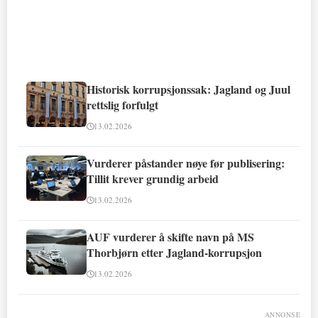
Historisk korrupsjonssak: Jagland og Juul
rettslig forfulgt
13.02.2026
Vurderer påstander nøye før publisering:
Tillit krever grundig arbeid
13.02.2026
AUF vurderer å skifte navn på MS
Thorbjørn etter Jagland-korrupsjon
13.02.2026
ANNONSE