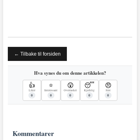
← Tilbake til forsiden
Hva synes du om denne artikkelen?
👍
⭐
😲
😴
😠
Liker
Interessant
Overrasket
Kjedelig
Sint
0
0
0
0
0
Kommentarer