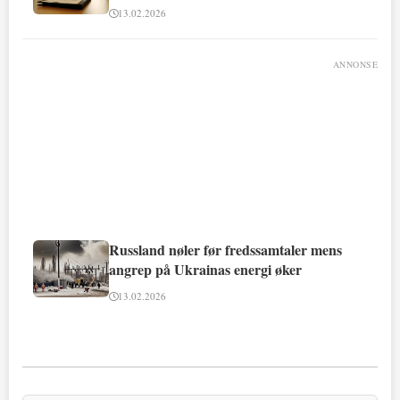
13.02.2026
ANNONSE
Russland nøler før fredssamtaler mens
angrep på Ukrainas energi øker
13.02.2026