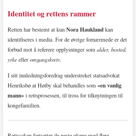
Identitet og rettens rammer
Nora Haukland
Retten har bestemt at kun
kan
identifiseres i media. For de øvrige fornærmede er det
forbud mot å referere opplysninger som
alder, bosted,
yrke
eller
omgangskrets
.
I sitt innledningsforedrag understreket statsadvokat
«en vanlig
Henriksbø at Høiby skal behandles som
mann»
i rettsprosessen, til tross for tilknytningen til
kongefamilien.
Rettssaken fortsetter de neste ukene med flere