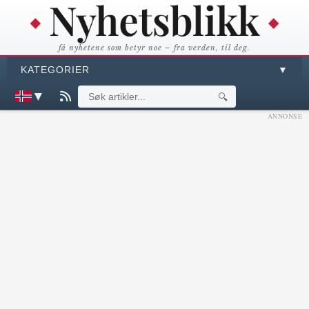
få nyhetene som betyr noe – fra verden, til deg.
KATEGORIER
▼
▼
🔍
ANNONSE