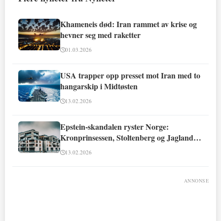
Khameneis død: Iran rammet av krise og
hevner seg med raketter
01.03.2026
USA trapper opp presset mot Iran med to
hangarskip i Midtøsten
13.02.2026
Epstein-skandalen ryster Norge:
Kronprinsessen, Stoltenberg og Jagland
involvert
13.02.2026
ANNONSE