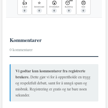
👍
⭐
😲
😴
😠
Liker
Interessant
Overrasket
Kjedelig
Sint
0
0
0
0
0
Kommentarer
0 kommentarer
Vi godtar kun kommentarer fra registrerte
brukere.
Dette gjør vi for å opprettholde en trygg
og respektfull debatt, samt for å unngå spam og
misbruk. Registrering er gratis og tar bare noen
sekunder.