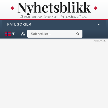
få nyhetene som betyr noe – fra verden, til deg.
KATEGORIER
▼
▼
🔍
ANNONSE