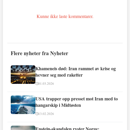
Kunne ikke laste kommentarer.
Flere nyheter fra Nyheter
Khameneis død: Iran rammet av krise og
hevner seg med raketter
01.03.2026
USA trapper opp presset mot Iran med to
hangarskip i Midtøsten
13.02.2026
Epstein-skandalen ryster Norge: