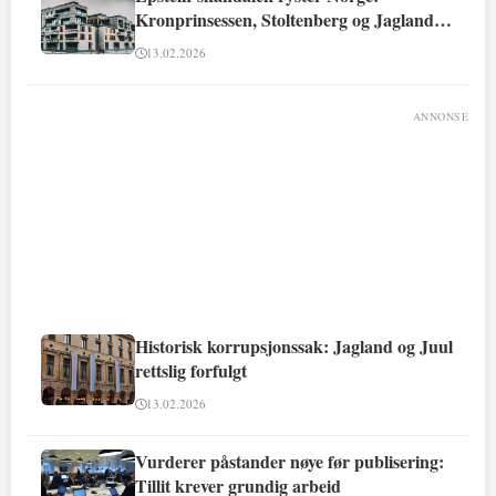
Kronprinsessen, Stoltenberg og Jagland
involvert
13.02.2026
ANNONSE
Historisk korrupsjonssak: Jagland og Juul
rettslig forfulgt
13.02.2026
Vurderer påstander nøye før publisering:
Tillit krever grundig arbeid