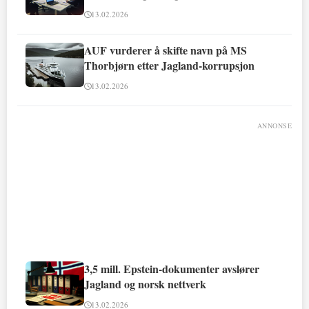
13.02.2026
AUF vurderer å skifte navn på MS
Thorbjørn etter Jagland-korrupsjon
13.02.2026
ANNONSE
3,5 mill. Epstein-dokumenter avslører
Jagland og norsk nettverk
13.02.2026