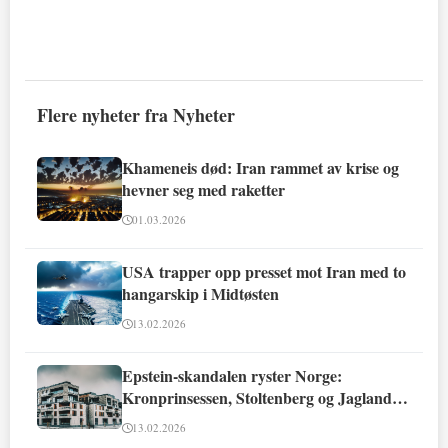
Flere nyheter fra Nyheter
Khameneis død: Iran rammet av krise og
hevner seg med raketter
01.03.2026
USA trapper opp presset mot Iran med to
hangarskip i Midtøsten
13.02.2026
Epstein-skandalen ryster Norge:
Kronprinsessen, Stoltenberg og Jagland
involvert
13.02.2026