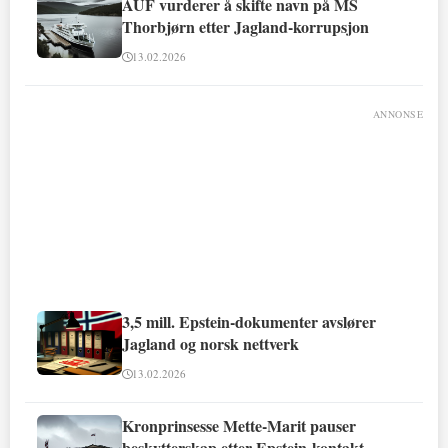
AUF vurderer å skifte navn på MS
Thorbjørn etter Jagland-korrupsjon
13.02.2026
ANNONSE
3,5 mill. Epstein-dokumenter avslører
Jagland og norsk nettverk
13.02.2026
Kronprinsesse Mette-Marit pauser
beskytterskap etter Epstein-kontakt