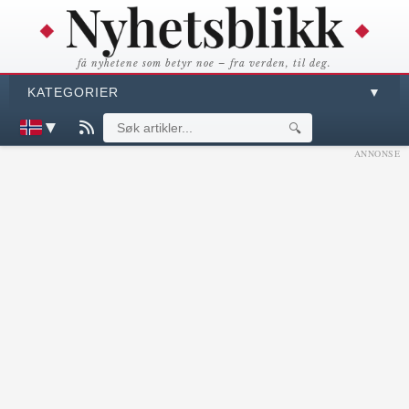
få nyhetene som betyr noe – fra verden, til deg.
KATEGORIER
▼
▼
🔍
ANNONSE