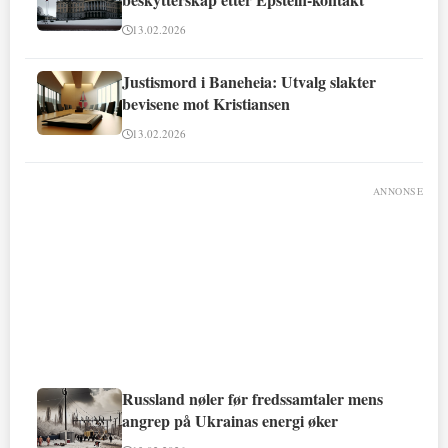
13.02.2026
Justismord i Baneheia: Utvalg slakter
bevisene mot Kristiansen
13.02.2026
ANNONSE
Russland nøler før fredssamtaler mens
angrep på Ukrainas energi øker