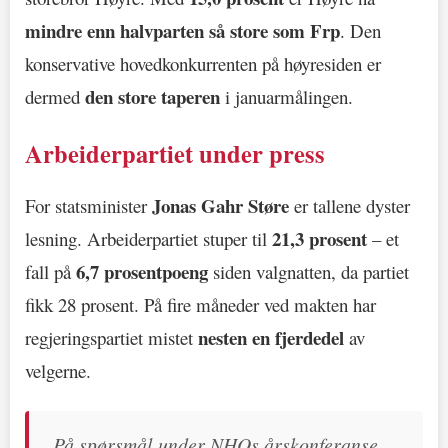
mindre enn halvparten så store som Frp
. Den
konservative hovedkonkurrenten på høyresiden er
den store taperen
dermed
i januarmålingen.
Arbeiderpartiet under press
Jonas Gahr Støre
For statsminister
er tallene dyster
21,3 prosent
lesning. Arbeiderpartiet stuper til
– et
6,7 prosentpoeng
fall på
siden valgnatten, da partiet
fikk 28 prosent. På fire måneder ved makten har
nesten en fjerdedel
regjeringspartiet mistet
av
velgerne.
På spørsmål under NHOs årskonferanse