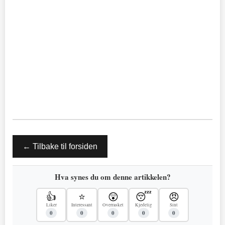
← Tilbake til forsiden
Hva synes du om denne artikkelen?
👍
⭐
😲
😴
😠
Liker
Interessant
Overrasket
Kjedelig
Sint
0
0
0
0
0