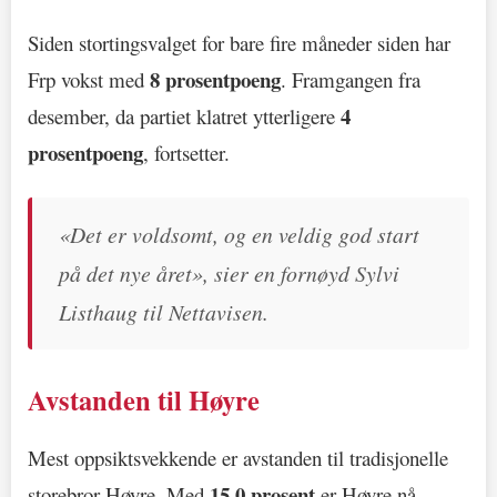
Siden stortingsvalget for bare fire måneder siden har
8 prosentpoeng
Frp vokst med
. Framgangen fra
4
desember, da partiet klatret ytterligere
prosentpoeng
, fortsetter.
«Det er voldsomt, og en veldig god start
på det nye året», sier en fornøyd Sylvi
Listhaug til Nettavisen.
Avstanden til Høyre
Mest oppsiktsvekkende er avstanden til tradisjonelle
15,0 prosent
storebror Høyre. Med
er Høyre nå