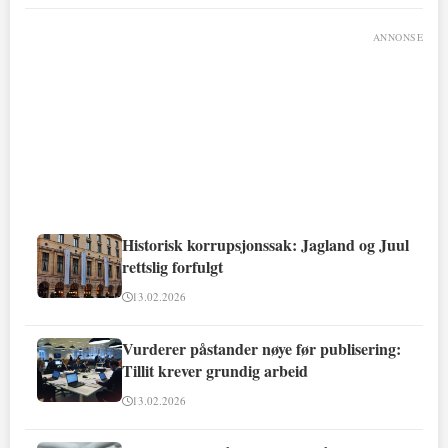
ANNONSE
Historisk korrupsjonssak: Jagland og Juul
rettslig forfulgt
13.02.2026
Vurderer påstander nøye før publisering:
Tillit krever grundig arbeid
13.02.2026