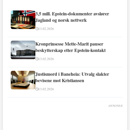
3,5 mill. Epstein-dokumenter avslører
Jagland og norsk nettverk
13.02.2026
Kronprinsesse Mette-Marit pauser
beskytterskap etter Epstein-kontakt
13.02.2026
Justismord i Baneheia: Utvalg slakter
bevisene mot Kristiansen
13.02.2026
ANNONSE