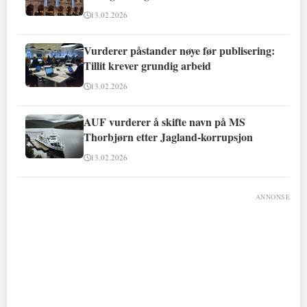
13.02.2026
Vurderer påstander nøye før publisering:
Tillit krever grundig arbeid
13.02.2026
AUF vurderer å skifte navn på MS
Thorbjørn etter Jagland-korrupsjon
13.02.2026
ANNONSE