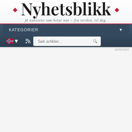
få nyhetene som betyr noe – fra verden, til deg.
KATEGORIER
▼
▼
🔍
ANNONSE