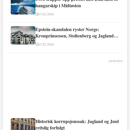
hangarskip i Midtøsten
13.02.2026
Epstein-skandalen ryster Norge:
Kronprinsessen, Stoltenberg og Jagland
involvert
13.02.2026
ANNONSE
Historisk korrupsjonssak: Jagland og Juul
rettslig forfulgt