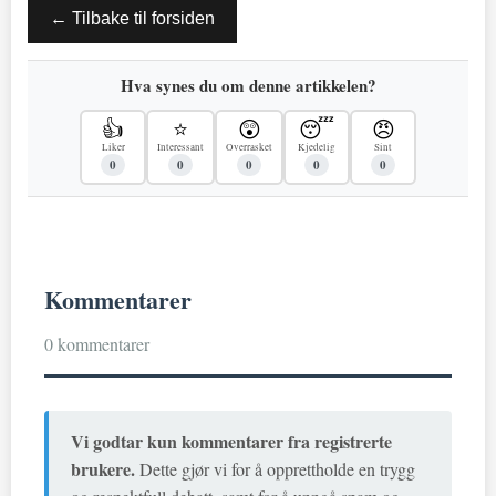
← Tilbake til forsiden
Hva synes du om denne artikkelen?
👍
⭐
😲
😴
😠
Liker
Interessant
Overrasket
Kjedelig
Sint
0
0
0
0
0
Kommentarer
0 kommentarer
Vi godtar kun kommentarer fra registrerte
brukere.
Dette gjør vi for å opprettholde en trygg