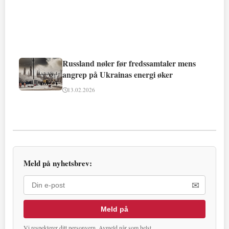
Russland nøler før fredssamtaler mens
angrep på Ukrainas energi øker
13.02.2026
Meld på nyhetsbrev:
✉
Meld på
Vi respekterer ditt personvern. Avmeld når som helst.