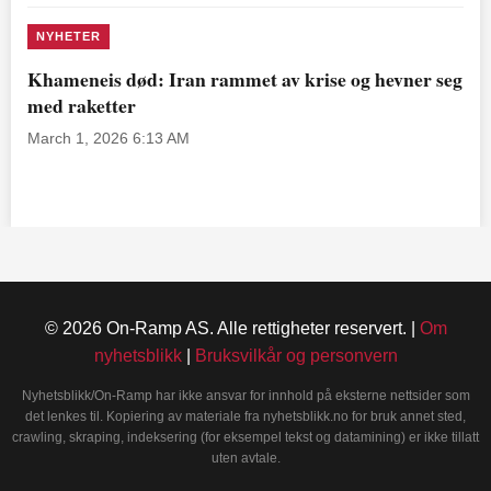
NYHETER
Khameneis død: Iran rammet av krise og hevner seg
med raketter
March 1, 2026 6:13 AM
© 2026 On-Ramp AS. Alle rettigheter reservert. |
Om
nyhetsblikk
|
Bruksvilkår og personvern
Nyhetsblikk/On-Ramp har ikke ansvar for innhold på eksterne nettsider som
det lenkes til. Kopiering av materiale fra nyhetsblikk.no for bruk annet sted,
crawling, skraping, indeksering (for eksempel tekst og datamining) er ikke tillatt
uten avtale.