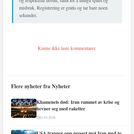
og respektfull debatt, samt for å unngå spam og
misbruk. Registrering er gratis og tar bare noen
sekunder.
Kunne ikke laste kommentarer.
Flere nyheter fra Nyheter
Khameneis død: Iran rammet av krise og
hevner seg med raketter
01.03.2026
USA trapper opp presset mot Iran med to