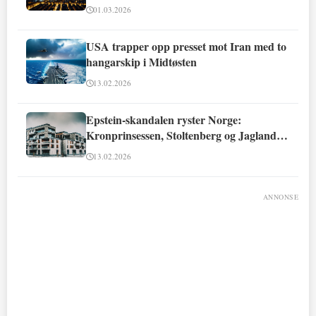
01.03.2026
USA trapper opp presset mot Iran med to
hangarskip i Midtøsten
13.02.2026
Epstein-skandalen ryster Norge:
Kronprinsessen, Stoltenberg og Jagland
involvert
13.02.2026
ANNONSE