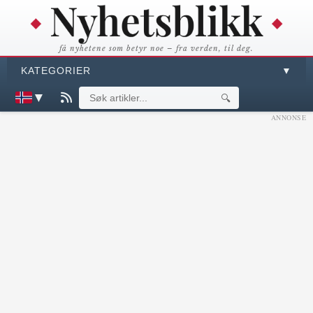
få nyhetene som betyr noe – fra verden, til deg.
KATEGORIER
▼
▼
🔍
ANNONSE