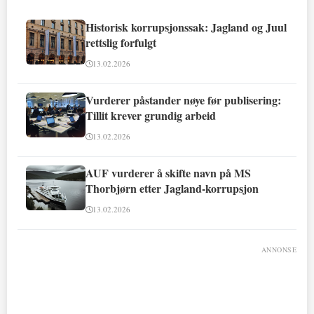
Historisk korrupsjonssak: Jagland og Juul
rettslig forfulgt
13.02.2026
Vurderer påstander nøye før publisering:
Tillit krever grundig arbeid
13.02.2026
AUF vurderer å skifte navn på MS
Thorbjørn etter Jagland-korrupsjon
13.02.2026
ANNONSE