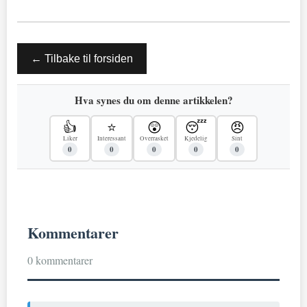
← Tilbake til forsiden
Hva synes du om denne artikkelen?
👍
⭐
😲
😴
😠
Liker
Interessant
Overrasket
Kjedelig
Sint
0
0
0
0
0
Kommentarer
0 kommentarer