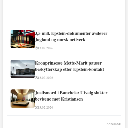
3,5 mill. Epstein-dokumenter avslører
Jagland og norsk nettverk
13.02.2026
Kronprinsesse Mette-Marit pauser
beskytterskap etter Epstein-kontakt
13.02.2026
Justismord i Baneheia: Utvalg slakter
bevisene mot Kristiansen
13.02.2026
ANNONSE