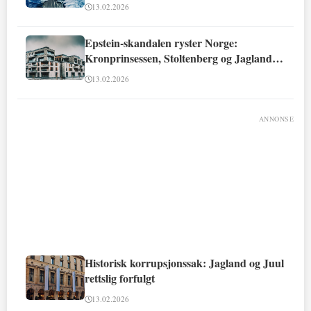
13.02.2026
Epstein-skandalen ryster Norge:
Kronprinsessen, Stoltenberg og Jagland
involvert
13.02.2026
ANNONSE
Historisk korrupsjonssak: Jagland og Juul
rettslig forfulgt
13.02.2026