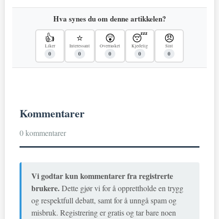
Hva synes du om denne artikkelen?
👍
⭐
😲
😴
😠
Liker
Interessant
Overrasket
Kjedelig
Sint
0
0
0
0
0
Kommentarer
0 kommentarer
Vi godtar kun kommentarer fra registrerte
brukere.
Dette gjør vi for å opprettholde en trygg
og respektfull debatt, samt for å unngå spam og
misbruk. Registrering er gratis og tar bare noen