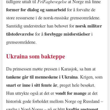
tidligere uttalt til
FriFagbevegelse
at Norge må finne
former for dialog og samarbeid
for å forvalte de
store ressursene i de norsk-russiske grenseområdene.
norsk militær
Samtidig understreker han behovet for
tilstedeværelse
forebygge misforståelser
for å
i
grenseområdene.
Ukraina som bakteppe
Da prinsessen møtte pressen i Karasjok, sa hun at
tankene går til menneskene i Ukraina
. Krigen, som
snart er inne i sitt femte år
, preget hele besøket.
vondt for mange
Hun uttrykte også at det er
at det
historisk gode forholdet mellom Norge og Russland –
kraftig anstrengt
særlig i Nord-Norge – nå er blitt
.