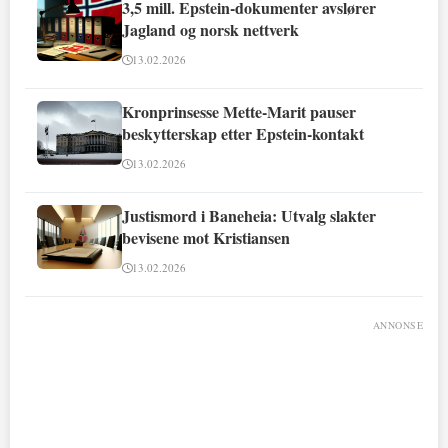
3,5 mill. Epstein-dokumenter avslører
Jagland og norsk nettverk
13.02.2026
Kronprinsesse Mette-Marit pauser
beskytterskap etter Epstein-kontakt
13.02.2026
Justismord i Baneheia: Utvalg slakter
bevisene mot Kristiansen
13.02.2026
ANNONSE