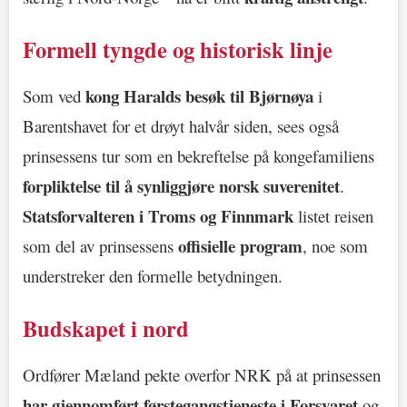
Formell tyngde og historisk linje
kong Haralds besøk til Bjørnøya
Som ved
i
Barentshavet for et drøyt halvår siden, sees også
prinsessens tur som en bekreftelse på kongefamiliens
forpliktelse til å synliggjøre norsk suverenitet
.
Statsforvalteren i Troms og Finnmark
listet reisen
offisielle program
som del av prinsessens
, noe som
understreker den formelle betydningen.
Budskapet i nord
Ordfører Mæland pekte overfor NRK på at prinsessen
har gjennomført førstegangstjeneste i Forsvaret
og