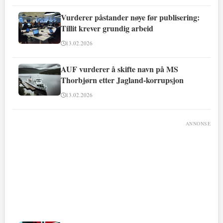
Vurderer påstander nøye før publisering:
Tillit krever grundig arbeid
13.02.2026
AUF vurderer å skifte navn på MS
Thorbjørn etter Jagland-korrupsjon
13.02.2026
ANNONSE