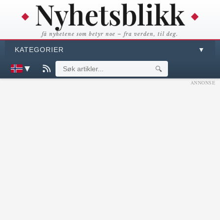
få nyhetene som betyr noe – fra verden, til deg.
KATEGORIER
▼
▼
🔍
ANNONSE