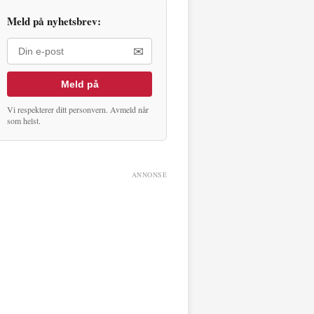
Meld på nyhetsbrev:
✉
Meld på
Vi respekterer ditt personvern. Avmeld når
som helst.
ANNONSE