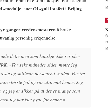
M
errot
sølv
fra Frankrike som tok
. For Laegreid
 OL-medalje
OL-gull i stafett i Beijing
, etter
M
syv ganger verdensmesteren
N
å bruke
f
 uvanlig personlig erkjennelse.
r
M
 dele dette med som kanskje ikke ser på,»
 NRK. «For seks måneder siden møtte jeg
kreste og snilleste personen i verden. For tre
min største feil og var utro mot henne. Jeg
t, og jeg er sikker på at det er mange som
, men jeg har kun øyne for henne.»