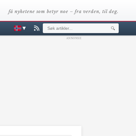
få nyhetene som betyr noe – fra verden, til deg.
▼
🔍
ANNONSE