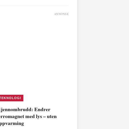
ANNONSE
TEKNOLOGI
jennombrudd: Endrer
erromagnet med lys – uten
ppvarming