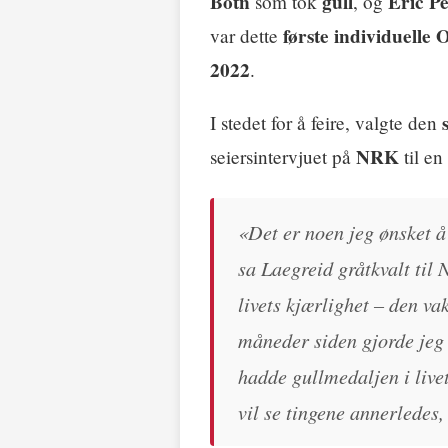
Botn
gull
Eric P
som tok
, og
første individuelle
var dette
2022
.
I stedet for å feire, valgte den
NRK
seiersintervjuet på
til en
«Det er noen jeg ønsket å
sa Laegreid gråtkvalt til
livets kjærlighet – den va
måneder siden gjorde jeg 
hadde gullmedaljen i live
vil se tingene annerledes