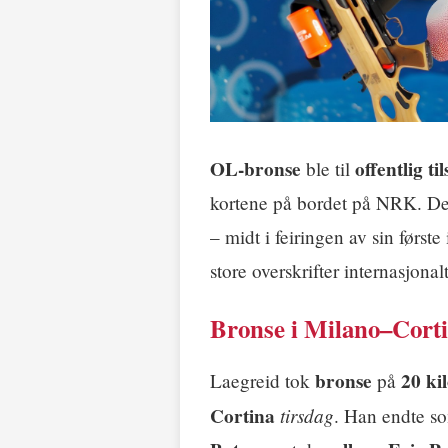
OL-bronse
offentlig til
ble til
kortene på bordet på NRK. D
– midt i feiringen av sin førs
store overskrifter internasjonalt
Bronse i Milano–Corti
bronse
20 ki
Laegreid tok
på
Cortina
tirsdag
. Han endte s