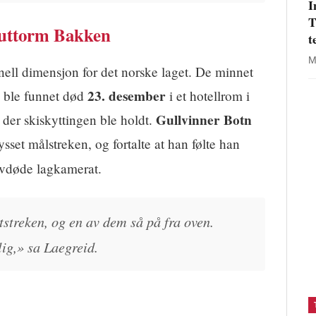
I
T
Guttorm Bakken
t
M
ell dimensjon for det norske laget. De minnet
23. desember
 ble funnet død
i et hotellrom i
Gullvinner Botn
der skiskyttingen ble holdt.
set målstreken, og fortalte at han følte han
vdøde lagkamerat.
tstreken, og en av dem så på fra oven.
lig,» sa Laegreid.