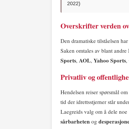
2022)
Overskrifter verden o
Den dramatiske tilståelsen har
Saken omtales av blant andre
Sports
AOL
Yahoo Sports
,
,
,
Privatliv og offentlighe
Hendelsen reiser spørsmål o
tid der idrettsstjerner står und
Laegreids valg om å dele noe 
sårbarheten
desperasjon
og