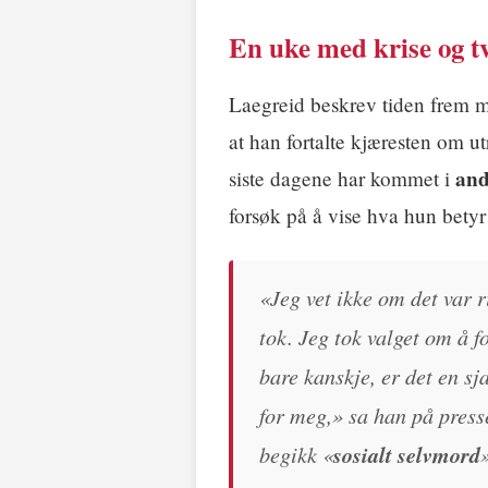
En uke med krise og tv
Laegreid beskrev tiden frem m
at han fortalte kjæresten om u
and
siste dagene har kommet i
forsøk på å vise hva hun betyr
«Jeg vet ikke om det var r
tok. Jeg tok valget om å f
bare kanskje, er det en sj
for meg,» sa han på press
begikk «
sosialt selvmord