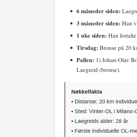
6 måneder siden:
Laegre
3 måneder siden:
Han va
1 uke siden:
Han fortalte
Tirsdag:
Bronse på 20 km
Pallen:
1) Johan-Olav Botn
Laegreid (bronse).
Nøkkelfakta
• Distanse: 20 km individue
• Sted: Vinter-OL i Milano-
• Laegreids alder: 28 år
• Første individuelle OL-med