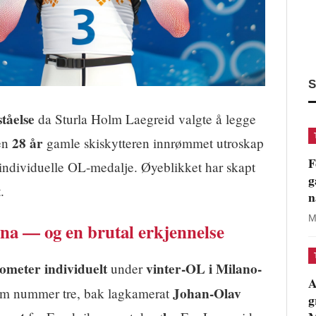
S
ståelse
da Sturla Holm Laegreid valgte å legge
28 år
en
gamle skiskytteren innrømmet utroskap
F
te individuelle OL-medalje. Øyeblikket har skapt
g
.
n
M
na — og en brutal erkjennelse
lometer individuelt
vinter-OL i Milano-
under
A
Johan-Olav
om nummer tre, bak lagkamerat
g