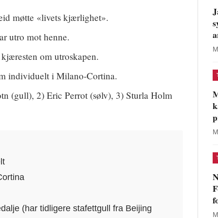
J
id møtte «livets kjærlighet».
s
a
r utro mot henne.
M
 kjæresten om utroskapen.
 individuelt i Milano-Cortina.
M
 (gull), 2) Eric Perrot (sølv), 3) Sturla Holm
k
p
M
lt
N
Cortina
F
f
alje (har tidligere stafettgull fra Beijing
M