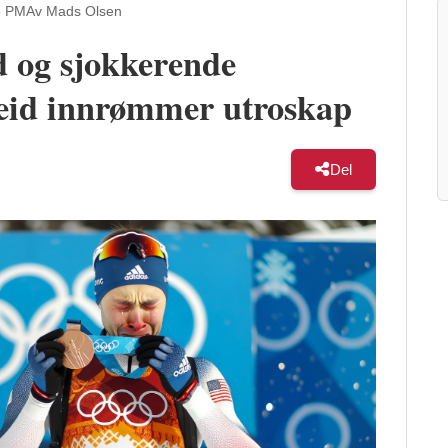
3 PM
Av Mads Olsen
 og sjokkerende
greid innrømmer utroskap
Del