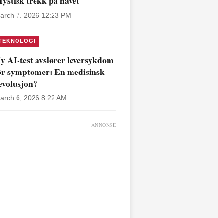
ystisk trekk på havet
arch 7, 2026 12:23 PM
TEKNOLOGI
y AI-test avslører leversykdom
ør symptomer: En medisinsk
evolusjon?
arch 6, 2026 8:22 AM
ANNONSE