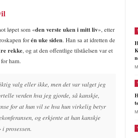
il
den verste uken i mitt liv
ot løpet som «
», etter
én uke siden
troskapen for
. Han sa at idretten de
H
K
re rekke
, og at den offentlige tilståelsen var et
n
 for ham.
M
iktig valg eller ikke, men det var valget jeg
ortelle verden hva jeg gjorde, så kanskje,
H
t
anse for at hun vil se hva hun virkelig betyr
M
ekonferansen, og erkjente at han kanskje
» i prosessen.