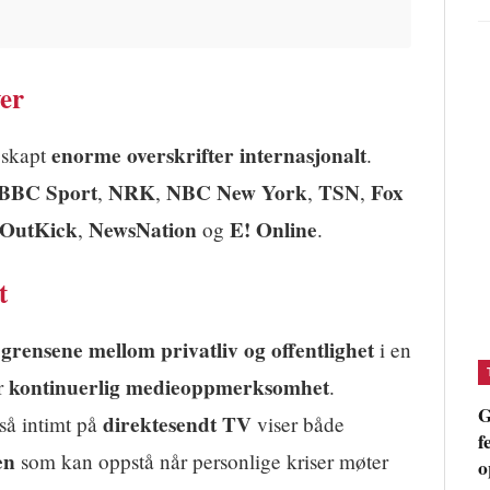
ver
enorme overskrifter internasjonalt
 skapt
.
BBC Sport
NRK
NBC New York
TSN
Fox
,
,
,
,
OutKick
NewsNation
E! Online
,
og
.
t
grensene mellom privatliv og offentlighet
m
i en
kontinuerlig medieoppmerksomhet
er
.
G
direktesendt TV
så intimt på
viser både
f
en
som kan oppstå når personlige kriser møter
o