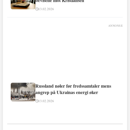
bevisene mot Kristiansen
13.02.2026
ANNONSE
Russland nøler før fredssamtaler mens
angrep på Ukrainas energi øker
13.02.2026