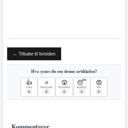
← Tilbake til forsiden
Hva synes du om denne artikkelen?
👍
⭐
😲
😴
😠
Liker
Interessant
Overrasket
Kjedelig
Sint
0
0
0
0
0
Kommentarer