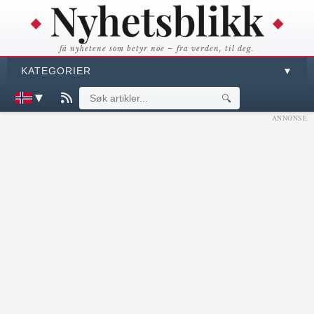
få nyhetene som betyr noe – fra verden, til deg.
KATEGORIER
▼
▼
🔍
ANNONSE