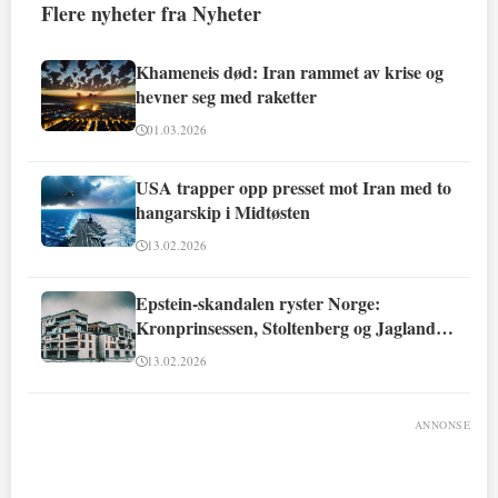
Flere nyheter fra Nyheter
Khameneis død: Iran rammet av krise og
hevner seg med raketter
01.03.2026
USA trapper opp presset mot Iran med to
hangarskip i Midtøsten
13.02.2026
Epstein-skandalen ryster Norge:
Kronprinsessen, Stoltenberg og Jagland
involvert
13.02.2026
ANNONSE