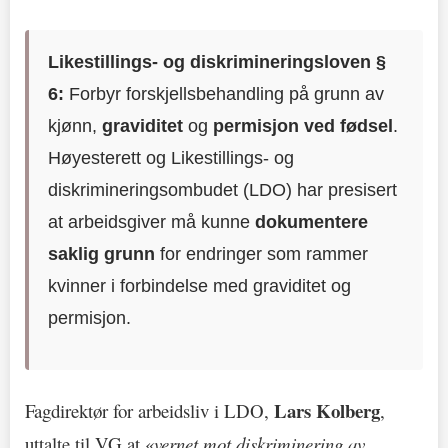
Likestillings- og diskrimineringsloven §
6:
Forbyr forskjellsbehandling på grunn av
kjønn,
graviditet
og
permisjon ved fødsel
.
Høyesterett og Likestillings- og
diskrimineringsombudet (LDO) har presisert
at arbeidsgiver må kunne
dokumentere
saklig grunn
for endringer som rammer
kvinner i forbindelse med graviditet og
permisjon.
Lars Kolberg
Fagdirektør for arbeidsliv i LDO,
,
uttalte til VG at «
vernet mot diskriminering av