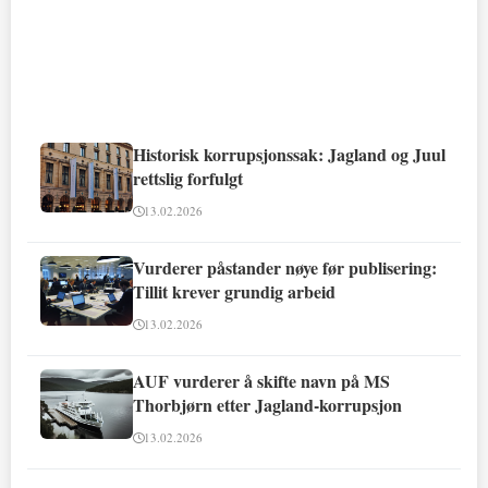
Historisk korrupsjonssak: Jagland og Juul
rettslig forfulgt
13.02.2026
Vurderer påstander nøye før publisering:
Tillit krever grundig arbeid
13.02.2026
AUF vurderer å skifte navn på MS
Thorbjørn etter Jagland-korrupsjon
13.02.2026