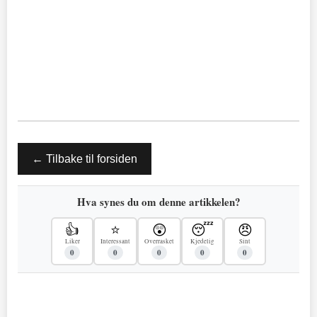
← Tilbake til forsiden
Hva synes du om denne artikkelen?
👍
⭐
😲
😴
😠
Liker
Interessant
Overrasket
Kjedelig
Sint
0
0
0
0
0