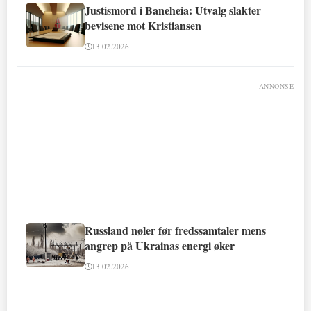
Justismord i Baneheia: Utvalg slakter
bevisene mot Kristiansen
13.02.2026
ANNONSE
Russland nøler før fredssamtaler mens
angrep på Ukrainas energi øker
13.02.2026