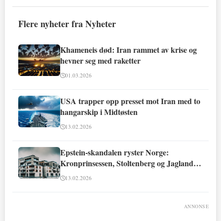
Flere nyheter fra Nyheter
Khameneis død: Iran rammet av krise og
hevner seg med raketter
01.03.2026
USA trapper opp presset mot Iran med to
hangarskip i Midtøsten
13.02.2026
Epstein-skandalen ryster Norge:
Kronprinsessen, Stoltenberg og Jagland
involvert
13.02.2026
ANNONSE