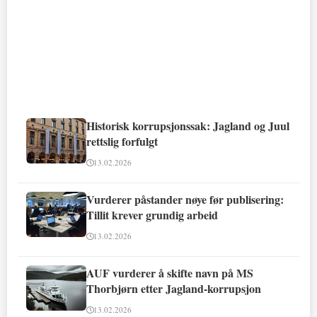
Historisk korrupsjonssak: Jagland og Juul
rettslig forfulgt
13.02.2026
Vurderer påstander nøye før publisering:
Tillit krever grundig arbeid
13.02.2026
AUF vurderer å skifte navn på MS
Thorbjørn etter Jagland-korrupsjon
13.02.2026