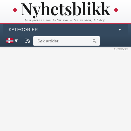
få nyhetene som betyr noe – fra verden, til deg.
KATEGORIER
▼
▼
🔍
ANNONSE