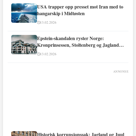
USA trapper opp presset mot Iran med to
hangarskip i Midtøsten
13.02.2026
Epstein-skandalen ryster Norge:
Kronprinsessen, Stoltenberg og Jagland
involvert
13.02.2026
ANNONSE
Historisk korrupsjonssak: Jagland og Juul