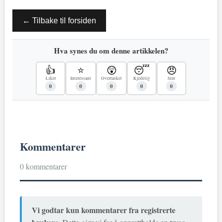
← Tilbake til forsiden
Hva synes du om denne artikkelen?
👍
⭐
😲
😴
😠
Liker
Interessant
Overrasket
Kjedelig
Sint
0
0
0
0
0
Kommentarer
0 kommentarer
Vi godtar kun kommentarer fra registrerte