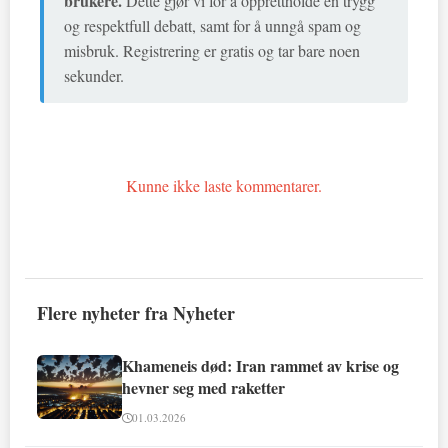
brukere.
Dette gjør vi for å opprettholde en trygg
og respektfull debatt, samt for å unngå spam og
misbruk. Registrering er gratis og tar bare noen
sekunder.
Kunne ikke laste kommentarer.
Flere nyheter fra Nyheter
Khameneis død: Iran rammet av krise og
hevner seg med raketter
01.03.2026