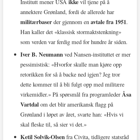
ikke
Institutt mener USA
vil tjene på å
annektere Grønland, fordi de allerede har
militærbaser
avtale fra 1951
der gjennom en
.
Han kaller det «klassisk stormaktstenkning»
som verden var ferdig med for hundre år siden.
Iver B. Neumann
ved Nansen-instituttet er mer
pessimistisk: «Hvorfor skulle man kjøre opp
retorikken for så å backe ned igjen? Jeg tror
dette kommer til å bli fulgt opp med militære
Åsa
virkemidler.» På spørsmål fra programleder
Vartdal
om det blir amerikansk flagg på
Grønland i løpet av året, svarte han: «Hvis vi
skal fleske til, så sier vi det.»
Ketil Solvik-Olsen
fra Civita, tidligere statsråd