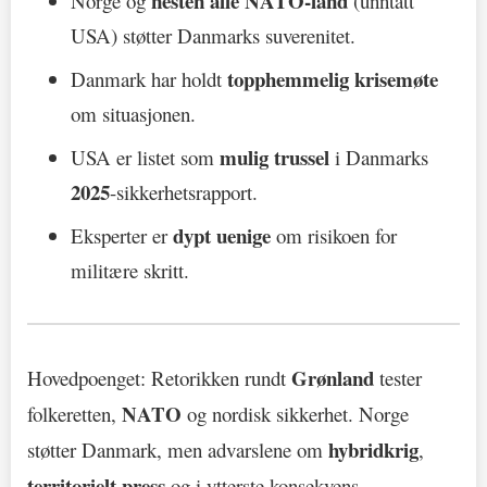
nesten alle NATO-land
Norge og
(unntatt
USA) støtter Danmarks suverenitet.
topphemmelig krisemøte
Danmark har holdt
om situasjonen.
mulig trussel
USA er listet som
i Danmarks
2025
-sikkerhetsrapport.
dypt uenige
Eksperter er
om risikoen for
militære skritt.
Grønland
Hovedpoenget: Retorikken rundt
tester
NATO
folkeretten,
og nordisk sikkerhet. Norge
hybridkrig
støtter Danmark, men advarslene om
,
territorielt press
og i ytterste konsekvens