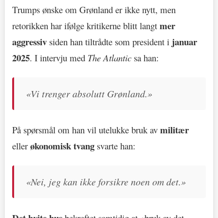
Trumps ønske om Grønland er ikke nytt, men
mer
retorikken har ifølge kritikerne blitt langt
aggressiv
januar
siden han tiltrådte som president i
2025
. I intervju med
The Atlantic
sa han:
«Vi trenger absolutt Grønland.»
militær
På spørsmål om han vil utelukke bruk av
økonomisk tvang
eller
svarte han:
«Nei, jeg kan ikke forsikre noen om det.»
Det hvite hus
bekreftet samtidig at «bruk av det