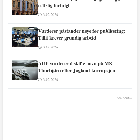
rettslig forfulgt
13.02.2026
Vurderer påstander nøye før publisering:
Tillit krever grundig arbeid
13.02.2026
AUF vurderer å skifte navn på MS
Thorbjørn etter Jagland-korrupsjon
13.02.2026
ANNONSE