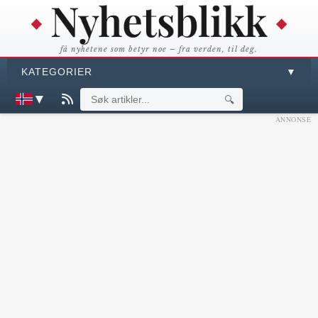
få nyhetene som betyr noe – fra verden, til deg.
KATEGORIER
▼
▼
🔍
ANNONSE