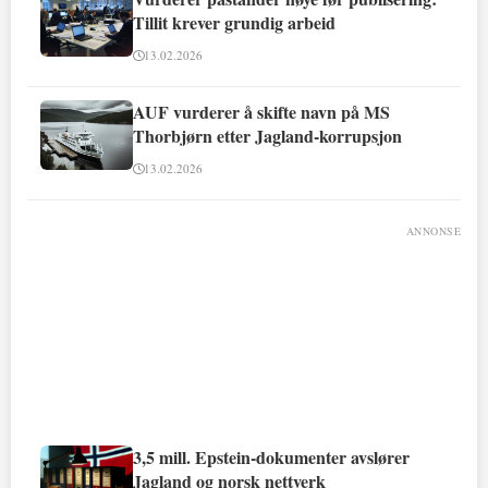
Tillit krever grundig arbeid
13.02.2026
AUF vurderer å skifte navn på MS
Thorbjørn etter Jagland-korrupsjon
13.02.2026
ANNONSE
3,5 mill. Epstein-dokumenter avslører
Jagland og norsk nettverk