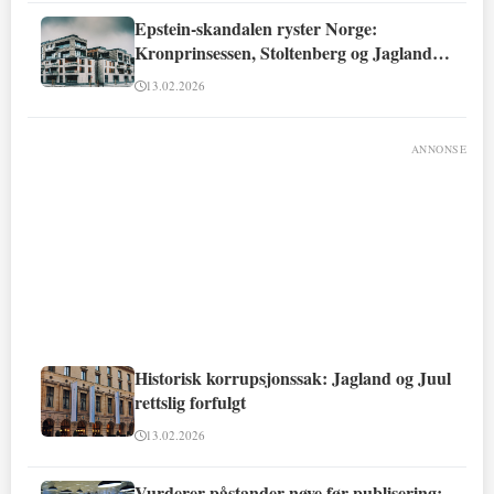
Epstein-skandalen ryster Norge:
Kronprinsessen, Stoltenberg og Jagland
involvert
13.02.2026
ANNONSE
Historisk korrupsjonssak: Jagland og Juul
rettslig forfulgt
13.02.2026
Vurderer påstander nøye før publisering: