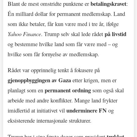
betalingskravet
Blant de mest omstridte punktene er
:
Én milliard dollar for permanent medlemskap. Land
som ikke betaler, får kun være med i tre år, ifølge
på livstid
Yahoo Finance
. Trump selv skal lede rådet
og bestemme hvilke land som får være med – og
hvilke som får fornyelse av medlemskap.
Rådet var opprinnelig tenkt å fokusere på
gjenoppbyggingen av Gaza
etter krigen, men er
permanent ordning
planlagt som en
som også skal
arbeide med andre konflikter. Mange land frykter
underminere FN
imidlertid at initiativet vil
og
eksisterende internasjonale strukturer.
trukket
Trump har i sine første dager som president