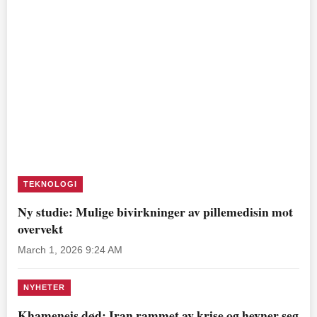
TEKNOLOGI
Ny studie: Mulige bivirkninger av pillemedisin mot
overvekt
March 1, 2026 9:24 AM
NYHETER
Khameneis død: Iran rammet av krise og hevner seg