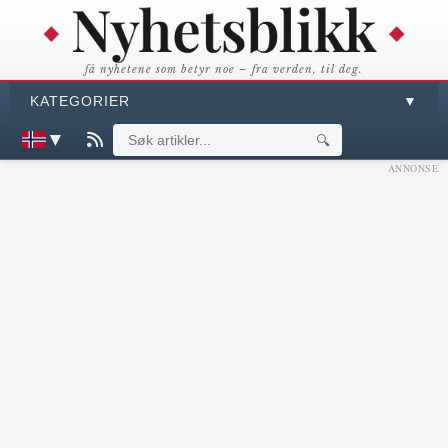
få nyhetene som betyr noe – fra verden, til deg.
KATEGORIER
▼
▼
🔍
ANNONSE