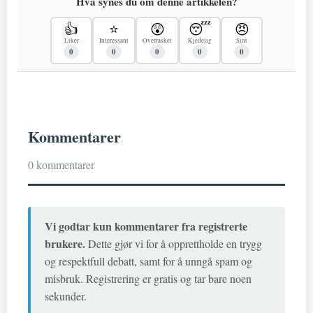
Hva synes du om denne artikkelen?
👍
⭐
😲
😴
😠
Liker
Interessant
Overrasket
Kjedelig
Sint
0
0
0
0
0
Kommentarer
0 kommentarer
Vi godtar kun kommentarer fra registrerte
brukere.
Dette gjør vi for å opprettholde en trygg
og respektfull debatt, samt for å unngå spam og
misbruk. Registrering er gratis og tar bare noen
sekunder.