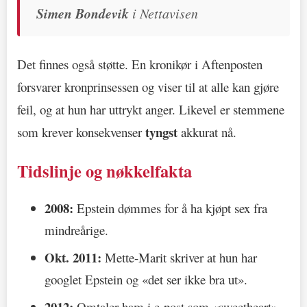
Simen Bondevik
i Nettavisen
Det finnes også støtte. En kronikør i Aftenposten
forsvarer kronprinsessen og viser til at alle kan gjøre
feil, og at hun har uttrykt anger. Likevel er stemmene
tyngst
som krever konsekvenser
akkurat nå.
Tidslinje og nøkkelfakta
2008:
Epstein dømmes for å ha kjøpt sex fra
mindreårige.
Okt. 2011:
Mette-Marit skriver at hun har
googlet Epstein og «det ser ikke bra ut».
2012:
Omtaler ham i e-post som «sweetheart»