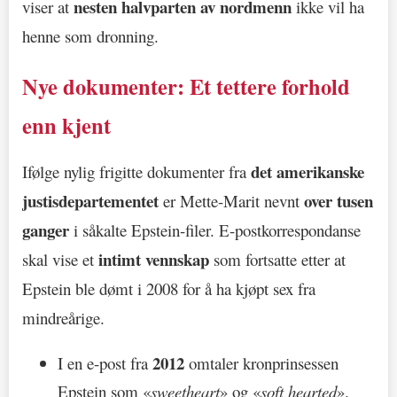
nesten halvparten av nordmenn
viser at
ikke vil ha
henne som dronning.
Nye dokumenter: Et tettere forhold
enn kjent
det amerikanske
Ifølge nylig frigitte dokumenter fra
justisdepartementet
over tusen
er Mette-Marit nevnt
ganger
i såkalte Epstein-filer. E-postkorrespondanse
intimt vennskap
skal vise et
som fortsatte etter at
Epstein ble dømt i 2008 for å ha kjøpt sex fra
mindreårige.
2012
I en e-post fra
omtaler kronprinsessen
Epstein som «
sweetheart
» og «
soft hearted
».