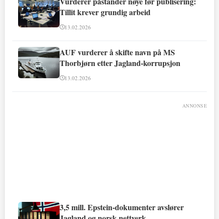
Vurderer påstander nøye før publisering:
Tillit krever grundig arbeid
13.02.2026
AUF vurderer å skifte navn på MS
Thorbjørn etter Jagland-korrupsjon
13.02.2026
ANNONSE
3,5 mill. Epstein-dokumenter avslører
Jagland og norsk nettverk