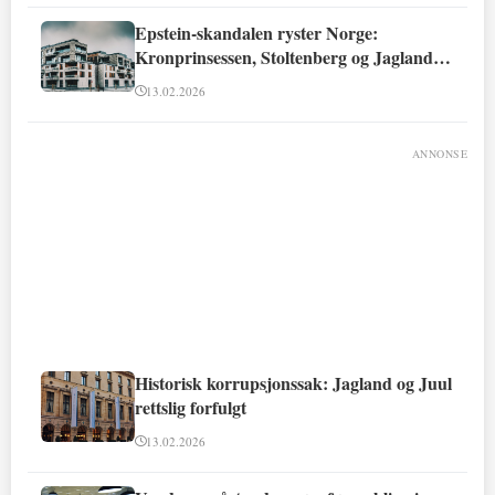
Epstein-skandalen ryster Norge:
Kronprinsessen, Stoltenberg og Jagland
involvert
13.02.2026
ANNONSE
Historisk korrupsjonssak: Jagland og Juul
rettslig forfulgt
13.02.2026