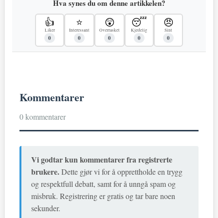
Hva synes du om denne artikkelen?
👍
⭐
😲
😴
😠
Liker
Interessant
Overrasket
Kjedelig
Sint
0
0
0
0
0
Kommentarer
0 kommentarer
Vi godtar kun kommentarer fra registrerte
brukere.
Dette gjør vi for å opprettholde en trygg
og respektfull debatt, samt for å unngå spam og
misbruk. Registrering er gratis og tar bare noen
sekunder.