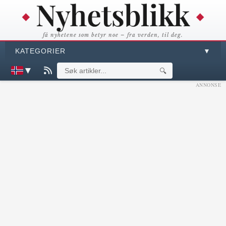
få nyhetene som betyr noe – fra verden, til deg.
KATEGORIER
▼
▼
🔍
ANNONSE