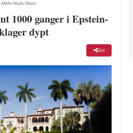
3 AM
Av Mads Olsen
nt 1000 ganger i Epstein-
klager dypt
Del