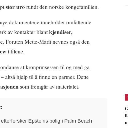
stor uro
apt
rundt den norske kongefamilien.
e nye dokumentene inneholder omfattende
kjendiser,
erk av kontakter blant
re
. Foruten Mette-Marit nevnes også den
ew
i filene.
pondanse at kronprinsessen til og med ga
– altså hjelp til å finne en partner. Dette
elasjonen
som fremgår av materialet.
:
G
f
da etterforsker Epsteins bolig i Palm Beach
o