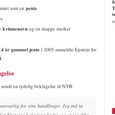
I
penis
T
ormet som en
t
y»
M
kvinnenavn
ke
og en mappe merket
14 år gammel jente
i 2005 anmeldte Epstein for
8
.
gelse
 sendt en tydelig beklagelse til NTB:
 ansvarlig for sine handlinger. Jeg må ta
kket Epsteins bakgrunn bedre, og at jeg ikke