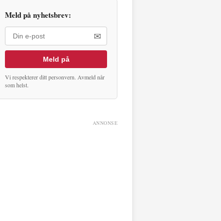
Meld på nyhetsbrev:
✉
Meld på
Vi respekterer ditt personvern. Avmeld når
som helst.
ANNONSE