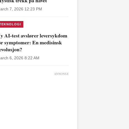
ystisk trekk på havet
arch 7, 2026 12:23 PM
TEKNOLOGI
y AI-test avslører leversykdom
ør symptomer: En medisinsk
evolusjon?
arch 6, 2026 8:22 AM
ANNONSE