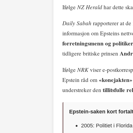
NZ Herald
Ifølge
har dette sk
Daily Sabah
rapporterer at d
informasjon om Epsteins nettv
forretningsmenn og politike
Andr
tidligere britiske prinsen
NRK
Ifølge
viser e-postkorres
«konejakten»
Epstein råd om
tillitsfulle r
understreker den
Epstein-saken kort fortalt
2005: Politiet i Flori