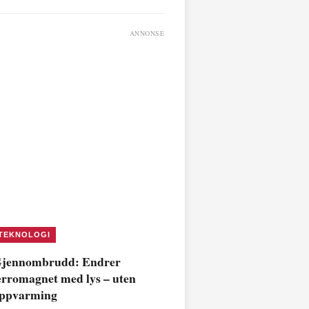
ANNONSE
TEKNOLOGI
jennombrudd: Endrer
erromagnet med lys – uten
ppvarming