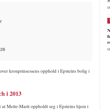
M
M
r
N
f
r
026
M
 over kronprinsessens opphold i Epsteins bolig i
h i 2013
t at Mette-Marit oppholdt seg i Epsteins hjem i