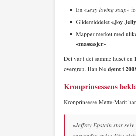
sexy loving soap
En «
» f
«Joy Jell
Glidemiddelet
Mapper merket med uli
«massasjer»
Det var i det samme huset en
dømt i 200
overgrep. Han ble
Kronprinsessens bekla
Kronprinsesse Mette-Marit har
«Jeffrey Epstein står selv
ansvar for at jeg ikke sje