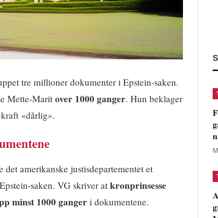
S
uppet tre millioner dokumenter i Epstein-saken.
over 1000 ganger
se Mette-Marit
. Hun beklager
F
raft «dårlig».
g
n
kumentene
M
e det amerikanske justisdepartementet et
kronprinsesse
 Epstein-saken. VG skriver at
A
pp minst 1000 ganger
i dokumentene.
g