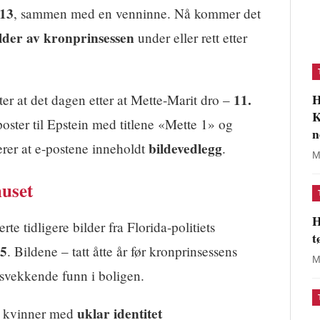
013
, sammen med en venninne. Nå kommer det
ilder av kronprinsessen
under eller rett etter
H
11.
ster at det dagen etter at Mette-Marit dro –
K
poster til Epstein med titlene «Mette 1» og
n
bildevedlegg
rer at e-postene inneholdt
.
M
huset
H
te tidligere bilder fra Florida-politiets
t
5
. Bildene – tatt åtte år før kronprinsessens
M
svekkende funn i boligen.
uklar identitet
de kvinner med