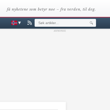
få nyhetene som betyr noe – fra verden, til deg.
▼
🔍
ANNONSE