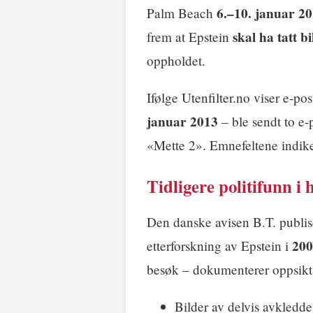
6.–10. januar 2
Palm Beach
skal ha tatt b
frem at Epstein
oppholdet.
Ifølge Utenfilter.no viser e-po
januar 2013
– ble sendt to e-
«Mette 2». Emnefeltene indike
Tidligere politifunn i 
Den danske avisen B.T. publiser
200
etterforskning av Epstein i
besøk – dokumenterer oppsikt
Bilder av delvis avkled