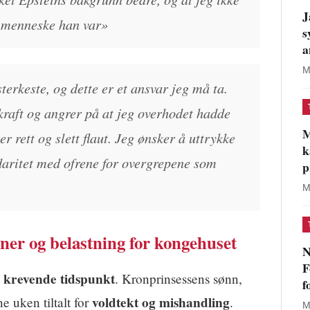
J
s menneske han var»
s
a
M
terkeste, og dette er et ansvar jeg må ta.
raft og angrer på at jeg overhodet hadde
M
r rett og slett flaut. Jeg ønsker å uttrykke
k
daritet med ofrene for overgrepene som
p
M
ner og belastning for kongehuset
N
F
krevende tidspunkt
t
. Kronprinsessens sønn,
f
voldtekt og mishandling
ne uken tiltalt for
.
M