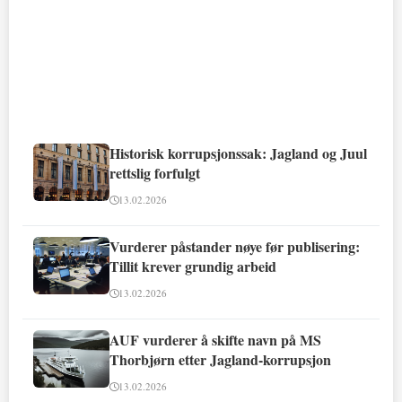
Historisk korrupsjonssak: Jagland og Juul
rettslig forfulgt
13.02.2026
Vurderer påstander nøye før publisering:
Tillit krever grundig arbeid
13.02.2026
AUF vurderer å skifte navn på MS
Thorbjørn etter Jagland-korrupsjon
13.02.2026