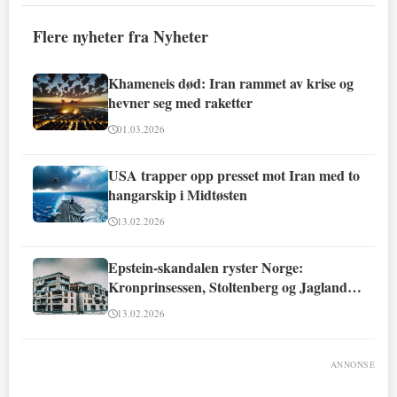
Flere nyheter fra Nyheter
Khameneis død: Iran rammet av krise og
hevner seg med raketter
01.03.2026
USA trapper opp presset mot Iran med to
hangarskip i Midtøsten
13.02.2026
Epstein-skandalen ryster Norge:
Kronprinsessen, Stoltenberg og Jagland
involvert
13.02.2026
ANNONSE