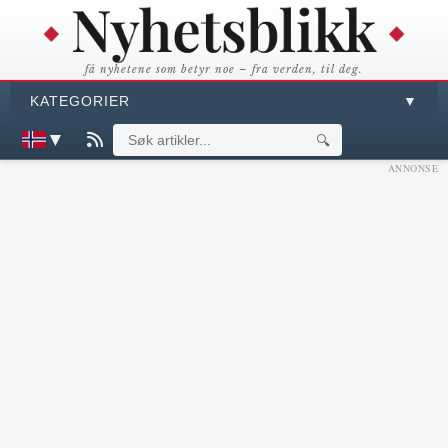
få nyhetene som betyr noe – fra verden, til deg.
KATEGORIER
▼
▼
🔍
ANNONSE