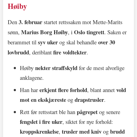
Høiby
3. februar
Den
startet rettssaken mot Mette-Marits
Marius Borg Høiby
Oslo tingrett
sønn,
, i
. Saken er
syv uker
over 30
berammet til
og skal behandle
lovbrudd
fire voldtekter
, deriblant
.
nekter straffskyld
Høiby
for de mest alvorlige
anklagene.
erkjent flere forhold
vold
Han har
, blant annet
mot en ekskjæreste
drapstrusler
og
.
pågrepet
Rett før rettsstart ble han
og senere
fengslet i fire uker
, siktet for nye forhold:
kroppskrenkelse
trusler med kniv
brudd
,
og