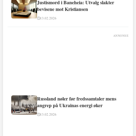
Justismord i Baneheia: Utvalg slakter
bevisene mot Kristiansen
13.02.2026
ANNONSE
Russland nøler før fredssamtaler mens
angrep på Ukrainas energi øker
13.02.2026