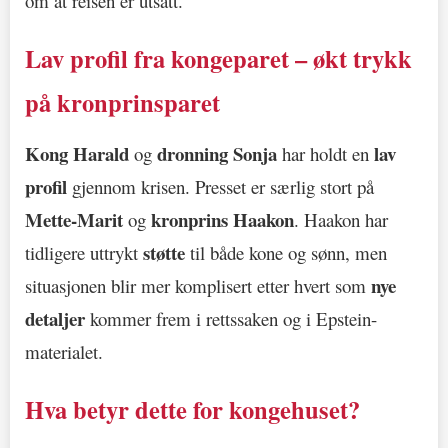
om at reisen er utsatt.
Lav profil fra kongeparet – økt trykk
på kronprinsparet
Kong Harald
dronning Sonja
lav
og
har holdt en
profil
gjennom krisen. Presset er særlig stort på
Mette-Marit
kronprins Haakon
og
. Haakon har
støtte
tidligere uttrykt
til både kone og sønn, men
nye
situasjonen blir mer komplisert etter hvert som
detaljer
kommer frem i rettssaken og i Epstein-
materialet.
Hva betyr dette for kongehuset?