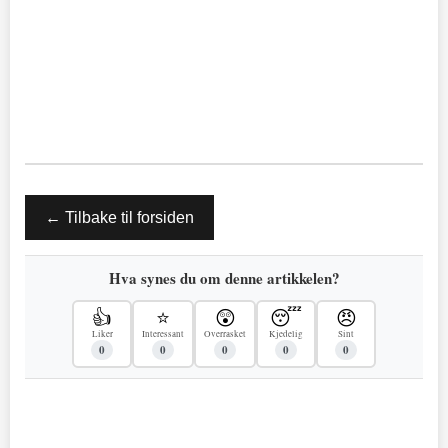
← Tilbake til forsiden
Hva synes du om denne artikkelen?
👍
⭐
😲
😴
😠
Liker
Interessant
Overrasket
Kjedelig
Sint
0
0
0
0
0