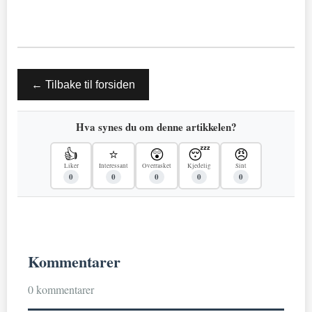
← Tilbake til forsiden
Hva synes du om denne artikkelen?
👍
⭐
😲
😴
😠
Liker
Interessant
Overrasket
Kjedelig
Sint
0
0
0
0
0
Kommentarer
0 kommentarer