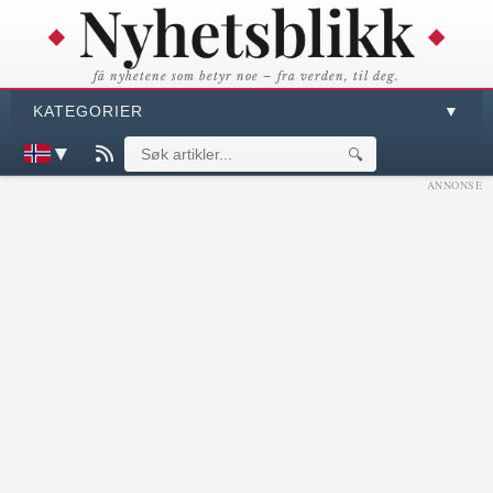
få nyhetene som betyr noe – fra verden, til deg.
KATEGORIER
▼
▼
🔍
ANNONSE