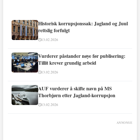
Historisk korrupsjonssak: Jagland og Juul
rettslig forfulgt
13.02.2026
Vurderer påstander nøye før publisering:
Tillit krever grundig arbeid
13.02.2026
AUF vurderer å skifte navn på MS
Thorbjørn etter Jagland-korrupsjon
13.02.2026
ANNONSE