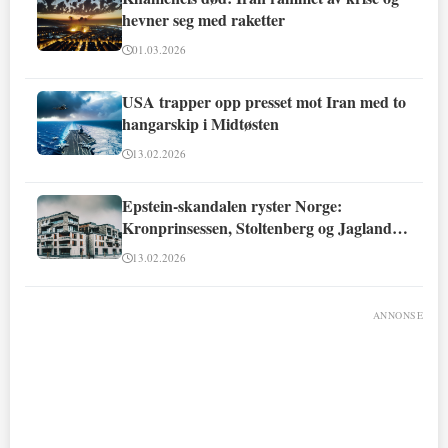
hevner seg med raketter
01.03.2026
USA trapper opp presset mot Iran med to
hangarskip i Midtøsten
13.02.2026
Epstein-skandalen ryster Norge:
Kronprinsessen, Stoltenberg og Jagland
involvert
13.02.2026
ANNONSE