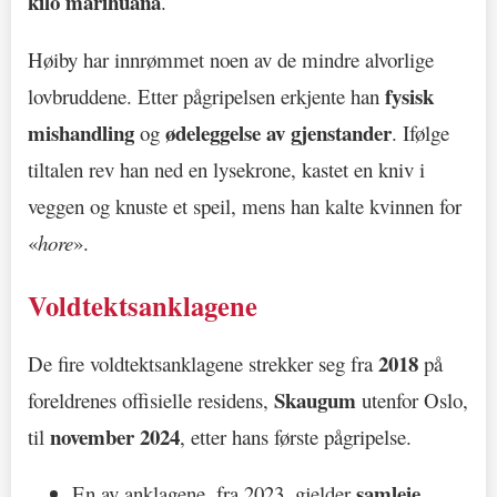
kilo marihuana
.
Høiby har innrømmet noen av de mindre alvorlige
fysisk
lovbruddene. Etter pågripelsen erkjente han
mishandling
ødeleggelse av gjenstander
og
. Ifølge
tiltalen rev han ned en lysekrone, kastet en kniv i
veggen og knuste et speil, mens han kalte kvinnen for
«
hore
».
Voldtektsanklagene
2018
De fire voldtektsanklagene strekker seg fra
på
Skaugum
foreldrenes offisielle residens,
utenfor Oslo,
november 2024
til
, etter hans første pågripelse.
samleie
En av anklagene, fra 2023, gjelder