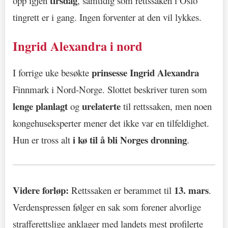
tirsdag
opp igjen
, samtidig som rettssaken i Oslo
tingrett er i gang. Ingen forventer at den vil lykkes.
Ingrid Alexandra i nord
prinsesse Ingrid Alexandra
I forrige uke besøkte
Finnmark i Nord-Norge. Slottet beskriver turen som
lenge planlagt
urelaterte
og
til rettssaken, men noen
kongehuseksperter mener det ikke var en tilfeldighet.
i kø til å bli Norges dronning
Hun er tross alt
.
Videre forløp:
13. mars
Rettssaken er berammet til
.
Verdenspressen følger en sak som forener alvorlige
strafferettslige anklager med landets mest profilerte