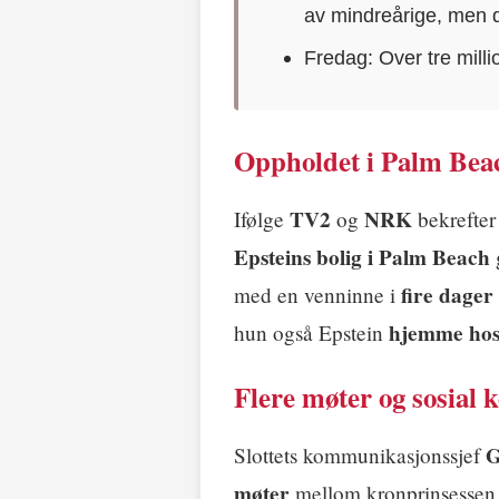
av mindreårige, men dø
Fredag: Over tre mill
Oppholdet i Palm Bea
TV2
NRK
Ifølge
og
bekrefter
Epsteins bolig i Palm Beach
fire dager
med en venninne i
hjemme ho
hun også Epstein
Flere møter og sosial 
G
Slottets kommunikasjonssjef
møter
mellom kronprinsessen 