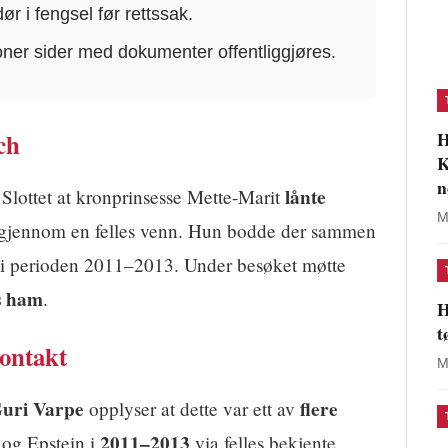
r i fengsel før rettssak.
ioner sider med dokumenter offentliggjøres.
H
ch
K
n
lånte
 Slottet at kronprinsesse Mette-Marit
M
gjennom en felles venn. Hun bodde der sammen
i perioden 2011–2013. Under besøket møtte
s ham
.
H
t
kontakt
M
uri Varpe
flere
opplyser at dette var ett av
2011–2013
og Epstein i
via felles bekjente.