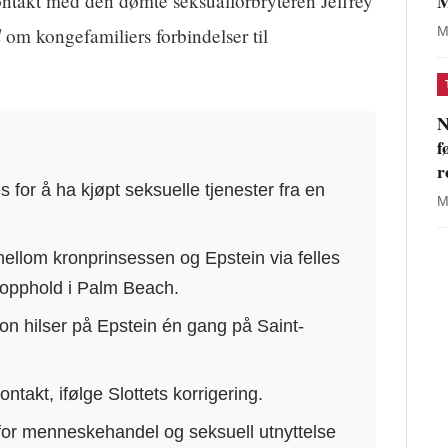
M
ontakt med den dømte seksualforbryteren Jeffrey
l
om kongefamiliers forbindelser til
M
N
f
r
for å ha kjøpt seksuelle tjenester fra en
M
llom kronprinsessen og Epstein via felles
 opphold i Palm Beach.
n hilser på Epstein én gang på Saint-
kontakt, ifølge Slottets korrigering.
s for menneskehandel og seksuell utnyttelse