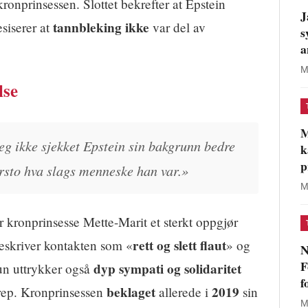
kronprinsessen. Slottet bekrefter at Epstein
J
tannbleking ikke
siserer at
var del av
s
a
M
lse
M
jeg ikke sjekket Epstein sin bakgrunn bedre
k
p
orsto hva slags menneske han var.»
M
r kronprinsesse Mette-Marit et sterkt oppgjør
rett og slett flaut
skriver kontakten som «
» og
N
F
dyp sympati og solidaritet
un uttrykker også
f
beklaget
2019
rep. Kronprinsessen
allerede i
sin
M