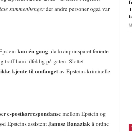
I
siale sammenhenger
der andre personer også var
T
t
M
kun én gang
 Epstein
, da kronprinsparet ferierte
g traff ham tilfeldig på gaten. Slottet
ikke kjente til omfanget
t
av Epsteins kriminelle
e-postkorrespondanse
ser
mellom Epstein og
Janusz Banaziak
bød Epsteins assistent
å ordne