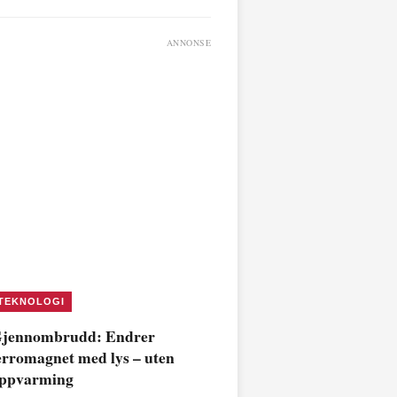
ANNONSE
TEKNOLOGI
jennombrudd: Endrer
erromagnet med lys – uten
ppvarming