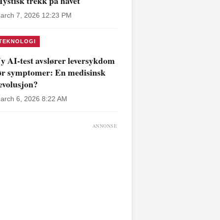
ystisk trekk på havet
arch 7, 2026 12:23 PM
TEKNOLOGI
y AI-test avslører leversykdom
ør symptomer: En medisinsk
evolusjon?
arch 6, 2026 8:22 AM
ANNONSE