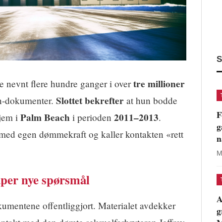
S
tre millioner
e nevnt flere hundre ganger i over
Slottet bekrefter
in-dokumenter.
at hun bodde
F
Palm Beach
2011–2013
hjem i
i perioden
.
g
 med egen dømmekraft og kaller kontakten «rett
n
M
per nye spørsmål
A
umentene offentliggjort. Materialet avdekker
g