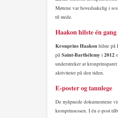
so
Møtene var hovedsakelig i
til stede.
Haakon hilste én gang
Kronprins Haakon
hilste på
Saint-Barthélemy
2012
på
i
o
understreker at kronprinspare
aktiviteter på den tiden.
E-poster og tannlege
De nyåpnede dokumentene vi
kronprinsessen. I én e-post til