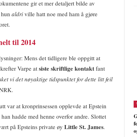
okumentene gir et mer detaljert bilde av
aldri
t hun
ville hatt noe med ham å gjøre
oret.
elt til 2014
plysninger: Mens det tidligere ble oppgitt at
siste skriftlige kontakt
ekrefter Varpe at
fant
et vi det nøyaktige tidspunktet for dette litt feil
l NRK.
rutt var at kronprinsessen opplevde at Epstein
G
 han hadde med henne overfor andre. Slottet
f
Little St. James
vært på Epsteins private øy
.
o