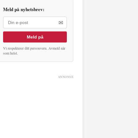
Meld på nyhetsbrev:
✉
Meld på
Vi respekterer ditt personvern. Avmeld når
som helst.
ANNONSE