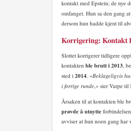
kontakt med Epstein; de nye d
omfanget. Hun sa den gang a
dersom hun hadde kjent til alv
Korrigering: Kontakt h
Slottet korrigerer tidligere op
ble brutt i 2013
kontakten
, b
2014
Beklageligvis husk
sted i
. «
i forrige runde
,» sier Varpe ti
Årsaken til at kontakten ble b
prøvde å utnytte
forbindelsen
avviser at hun noen gang har 