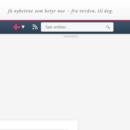
få nyhetene som betyr noe – fra verden, til deg.
▼
🔍
ANNONSE