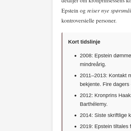
detaljer om kronprinsessens k
reiser nye spørsmå
Epstein og
kontroversielle personer.
Kort tidslinje
2008: Epstein dømmes 
mindreårig.
2011–2013: Kontakt me
bekjente. Fire dagers
2012: Kronprins Haako
Barthélemy.
2014: Siste skriftlige 
2019: Epstein tiltale