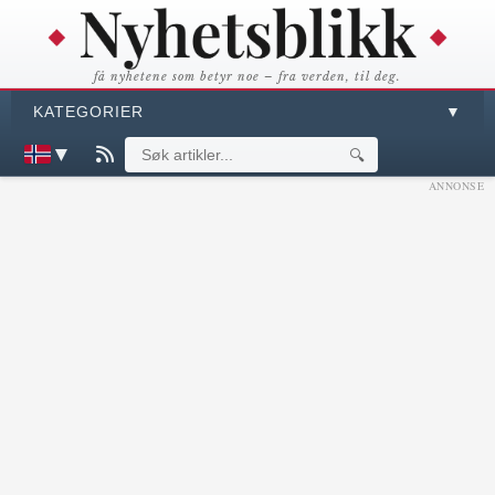
få nyhetene som betyr noe – fra verden, til deg.
KATEGORIER
▼
▼
🔍
ANNONSE