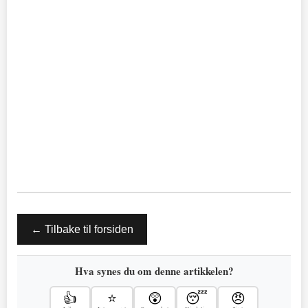
← Tilbake til forsiden
Hva synes du om denne artikkelen?
👍
⭐
😲
😴
😠