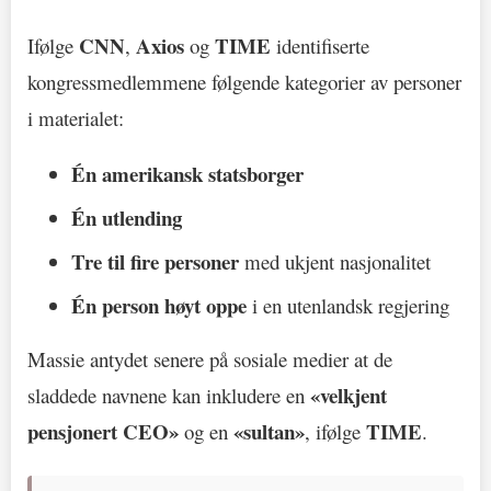
CNN
Axios
TIME
Ifølge
,
og
identifiserte
kongressmedlemmene følgende kategorier av personer
i materialet:
Én amerikansk statsborger
Én utlending
Tre til fire personer
med ukjent nasjonalitet
Én person høyt oppe
i en utenlandsk regjering
Massie antydet senere på sosiale medier at de
«velkjent
sladdede navnene kan inkludere en
pensjonert CEO»
«sultan»
TIME
og en
, ifølge
.