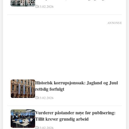
involvert
13.02.2026
ANNONSE
Historisk korrupsjonssak: Jagland og Juul
rettslig forfulgt
13.02.2026
Vurderer påstander nøye før publisering:
Tillit krever grundig arbeid
13.02.2026