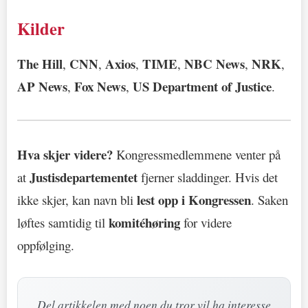
Kilder
The Hill
CNN
Axios
TIME
NBC News
NRK
,
,
,
,
,
,
AP News
Fox News
US Department of Justice
,
,
.
Hva skjer videre?
Kongressmedlemmene venter på
Justisdepartementet
at
fjerner sladdinger. Hvis det
lest opp i Kongressen
ikke skjer, kan navn bli
. Saken
komitéhøring
løftes samtidig til
for videre
oppfølging.
Del artikkelen med noen du tror vil ha interesse