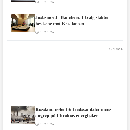
13.02.2026
Justismord i Baneheia: Utvalg slakter
bevisene mot Kristiansen
13.02.2026
ANNONSE
Russland nøler før fredssamtaler mens
angrep på Ukrainas energi øker
13.02.2026