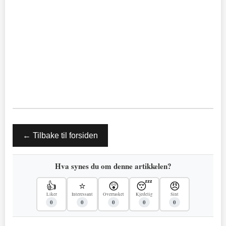
← Tilbake til forsiden
Hva synes du om denne artikkelen?
👍
⭐
😲
😴
😠
Liker
Interessant
Overrasket
Kjedelig
Sint
0
0
0
0
0