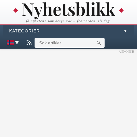
få nyhetene som betyr noe – fra verden, til deg.
KATEGORIER
▼
▼
🔍
ANNONSE