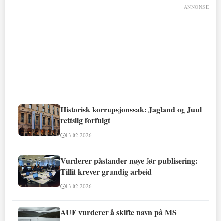
ANNONSE
Historisk korrupsjonssak: Jagland og Juul
rettslig forfulgt
13.02.2026
Vurderer påstander nøye før publisering:
Tillit krever grundig arbeid
13.02.2026
AUF vurderer å skifte navn på MS