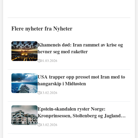
Flere nyheter fra Nyheter
Khameneis død: Iran rammet av krise og
hevner seg med raketter
01.03.2026
USA trapper opp presset mot Iran med to
hangarskip i Midtøsten
13.02.2026
Epstein-skandalen ryster Norge:
Kronprinsessen, Stoltenberg og Jagland
involvert
13.02.2026