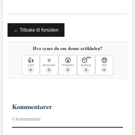
← Tilbake til forsiden
Hva synes du om denne artikkelen?
👍
⭐
😲
😴
😠
Liker
Interessant
Overrasket
Kjedelig
Sint
0
0
0
0
0
Kommentarer
0 kommentarer