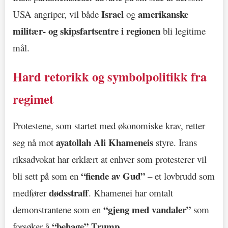
Israel
amerikanske
USA angriper, vil både
og
militær- og skipsfartsentre i regionen
bli legitime
mål.
Hard retorikk og symbolpolitikk fra
regimet
Protestene, som startet med økonomiske krav, retter
ayatollah Ali Khameneis
seg nå mot
styre. Irans
riksadvokat har erklært at enhver som protesterer vil
“fiende av Gud”
bli sett på som en
– et lovbrudd som
dødsstraff
medfører
. Khamenei har omtalt
“gjeng med vandaler”
demonstrantene som en
som
“behage” Trump
forsøker å
.