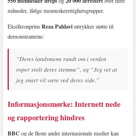
550 mennesker drept
20 000 arrestert
og
over flere
måneder, ifølge menneskerettighetsgrupper.
Reza Pahlavi
Eksilkronprins
uttrykker støtte til
demonstrantene:
“Deres landsmenn rundt om i verden
roper stolt deres stemme”, og “Jeg vet at
jeg snart vil være ved deres side.”
Informasjonsmørke: Internett nede
og rapportering hindres
BBC
og de fleste andre internasjonale medier kan