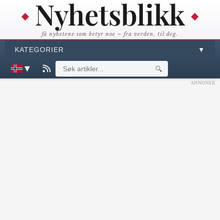
få nyhetene som betyr noe – fra verden, til deg.
KATEGORIER
▼
▼
🔍
ANNONSE