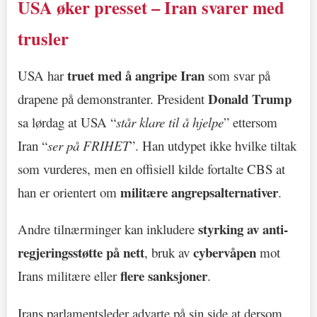
USA øker presset – Iran svarer med
trusler
truet med å angripe Iran
USA har
som svar på
Donald Trump
drapene på demonstranter. President
sa lørdag at USA “
står klare til å hjelpe
” ettersom
Iran “
ser på FRIHET
”. Han utdypet ikke hvilke tiltak
som vurderes, men en offisiell kilde fortalte CBS at
militære angrepsalternativer
han er orientert om
.
styrking av anti-
Andre tilnærminger kan inkludere
regjeringsstøtte på nett
cybervåpen
, bruk av
mot
flere sanksjoner
Irans militære eller
.
Irans parlamentsleder advarte på sin side at dersom