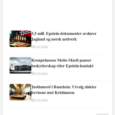
3,5 mill. Epstein-dokumenter avslører
Jagland og norsk nettverk
13.02.2026
Kronprinsesse Mette-Marit pauser
beskytterskap etter Epstein-kontakt
13.02.2026
Justismord i Baneheia: Utvalg slakter
bevisene mot Kristiansen
13.02.2026
ANNONSE