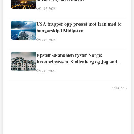
01.03.2026
USA trapper opp presset mot Iran med to
hangarskip i Midtøsten
13.02.2026
Epstein-skandalen ryster Norge:
Kronprinsessen, Stoltenberg og Jagland
involvert
13.02.2026
ANNONSE