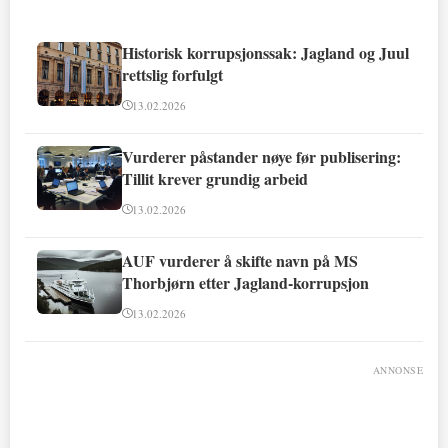
Historisk korrupsjonssak: Jagland og Juul
rettslig forfulgt
13.02.2026
Vurderer påstander nøye før publisering:
Tillit krever grundig arbeid
13.02.2026
AUF vurderer å skifte navn på MS
Thorbjørn etter Jagland-korrupsjon
13.02.2026
ANNONSE