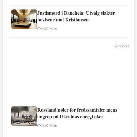
Justismord i Baneheia: Utvalg slakter
bevisene mot Kristiansen
13.02.2026
ANNONSE
Russland nøler før fredssamtaler mens
angrep på Ukrainas energi øker
13.02.2026