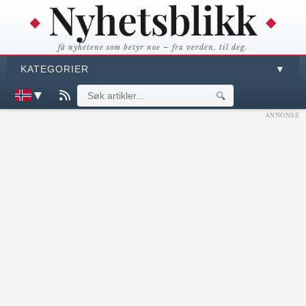
få nyhetene som betyr noe – fra verden, til deg.
KATEGORIER
▼
▼
🔍
ANNONSE