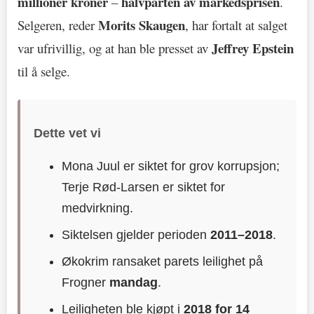
millioner kroner
halvparten av markedsprisen
–
.
Morits Skaugen
Selgeren, reder
, har fortalt at salget
Jeffrey Epstein
var ufrivillig, og at han ble presset av
til å selge.
Dette vet vi
Mona Juul er siktet for grov korrupsjon;
Terje Rød-Larsen er siktet for
medvirkning.
Siktelsen gjelder perioden
2011–2018
.
Økokrim ransaket parets leilighet på
Frogner
mandag
.
Leiligheten ble kjøpt i
2018 for 14