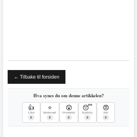
← Tilbake til forsiden
Hva synes du om denne artikkelen?
👍
⭐
😲
😴
😠
Liker
Interessant
Overrasket
Kjedelig
Sint
0
0
0
0
0