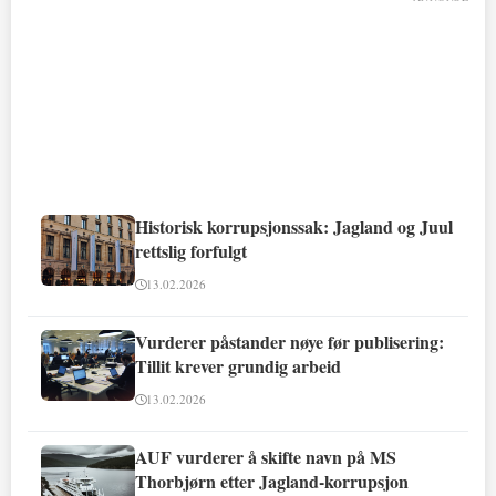
Historisk korrupsjonssak: Jagland og Juul
rettslig forfulgt
13.02.2026
Vurderer påstander nøye før publisering:
Tillit krever grundig arbeid
13.02.2026
AUF vurderer å skifte navn på MS
Thorbjørn etter Jagland-korrupsjon