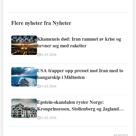
Flere nyheter fra Nyheter
Khameneis død: Iran rammet av krise og
hevner seg med raketter
01.03.2026
USA trapper opp presset mot Iran med to
hangarskip i Midtøsten
13.02.2026
Epstein-skandalen ryster Norge:
Kronprinsessen, Stoltenberg og Jagland
involvert
13.02.2026
ANNONSE