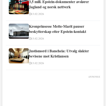
3,5 mill. Epstein-dokumenter avslører
Jagland og norsk nettverk
13.02.2026
Kronprinsesse Mette-Marit pauser
beskytterskap etter Epstein-kontakt
13.02.2026
Justismord i Baneheia: Utvalg slakter
bevisene mot Kristiansen
13.02.2026
ANNONSE