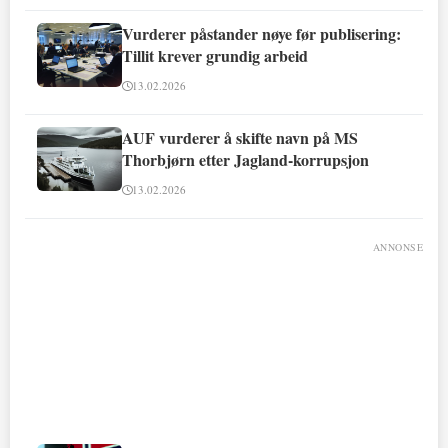
Vurderer påstander nøye før publisering:
Tillit krever grundig arbeid
13.02.2026
AUF vurderer å skifte navn på MS
Thorbjørn etter Jagland-korrupsjon
13.02.2026
ANNONSE