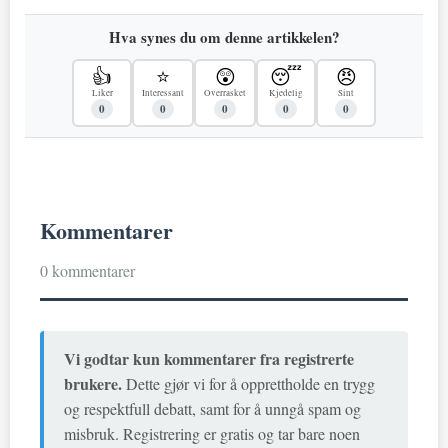
Hva synes du om denne artikkelen?
👍
⭐
😲
😴
😠
Liker
Interessant
Overrasket
Kjedelig
Sint
0
0
0
0
0
Kommentarer
0 kommentarer
Vi godtar kun kommentarer fra registrerte
brukere.
Dette gjør vi for å opprettholde en trygg
og respektfull debatt, samt for å unngå spam og
misbruk. Registrering er gratis og tar bare noen