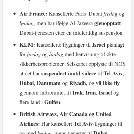
Air France:
Kansellerte Paris–Dubai
fredag
og
gjenopptatt
lørdag
, men har ifølge Al Jazeera
Dubai-tjenesten etter en midlertidig suspensjon.
KLM:
Israel
Kansellerte flygninger til
planlagt
for
fredag
og
lørdag
med henvisning til økte
sikkerhetsproblemer. Selskapet opplyste til NOS
suspendert inntil videre
Tel Aviv
at det har
til
,
Dubai
Dammam
Riyadh
vil ikke fly
,
og
, og
Irak
Iran
Israel
gjennom luftrommet til
,
,
og
Gulfen
flere land i
.
British Airways, Air Canada og United
Airlines:
Tel Aviv
Har kansellert
-flygninger til
Dubai
og med
lørdag
, mens tjenester til