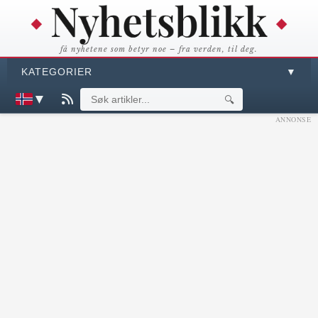
få nyhetene som betyr noe – fra verden, til deg.
KATEGORIER
▼
▼
🔍
ANNONSE