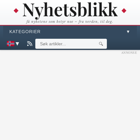
få nyhetene som betyr noe – fra verden, til deg.
KATEGORIER
▼
▼
🔍
ANNONSE