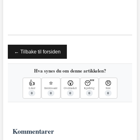
← Tilbake til forsiden
Hva synes du om denne artikkelen?
👍
⭐
😲
😴
😠
Liker
Interessant
Overrasket
Kjedelig
Sint
0
0
0
0
0
Kommentarer