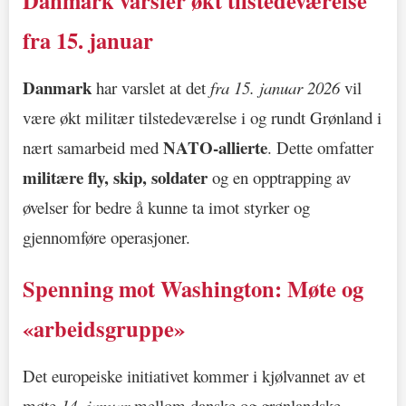
Danmark varsler økt tilstedeværelse
fra 15. januar
Danmark
har varslet at det
fra 15. januar 2026
vil
være økt militær tilstedeværelse i og rundt Grønland i
NATO-allierte
nært samarbeid med
. Dette omfatter
militære fly, skip, soldater
og en opptrapping av
øvelser for bedre å kunne ta imot styrker og
gjennomføre operasjoner.
Spenning mot Washington: Møte og
«arbeidsgruppe»
Det europeiske initiativet kommer i kjølvannet av et
møte
14. januar
mellom danske og grønlandske