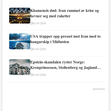
Khameneis død: Iran rammet av krise og
hevner seg med raketter
01.03.2026
USA trapper opp presset mot Iran med to
hangarskip i Midtøsten
13.02.2026
Epstein-skandalen ryster Norge:
Kronprinsessen, Stoltenberg og Jagland
involvert
13.02.2026
ANNONSE