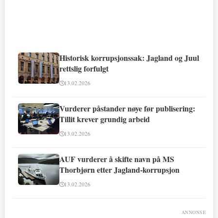
Historisk korrupsjonssak: Jagland og Juul
rettslig forfulgt
13.02.2026
Vurderer påstander nøye før publisering:
Tillit krever grundig arbeid
13.02.2026
AUF vurderer å skifte navn på MS
Thorbjørn etter Jagland-korrupsjon
13.02.2026
ANNONSE