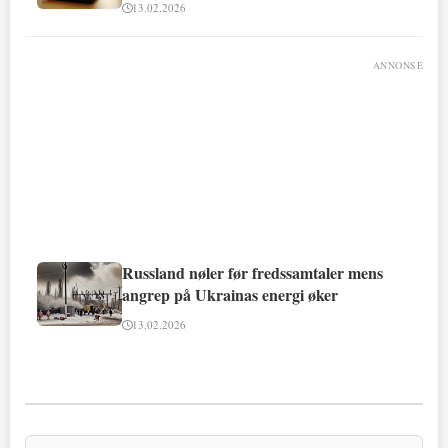
13.02.2026
ANNONSE
Russland nøler før fredssamtaler mens
angrep på Ukrainas energi øker
13.02.2026