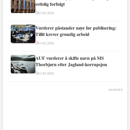
rettslig forfulgt
13.02.2026
Vurderer påstander nøye før publisering:
Tillit krever grundig arbeid
13.02.2026
AUF vurderer å skifte navn på MS
Thorbjørn etter Jagland-korrupsjon
13.02.2026
ANNONSE