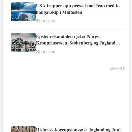
USA trapper opp presset mot Iran med to
hangarskip i Midtøsten
13.02.2026
Epstein-skandalen ryster Norge:
Kronprinsessen, Stoltenberg og Jagland
involvert
13.02.2026
ANNONSE
Historisk korrupsjonssak: Jagland og Juul