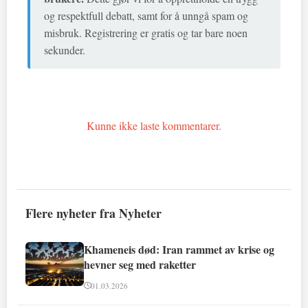
og respektfull debatt, samt for å unngå spam og
misbruk. Registrering er gratis og tar bare noen
sekunder.
Kunne ikke laste kommentarer.
Flere nyheter fra Nyheter
Khameneis død: Iran rammet av krise og
hevner seg med raketter
01.03.2026