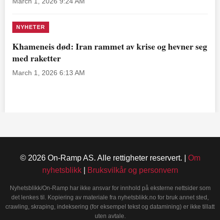
March 1, 2026 9:24 AM
NYHETER
Khameneis død: Iran rammet av krise og hevner seg
med raketter
March 1, 2026 6:13 AM
© 2026 On-Ramp AS. Alle rettigheter reservert. |
Om
nyhetsblikk
|
Bruksvilkår og personvern
Nyhetsblikk/On-Ramp har ikke ansvar for innhold på eksterne nettsider som
det lenkes til. Kopiering av materiale fra nyhetsblikk.no for bruk annet sted,
crawling, skraping, indeksering (for eksempel tekst og datamining) er ikke tillatt
uten avtale.