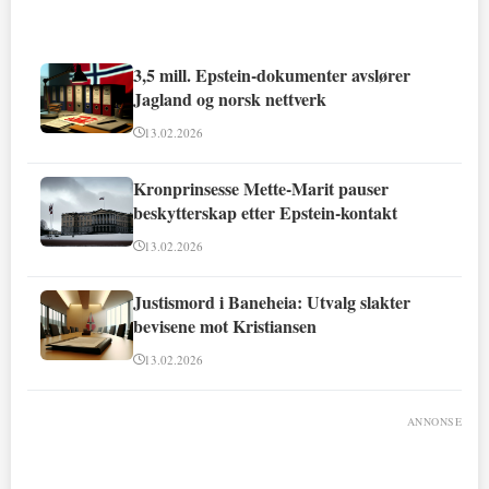
3,5 mill. Epstein-dokumenter avslører
Jagland og norsk nettverk
13.02.2026
Kronprinsesse Mette-Marit pauser
beskytterskap etter Epstein-kontakt
13.02.2026
Justismord i Baneheia: Utvalg slakter
bevisene mot Kristiansen
13.02.2026
ANNONSE