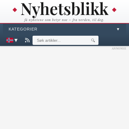
få nyhetene som betyr noe – fra verden, til deg.
KATEGORIER
▼
▼
🔍
ANNONSE