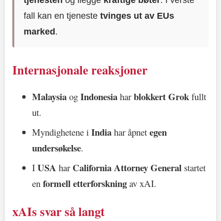
tjenesten
og ilegge
kraftige bøter
. I verste
fall kan en tjeneste
tvinges ut av EUs
marked
.
Internasjonale reaksjoner
Malaysia
Indonesia
blokkert Grok
og
har
fullt
ut.
India
egen
Myndighetene i
har åpnet
undersøkelse
.
USA
California Attorney General
I
har
startet
formell etterforskning
en
av xAI.
xAIs svar så langt