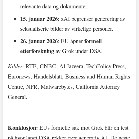
relevante data og dokumenter.
15. januar 2026
: xAI begrenser generering av
seksualiserte bilder av virkelige personer.
26. januar 2026
formell
: EU åpner
etterforskning
av Grok under DSA.
Kilder:
RTE, CNBC, Al Jazeera, TechPolicy.Press,
Euronews, Handelsblatt, Business and Human Rights
Centre, NPR, Malwarebytes, California Attorney
General.
Konklusjon:
EUs formelle sak mot Grok blir en test
på hvor langt DSA rekker over generativ AI. De neste