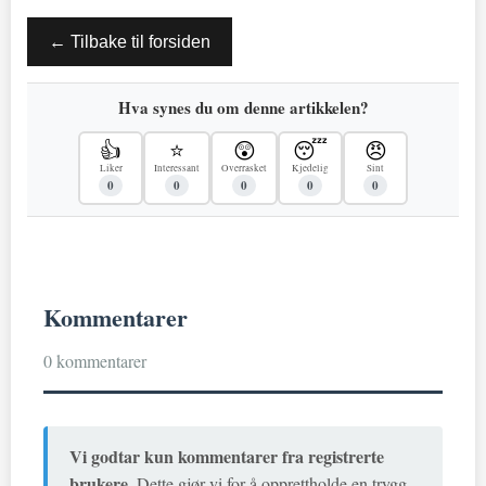
← Tilbake til forsiden
Hva synes du om denne artikkelen?
👍
⭐
😲
😴
😠
Liker
Interessant
Overrasket
Kjedelig
Sint
0
0
0
0
0
Kommentarer
0 kommentarer
Vi godtar kun kommentarer fra registrerte
brukere.
Dette gjør vi for å opprettholde en trygg