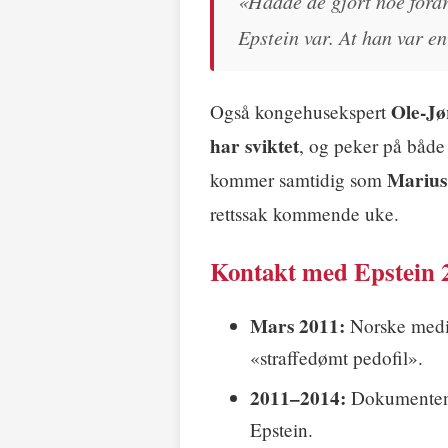
«Hadde de gjort noe forar
Epstein var. At han var en
Ole-Jø
Også kongehusekspert
har sviktet
, og peker på båd
Marius
kommer samtidig som
rettssak kommende uke.
Kontakt med Epstein 
Mars 2011:
Norske medie
«straffedømt pedofil».
2011–2014:
Dokumentene
Epstein.