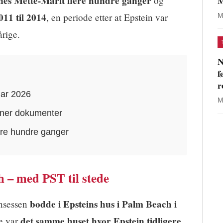
nes Mette-Marit flere hundre ganger
M
og
011 til 2014
, en periode etter at Epstein var
M
rige.
N
f
r
nuar 2026
M
oner dokumenter
ere hundre ganger
h – med PST til stede
bodde i Epsteins hus i Palm Beach i
insessen
det samme huset hvor Epstein tidligere
te var