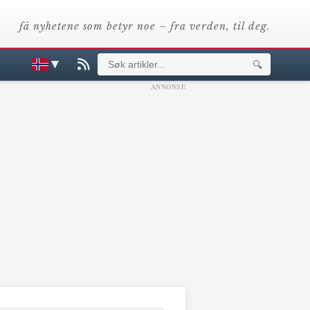
få nyhetene som betyr noe – fra verden, til deg.
▼
🔍
ANNONSE