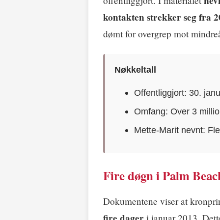
nev
offentliggjort. I materialet
kontakten strekker seg fra 2
dømt for overgrep mot mindreå
Nøkkeltall
Offentliggjort: 30. ja
Omfang: Over 3 milli
Mette-Marit nevnt: Fl
Fire døgn i Palm Beac
Dokumentene viser at kronpr
fire dager
i januar 2013. Det