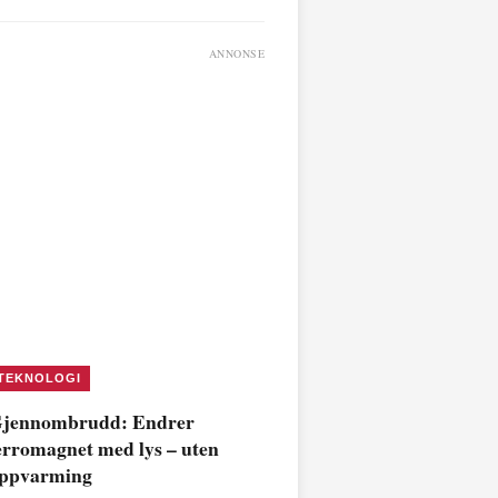
ANNONSE
TEKNOLOGI
jennombrudd: Endrer
erromagnet med lys – uten
ppvarming