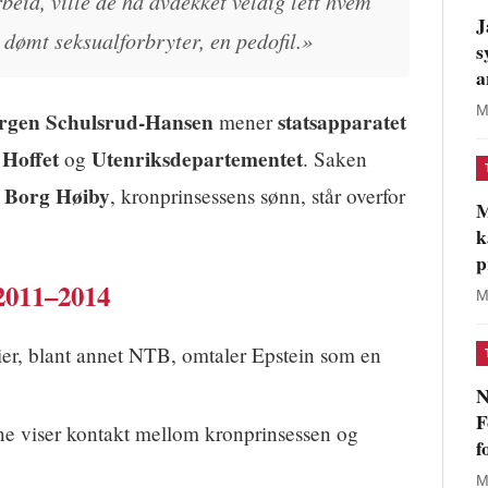
beid, ville de ha avdekket veldig lett hvem
J
 dømt seksualforbryter, en pedofil.»
s
a
M
rgen Schulsrud-Hansen
statsapparatet
mener
Hoffet
Utenriksdepartementet
e
og
. Saken
 Borg Høiby
, kronprinsessens sønn, står overfor
M
k
p
2011–2014
M
r, blant annet NTB, omtaler Epstein som en
N
F
 viser kontakt mellom kronprinsessen og
f
M