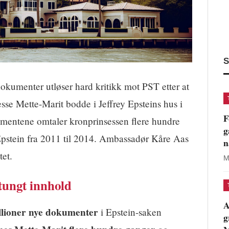
S
okumenter utløser hard kritikk mot PST etter at
se Mette-Marit bodde i Jeffrey Epsteins hus i
F
umentene omtaler kronprinsessen flere hundre
g
pstein fra 2011 til 2014. Ambassadør Kåre Aas
n
tet.
M
ungt innhold
A
llioner nye dokumenter
i Epstein-saken
g