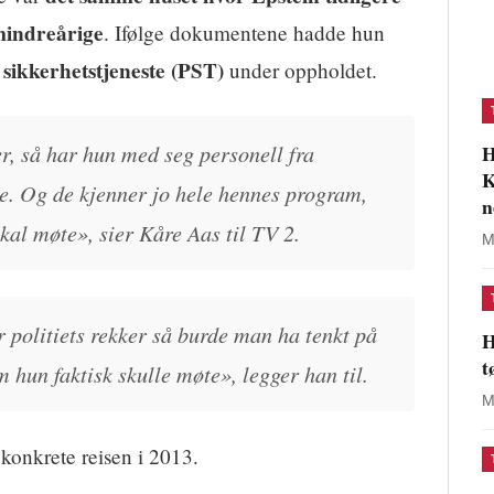
mindreårige
. Ifølge dokumentene hadde hun
s sikkerhetstjeneste (PST)
under oppholdet.
r, så har hun med seg personell fra
H
K
ste. Og de kjenner jo hele hennes program,
n
kal møte», sier Kåre Aas til TV 2.
M
 politiets rekker så burde man ha tenkt på
H
t
 hun faktisk skulle møte», legger han til.
M
onkrete reisen i 2013.