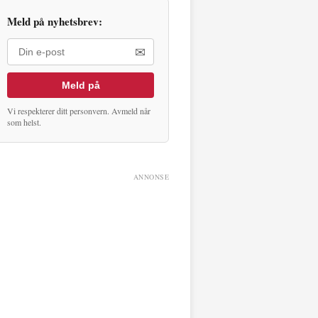
Meld på nyhetsbrev:
✉
Meld på
Vi respekterer ditt personvern. Avmeld når
som helst.
ANNONSE