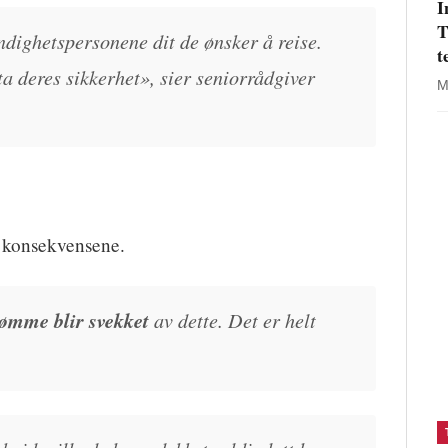
I
T
ndighetspersonene dit de ønsker å reise.
t
a deres sikkerhet», sier seniorrådgiver
M
.
 konsekvensene.
ømme blir svekket
av dette. Det er helt