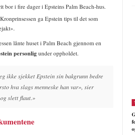
t bor i fire dager i Epsteins Palm Beach-hus.
Kronprinsessen ga Epstein tips til det som
jakt».
essen lånte huset i Palm Beach gjennom en
pstein personlig
under oppholdet.
jeg ikke sjekket Epstein sin bakgrunn bedre
orsto hva slags menneske han var», sier
og slett flaut.»
G
dokumentene
f
o