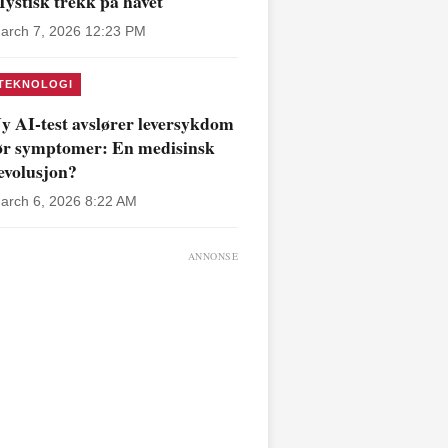
ystisk trekk på havet
arch 7, 2026 12:23 PM
TEKNOLOGI
y AI-test avslører leversykdom
ør symptomer: En medisinsk
evolusjon?
arch 6, 2026 8:22 AM
ANNONSE