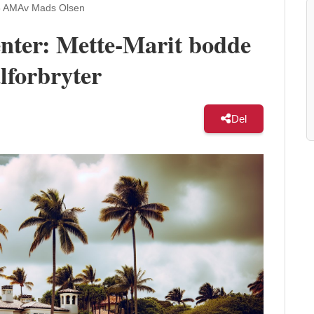
3 AM
Av Mads Olsen
nter: Mette-Marit bodde
lforbryter
Del