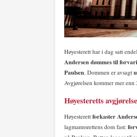
Høyesterett har i dag satt en
Andersen dømmes til forvar
Paulsen
u
. Dommen er avsagt
Avgjørelsen kommer mer enn 25
Høyesteretts avgjørels
forkaster Anders
Høyesterett
for
lagmannsrettens dom fast: