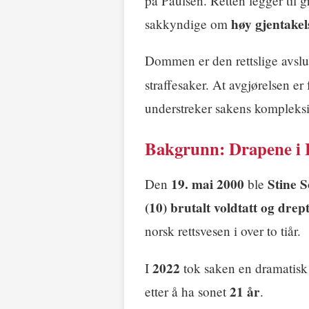
på Paulsen. Retten legger til g
høy gjentakel
sakkyndige om
Dommen er den rettslige avslu
straffesaker. At avgjørelsen er
understreker sakens kompleksi
Bakgrunn: Drapene i 
19. mai 2000
Stine S
Den
ble
(10)
brutalt voldtatt og drep
norsk rettsvesen i over to tiår.
2022
I
tok saken en dramatis
21 år
etter å ha sonet
.