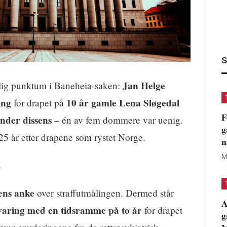
S
Jan Helge
delig punktum i Baneheia-saken:
ing
10 år gamle Lena Sløgedal
for drapet på
F
nder dissens
– én av fem dommere var uenig.
g
 år etter drapene som rystet Norge.
n
M
e
ens anke
over straffutmålingen. Dermed står
A
varing med en tidsramme på to år
for drapet
g