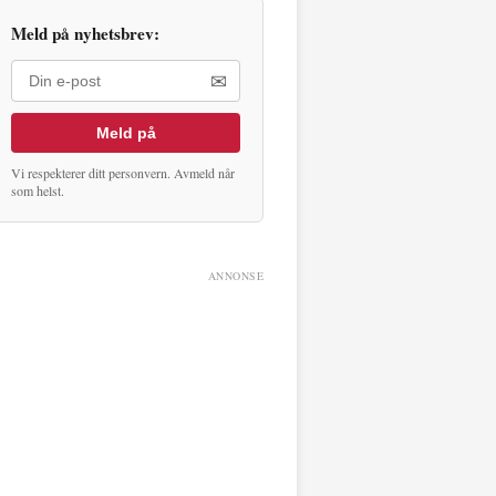
Meld på nyhetsbrev:
✉
Meld på
Vi respekterer ditt personvern. Avmeld når
som helst.
ANNONSE