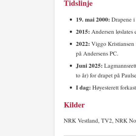
Tidslinje
19. mai 2000:
Drapene i
2015:
Andersen løslates e
2022:
Viggo Kristiansen f
på Andersens PC.
Juni 2025:
Lagmannsrett
to år) for drapet på Pauls
I dag:
Høyesterett forkast
Kilder
NRK Vestland, TV2, NRK Norg