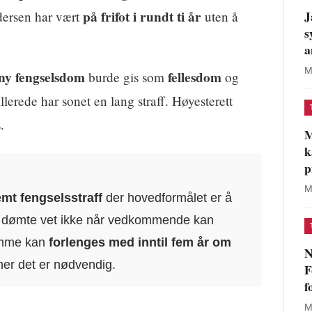
J
på frifot i rundt ti år
dersen har vært
uten å
s
a
M
ny fengselsdom
fellesdom
burde gis som
og
llerede har sonet en lang straff. Høyesterett
.
M
k
p
M
mt fengselsstraff
der hovedformålet er å
 dømte vet ikke når vedkommende kan
ramme kan
forlenges med inntil fem år om
N
er det er nødvendig.
F
f
M