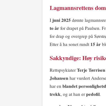
Lagmannsrettens dom o
juni 2025
I
dømte lagmannsret
to år
for drapet på Paulsen. Fr
for drap og overgrep på Sørs
15 år
Etter å ha sonet rundt
bl
Sakkyndige: Høy risiko
Terje Tørrisen
Rettspsykiater
Johansen
har vurdert Anderse
blandet personlighetsf
har en
trekk
pedofil
, og at han er
.