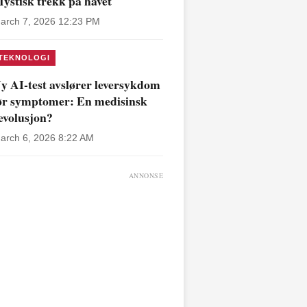
ystisk trekk på havet
arch 7, 2026 12:23 PM
TEKNOLOGI
y AI-test avslører leversykdom
ør symptomer: En medisinsk
evolusjon?
arch 6, 2026 8:22 AM
ANNONSE