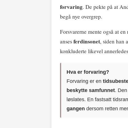
forvaring
. De pekte på at An
begå nye overgrep.
Forsvarerne mente også at en
ferdinsonet
anses
, siden han a
konkluderte likevel annerledes
Hva er forvaring?
Forvaring er en
tidsubeste
beskytte samfunnet
. Den
løslates. En fastsatt tids
gangen
dersom retten men