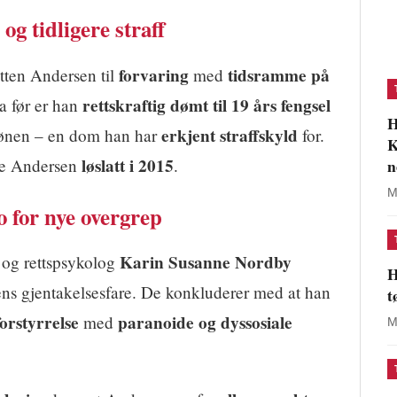
g tidligere straff
forvaring
tidsramme på
ten Andersen til
med
rettskraftig dømt til 19 års fengsel
a før er han
H
erkjent straffskyld
trønen – en dom han har
for.
K
løslatt i 2015
e Andersen
.
n
M
 for nye overgrep
Karin Susanne Nordby
og rettspsykolog
H
ns gjentakelsesfare. De konkluderer med at han
t
orstyrrelse
paranoide og dyssosiale
med
M