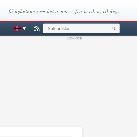
få nyhetene som betyr noe – fra verden, til deg.
▼
🔍
ANNONSE