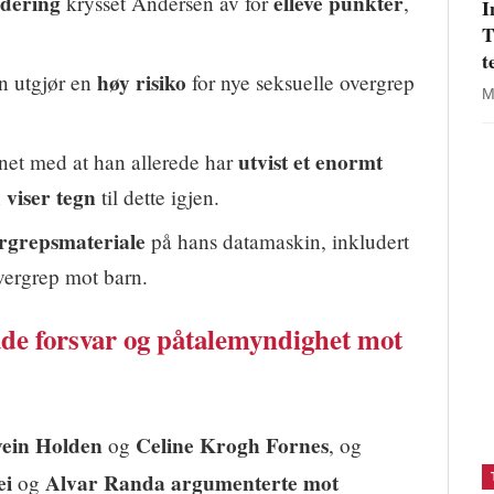
rdering
elleve punkter
krysset Andersen av for
,
I
T
t
høy risiko
n utgjør en
for nye seksuelle overgrep
M
utvist et enormt
net med at han allerede har
viser tegn
n
til dette igjen.
rgrepsmateriale
på hans datamaskin, inkludert
vergrep mot barn.
åde forsvar og påtalemyndighet mot
vein Holden
Celine Krogh Fornes
og
, og
ei
Alvar Randa
argumenterte mot
og