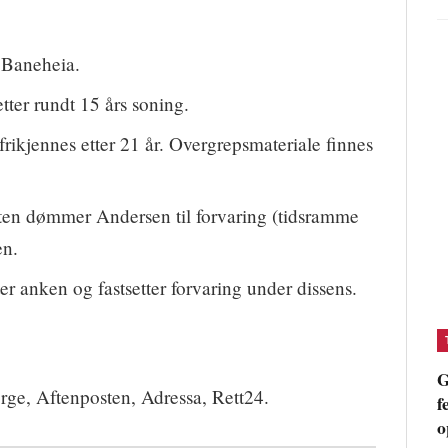
 Baneheia.
tter rundt 15 års soning.
rikjennes etter 21 år. Overgrepsmateriale finnes
en dømmer Andersen til forvaring (tidsramme
en.
er anken og fastsetter forvaring under dissens.
G
e, Aftenposten, Adressa, Rett24.
f
o