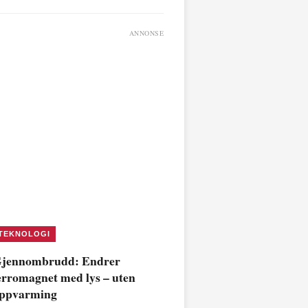
ANNONSE
TEKNOLOGI
jennombrudd: Endrer
erromagnet med lys – uten
ppvarming