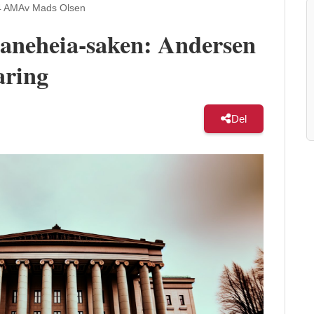
4 AM
Av Mads Olsen
Baneheia-saken: Andersen
aring
Del