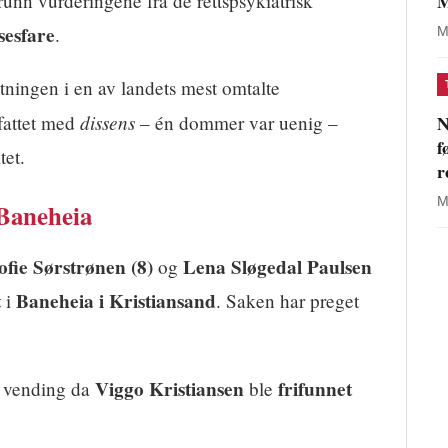
M
runn vurderingene fra de rettspsykiatrisk
sesfare
.
M
tningen i en av landets mest omtalte
dissens
N
 fattet med
– én dommer var uenig –
f
tet.
r
M
Baneheia
ofie Sørstrønen (8)
Lena Sløgedal Paulsen
og
t
Baneheia i Kristiansand
i
. Saken har preget
Viggo Kristiansen
frifunnet
k vending da
ble