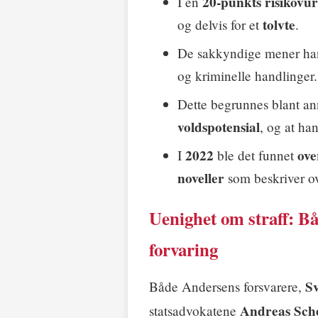
20-punkts risikovu
I en
tolvte
og delvis for et
.
De sakkyndige mener ha
og kriminelle handlinger.
Dette begrunnes blant an
voldspotensial
, og at ha
2022
ove
I
ble det funnet
noveller
som beskriver o
Uenighet om straff: B
forvaring
S
Både Andersens forsvarere,
Andreas Sch
statsadvokatene