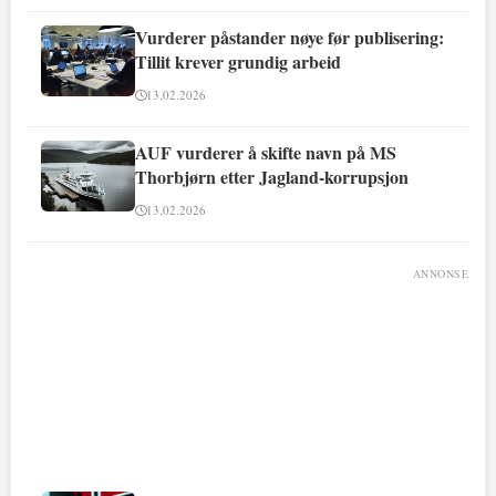
Vurderer påstander nøye før publisering:
Tillit krever grundig arbeid
13.02.2026
AUF vurderer å skifte navn på MS
Thorbjørn etter Jagland-korrupsjon
13.02.2026
ANNONSE