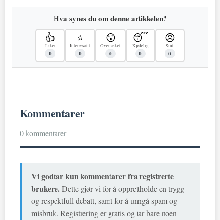
Hva synes du om denne artikkelen?
👍
⭐
😲
😴
😠
Liker
Interessant
Overrasket
Kjedelig
Sint
0
0
0
0
0
Kommentarer
0 kommentarer
Vi godtar kun kommentarer fra registrerte
brukere.
Dette gjør vi for å opprettholde en trygg
og respektfull debatt, samt for å unngå spam og
misbruk. Registrering er gratis og tar bare noen