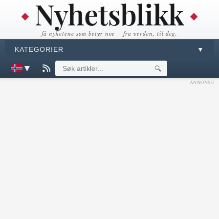
få nyhetene som betyr noe – fra verden, til deg.
KATEGORIER
▼
▼
🔍
ANNONSE