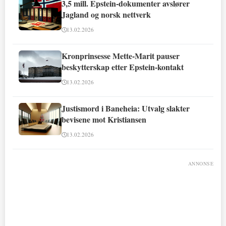
3,5 mill. Epstein-dokumenter avslører
Jagland og norsk nettverk
13.02.2026
Kronprinsesse Mette-Marit pauser
beskytterskap etter Epstein-kontakt
13.02.2026
Justismord i Baneheia: Utvalg slakter
bevisene mot Kristiansen
13.02.2026
ANNONSE