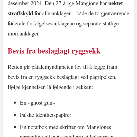
nektet
desember 2024. Den 27-årige Mangione har
straffskyld
for alle anklager – både de to gjenværende
føderale forfølgelsesanklagene og separate statlige
mordanklager.
Bevis fra beslaglagt ryggsekk
Retten gir påtalemyndigheten lov til å legge fram
bevis fra en ryggsekk beslaglagt ved pågripelsen.
Ifølge kjennelsen lå følgende i sekken:
En «ghost gun»
Falske identitetspapirer
En notatbok med skrifter om Mangiones
personlige misnøye med privat helsevesen