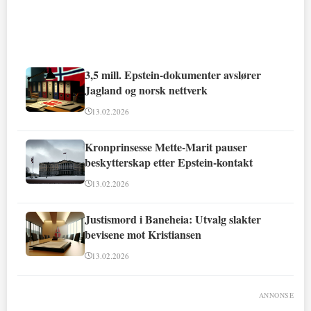
3,5 mill. Epstein-dokumenter avslører
Jagland og norsk nettverk
13.02.2026
Kronprinsesse Mette-Marit pauser
beskytterskap etter Epstein-kontakt
13.02.2026
Justismord i Baneheia: Utvalg slakter
bevisene mot Kristiansen
13.02.2026
ANNONSE