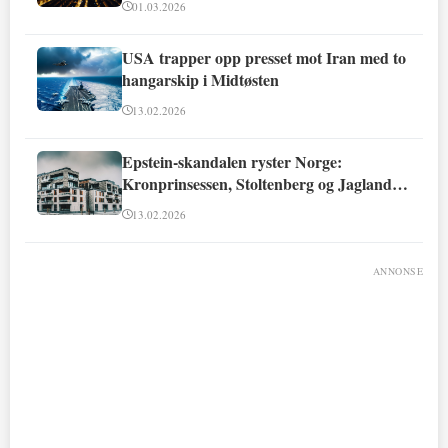
01.03.2026
USA trapper opp presset mot Iran med to
hangarskip i Midtøsten
13.02.2026
Epstein-skandalen ryster Norge:
Kronprinsessen, Stoltenberg og Jagland
involvert
13.02.2026
ANNONSE