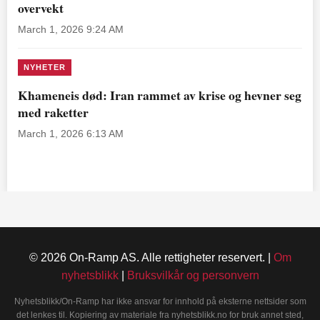
overvekt
March 1, 2026 9:24 AM
NYHETER
Khameneis død: Iran rammet av krise og hevner seg
med raketter
March 1, 2026 6:13 AM
© 2026 On-Ramp AS. Alle rettigheter reservert. |
Om
nyhetsblikk
|
Bruksvilkår og personvern
Nyhetsblikk/On-Ramp har ikke ansvar for innhold på eksterne nettsider som
det lenkes til. Kopiering av materiale fra nyhetsblikk.no for bruk annet sted,