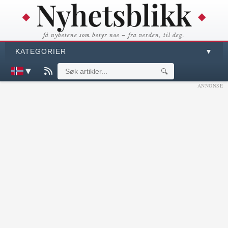
få nyhetene som betyr noe – fra verden, til deg.
KATEGORIER
▼
▼
🔍
ANNONSE