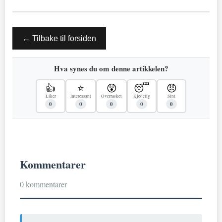
← Tilbake til forsiden
Hva synes du om denne artikkelen?
👍
⭐
😲
😴
😠
Liker
Interessant
Overrasket
Kjedelig
Sint
0
0
0
0
0
Kommentarer
0 kommentarer