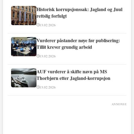
Historisk korrupsjonssak: Jagland og Juul
rettslig forfulgt
13.02.2026
Vurderer påstander nøye før publisering:
Tillit krever grundig arbeid
13.02.2026
AUF vurderer å skifte navn på MS
Thorbjørn etter Jagland-korrupsjon
13.02.2026
ANNONSE