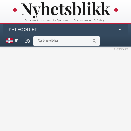
få nyhetene som betyr noe – fra verden, til deg.
KATEGORIER
▼
▼
🔍
ANNONSE