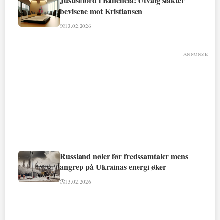
Justismord i Baneheia: Utvalg slakter
bevisene mot Kristiansen
13.02.2026
ANNONSE
Russland nøler før fredssamtaler mens
angrep på Ukrainas energi øker
13.02.2026