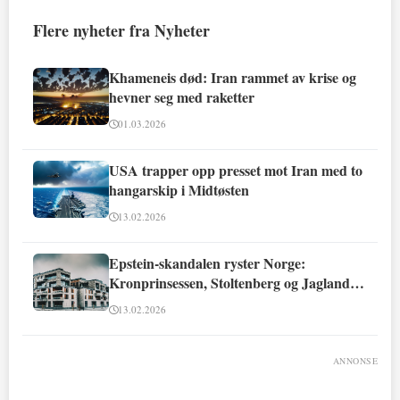
Flere nyheter fra Nyheter
Khameneis død: Iran rammet av krise og
hevner seg med raketter
01.03.2026
USA trapper opp presset mot Iran med to
hangarskip i Midtøsten
13.02.2026
Epstein-skandalen ryster Norge:
Kronprinsessen, Stoltenberg og Jagland
involvert
13.02.2026
ANNONSE