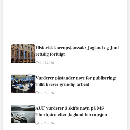
Historisk korrupsjonssak: Jagland og Juul
rettslig forfulgt
13.02.2026
Vurderer påstander nøye før publisering:
Tillit krever grundig arbeid
13.02.2026
AUF vurderer å skifte navn på MS
Thorbjørn etter Jagland-korrupsjon
13.02.2026