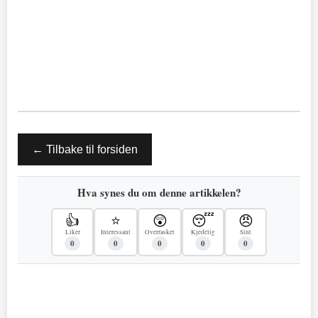
← Tilbake til forsiden
Hva synes du om denne artikkelen?
👍
⭐
😲
😴
😠
Liker
Interessant
Overrasket
Kjedelig
Sint
0
0
0
0
0