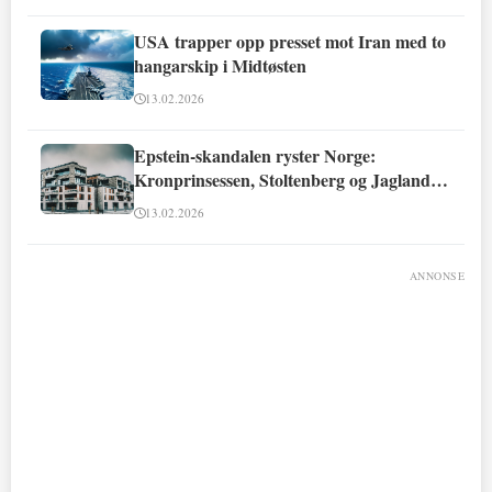
USA trapper opp presset mot Iran med to
hangarskip i Midtøsten
13.02.2026
Epstein-skandalen ryster Norge:
Kronprinsessen, Stoltenberg og Jagland
involvert
13.02.2026
ANNONSE