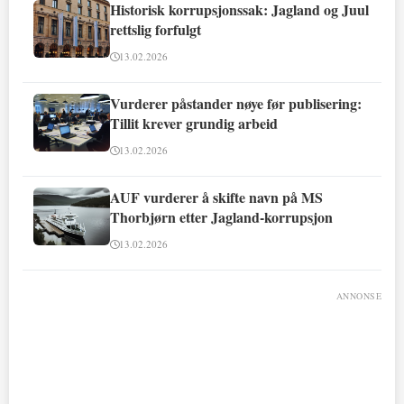
Historisk korrupsjonssak: Jagland og Juul
rettslig forfulgt
13.02.2026
Vurderer påstander nøye før publisering:
Tillit krever grundig arbeid
13.02.2026
AUF vurderer å skifte navn på MS
Thorbjørn etter Jagland-korrupsjon
13.02.2026
ANNONSE