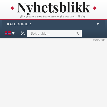
få nyhetene som betyr noe – fra verden, til deg.
KATEGORIER
▼
▼
🔍
ANNONSE