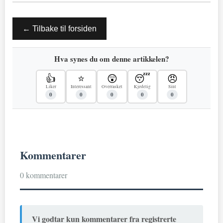
← Tilbake til forsiden
Hva synes du om denne artikkelen?
👍
⭐
😲
😴
😠
Liker
Interessant
Overrasket
Kjedelig
Sint
0
0
0
0
0
Kommentarer
0 kommentarer
Vi godtar kun kommentarer fra registrerte