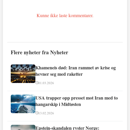
Kunne ikke laste kommentarer.
Flere nyheter fra Nyheter
Khameneis død: Iran rammet av krise og
hevner seg med raketter
01.03.2026
USA trapper opp presset mot Iran med to
hangarskip i Midtøsten
13.02.2026
Epstein-skandalen ryster Norge: