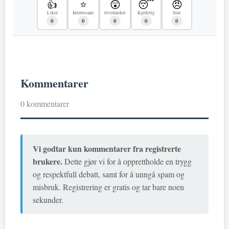
👍
⭐
😲
😴
😠
Liker
Interessant
Overrasket
Kjedelig
Sint
0
0
0
0
0
Kommentarer
0 kommentarer
Vi godtar kun kommentarer fra registrerte
brukere.
Dette gjør vi for å opprettholde en trygg
og respektfull debatt, samt for å unngå spam og
misbruk. Registrering er gratis og tar bare noen
sekunder.