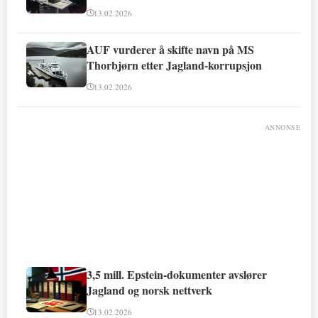
13.02.2026
AUF vurderer å skifte navn på MS
Thorbjørn etter Jagland-korrupsjon
13.02.2026
ANNONSE
3,5 mill. Epstein-dokumenter avslører
Jagland og norsk nettverk
13.02.2026