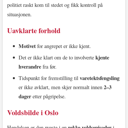
politiet raskt kom til stedet og fikk kontroll på
situasjonen.
Uavklarte forhold
Motivet
for angrepet er ikke kjent.
kjente
Det er ikke klart om de to involverte
hverandre
fra før.
varetektsfengsling
Tidspunkt for fremstilling til
2–3
er ikke avklart, men skjer normalt innen
dager
etter pågripelse.
Voldsbilde i Oslo
rekke voldsepisoder
Hendelsen er den nyeste i en
i