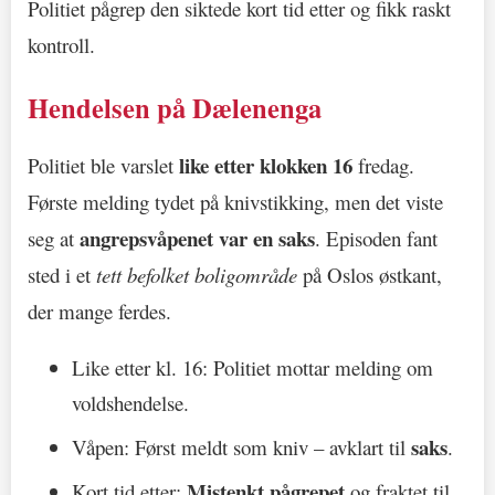
Politiet pågrep den siktede kort tid etter og fikk raskt
kontroll.
Hendelsen på Dælenenga
like etter klokken 16
Politiet ble varslet
fredag.
Første melding tydet på knivstikking, men det viste
angrepsvåpenet var en saks
seg at
. Episoden fant
sted i et
tett befolket boligområde
på Oslos østkant,
der mange ferdes.
Like etter kl. 16: Politiet mottar melding om
voldshendelse.
saks
Våpen: Først meldt som kniv – avklart til
.
Mistenkt pågrepet
Kort tid etter:
og fraktet til