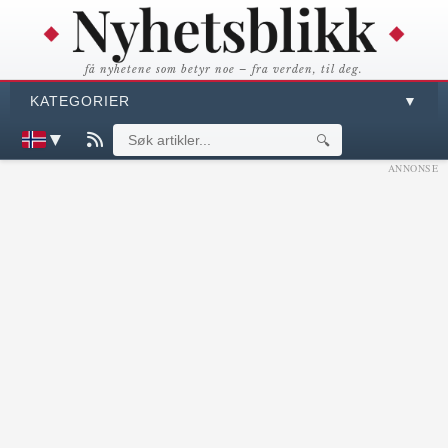
få nyhetene som betyr noe – fra verden, til deg.
KATEGORIER
▼
▼
🔍
ANNONSE