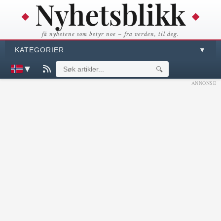
få nyhetene som betyr noe – fra verden, til deg.
KATEGORIER
▼
▼
🔍
ANNONSE