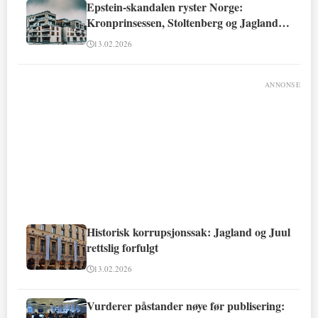
Epstein-skandalen ryster Norge:
Kronprinsessen, Stoltenberg og Jagland
involvert
13.02.2026
ANNONSE
Historisk korrupsjonssak: Jagland og Juul
rettslig forfulgt
13.02.2026
Vurderer påstander nøye før publisering: