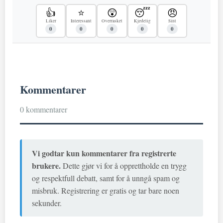
👍
⭐
😲
😴
😠
Liker
Interessant
Overrasket
Kjedelig
Sint
0
0
0
0
0
Kommentarer
0 kommentarer
Vi godtar kun kommentarer fra registrerte
brukere.
Dette gjør vi for å opprettholde en trygg
og respektfull debatt, samt for å unngå spam og
misbruk. Registrering er gratis og tar bare noen
sekunder.