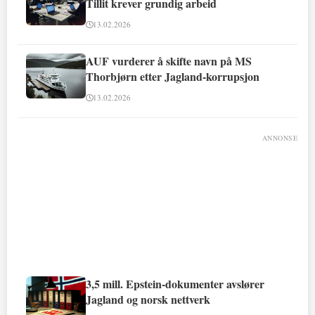
Tillit krever grundig arbeid
13.02.2026
AUF vurderer å skifte navn på MS
Thorbjørn etter Jagland-korrupsjon
13.02.2026
ANNONSE
3,5 mill. Epstein-dokumenter avslører
Jagland og norsk nettverk