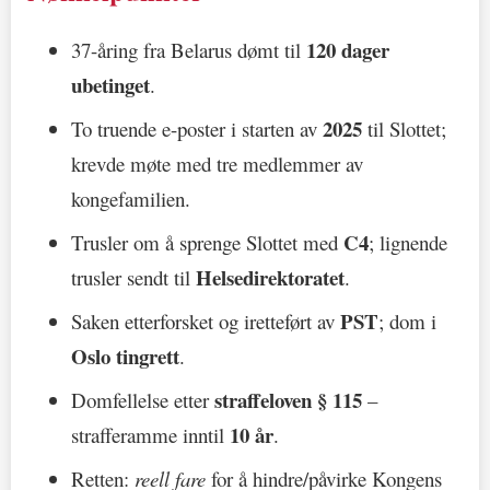
120 dager
37-åring fra Belarus dømt til
ubetinget
.
2025
To truende e-poster i starten av
til Slottet;
krevde møte med tre medlemmer av
kongefamilien.
C4
Trusler om å sprenge Slottet med
; lignende
Helsedirektoratet
trusler sendt til
.
PST
Saken etterforsket og iretteført av
; dom i
Oslo tingrett
.
straffeloven § 115
Domfellelse etter
–
10 år
strafferamme inntil
.
Retten:
reell fare
for å hindre/påvirke Kongens