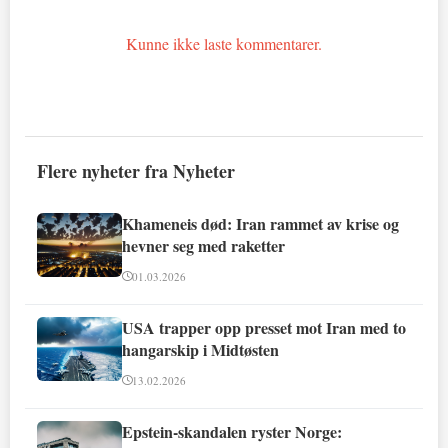
Kunne ikke laste kommentarer.
Flere nyheter fra Nyheter
Khameneis død: Iran rammet av krise og
hevner seg med raketter
01.03.2026
USA trapper opp presset mot Iran med to
hangarskip i Midtøsten
13.02.2026
Epstein-skandalen ryster Norge: