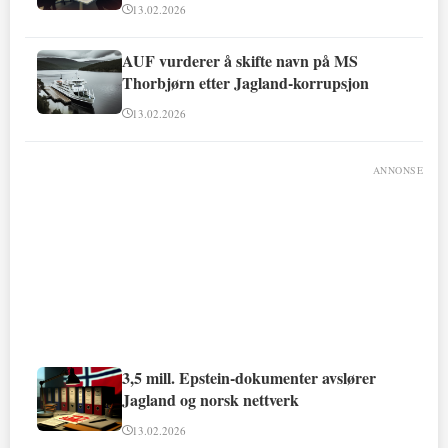
13.02.2026
AUF vurderer å skifte navn på MS
Thorbjørn etter Jagland-korrupsjon
13.02.2026
ANNONSE
3,5 mill. Epstein-dokumenter avslører
Jagland og norsk nettverk
13.02.2026