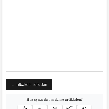
← Tilbake til forsiden
Hva synes du om denne artikkelen?
👍
⭐
😲
😴
😠