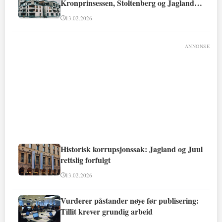
Kronprinsessen, Stoltenberg og Jagland
involvert
13.02.2026
ANNONSE
Historisk korrupsjonssak: Jagland og Juul
rettslig forfulgt
13.02.2026
Vurderer påstander nøye før publisering:
Tillit krever grundig arbeid