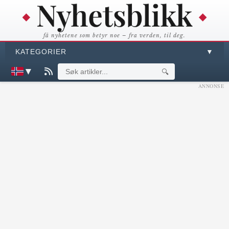
få nyhetene som betyr noe – fra verden, til deg.
KATEGORIER
▼
▼
🔍
ANNONSE