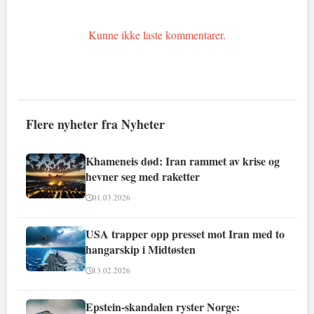
Kunne ikke laste kommentarer.
Flere nyheter fra Nyheter
Khameneis død: Iran rammet av krise og
hevner seg med raketter
01.03.2026
USA trapper opp presset mot Iran med to
hangarskip i Midtøsten
13.02.2026
Epstein-skandalen ryster Norge: