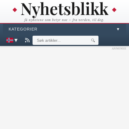
få nyhetene som betyr noe – fra verden, til deg.
KATEGORIER
▼
▼
🔍
ANNONSE