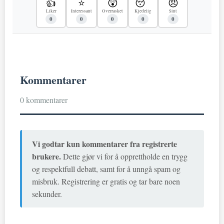
👍
⭐
😲
😴
😠
Liker
Interessant
Overrasket
Kjedelig
Sint
0
0
0
0
0
Kommentarer
0 kommentarer
Vi godtar kun kommentarer fra registrerte
brukere.
Dette gjør vi for å opprettholde en trygg
og respektfull debatt, samt for å unngå spam og
misbruk. Registrering er gratis og tar bare noen
sekunder.