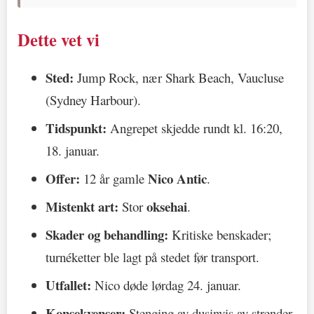
Dette vet vi
Sted:
Jump Rock, nær Shark Beach, Vaucluse
(Sydney Harbour).
Tidspunkt:
Angrepet skjedde rundt kl. 16:20,
18. januar.
Offer:
Nico Antic
12 år gamle
.
Mistenkt art:
oksehai
Stor
.
Skader og behandling:
Kritiske benskader;
turnéketter ble lagt på stedet før transport.
Utfallet:
Nico døde lørdag 24. januar.
Konsekvenser:
Stenging av dusinvis av strender