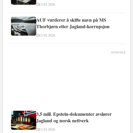
13.02.2026
AUF vurderer å skifte navn på MS
Thorbjørn etter Jagland-korrupsjon
13.02.2026
ANNONSE
3,5 mill. Epstein-dokumenter avslører
Jagland og norsk nettverk
13.02.2026