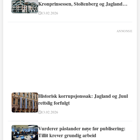
Kronprinsessen, Stoltenberg og Jagland
involvert
13.02.2026
ANNONSE
Historisk korrupsjonssak: Jagland og Juul
rettslig forfulgt
13.02.2026
Vurderer påstander nøye før publisering:
Tillit krever grundig arbeid