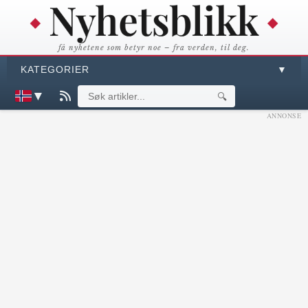
få nyhetene som betyr noe – fra verden, til deg.
KATEGORIER
▼
▼
🔍
ANNONSE