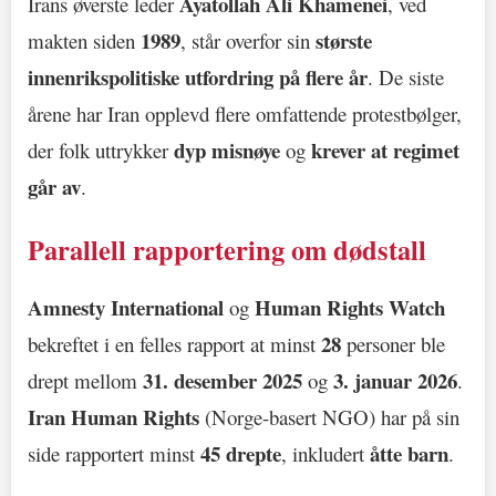
Ayatollah Ali Khamenei
Irans øverste leder
, ved
1989
største
makten siden
, står overfor sin
innenrikspolitiske utfordring på flere år
. De siste
årene har Iran opplevd flere omfattende protestbølger,
dyp misnøye
krever at regimet
der folk uttrykker
og
går av
.
Parallell rapportering om dødstall
Amnesty International
Human Rights Watch
og
28
bekreftet i en felles rapport at minst
personer ble
31. desember 2025
3. januar 2026
drept mellom
og
.
Iran Human Rights
(Norge-basert NGO) har på sin
45 drepte
åtte barn
side rapportert minst
, inkludert
.