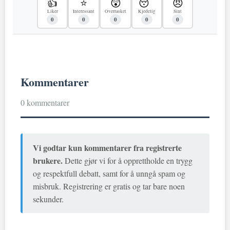
👍
⭐
😲
😴
😠
Liker
Interessant
Overrasket
Kjedelig
Sint
0
0
0
0
0
Kommentarer
0 kommentarer
Vi godtar kun kommentarer fra registrerte
brukere.
Dette gjør vi for å opprettholde en trygg
og respektfull debatt, samt for å unngå spam og
misbruk. Registrering er gratis og tar bare noen
sekunder.