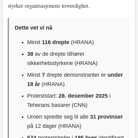
styrker organisasjonens troverdighet.
Dette vet vi nå
Minst
116 drepte
(HRANA)
38
av de drepte tilhører
sikkerhetsstyrkene (HRANA)
Minst
7
drepte demonstranter er
under
18 år
(HRANA)
Proteststart:
28. desember 2025
i
Teherans basarer (CNN)
Uroen spredte seg til alle
31 provinser
på 12 dager (HRANA)
574
proteststeder i
185 byer
identifisert