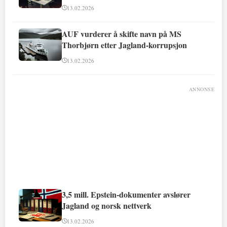
13.02.2026
AUF vurderer å skifte navn på MS
Thorbjørn etter Jagland-korrupsjon
13.02.2026
ANNONSE
3,5 mill. Epstein-dokumenter avslører
Jagland og norsk nettverk
13.02.2026