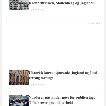
Kronprinsessen, Stoltenberg og Jagland
involvert
13.02.2026
ANNONSE
Historisk korrupsjonssak: Jagland og Juul
rettslig forfulgt
13.02.2026
Vurderer påstander nøye før publisering:
Tillit krever grundig arbeid