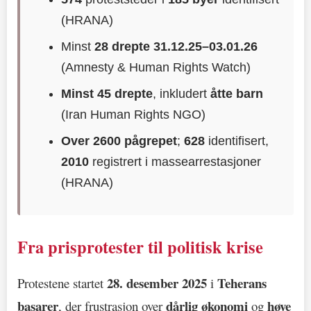
(HRANA)
Minst
28 drepte 31.12.25–03.01.26
(Amnesty & Human Rights Watch)
Minst 45 drepte
, inkludert
åtte barn
(Iran Human Rights NGO)
Over 2600 pågrepet
;
628
identifisert,
2010
registrert i massearrestasjoner
(HRANA)
Fra prisprotester til politisk krise
28. desember 2025
Teherans
Protestene startet
i
basarer
dårlig økonomi
høye
, der frustrasjon over
og