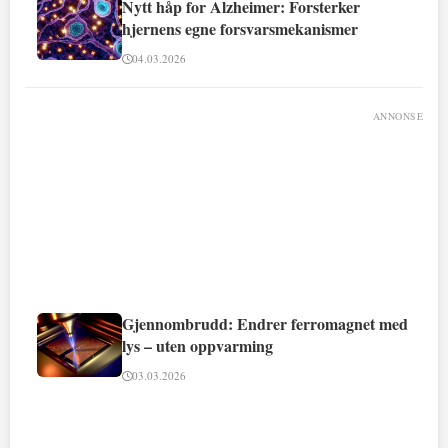
Nytt håp for Alzheimer: Forsterker
hjernens egne forsvarsmekanismer
04.03.2026
ANNONSE
Gjennombrudd: Endrer ferromagnet med
lys – uten oppvarming
03.03.2026