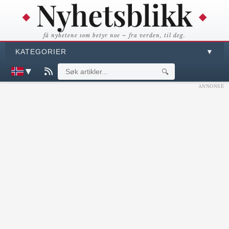
få nyhetene som betyr noe – fra verden, til deg.
KATEGORIER
▼
▼
🔍
ANNONSE