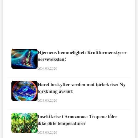
Hjernens hemmelighet: Kraftformer styrer
nerveveksten!
06.03.2026
Havet beskytter verden mot tørkekrise: Ny
forskning avslørt
05.03.2026
Insektkrise i Amazonas: Tropene tåler
ikke økte temperaturer
05.03.2026