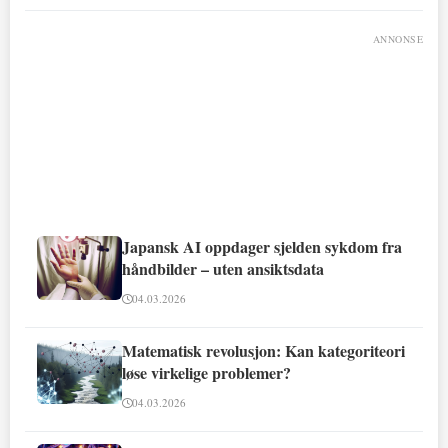
ANNONSE
Japansk AI oppdager sjelden sykdom fra
håndbilder – uten ansiktsdata
04.03.2026
Matematisk revolusjon: Kan kategoriteori
løse virkelige problemer?
04.03.2026