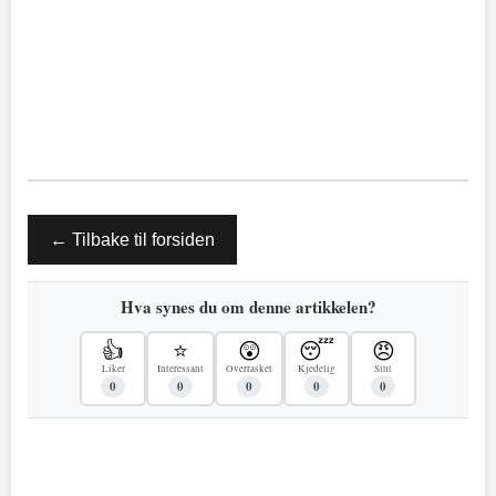
← Tilbake til forsiden
Hva synes du om denne artikkelen?
👍
⭐
😲
😴
😠
Liker
Interessant
Overrasket
Kjedelig
Sint
0
0
0
0
0