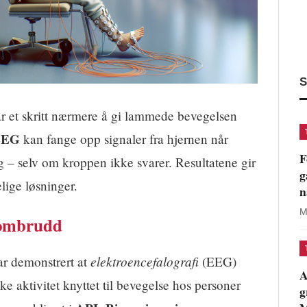
S
ar et skritt nærmere å gi lammede bevegelsen
EEG
kan fange opp signaler fra hjernen når
F
g – selv om kroppen ikke svarer. Resultatene gir
g
lige løsninger.
n
M
nnombrudd
elektroencefalografi
r demonstrert at
(EEG)
A
ske aktivitet knyttet til bevegelse hos personer
g