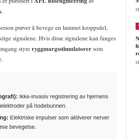
M
APL Bioengineering
er publisert i
av
s
.
M
person prøver å bevege en lammet kroppsdel,
N
iktige signalene. Hvis disse signalene kan fanges
f
ryggmargsstimulatorer
 omgang styre
som
r
e.
M
grafi):
Ikke-invasiv registrering av hjernens
ia elektroder på hodebunnen.
ng:
Elektriske impulser som aktiverer nerver
løse bevegelse.