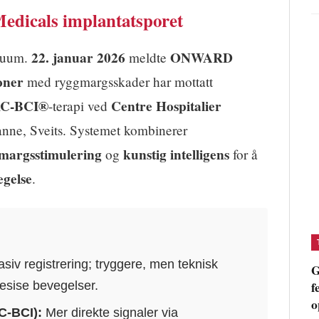
dicals implantatsporet
22. januar 2026
ONWARD
akuum.
meldte
oner
med ryggmargsskader har mottatt
C-BCI®
Centre Hospitalier
-terapi ved
nne, Sveits. Systemet kombinerer
margsstimulering
kunstig intelligens
og
for å
egelse
.
asiv registrering; tryggere, men teknisk
G
f
esise bevegelser.
o
C-BCI):
Mer direkte signaler via