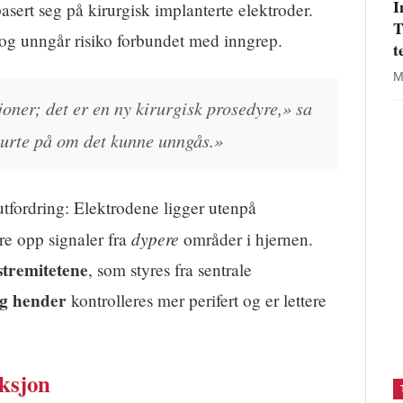
I
 basert seg på kirurgisk implanterte elektroder.
T
 og unngår risiko forbundet med inngrep.
t
M
oner; det er en ny kirurgisk prosedyre,» sa
 lurte på om det kunne unngås.»
tfordring: Elektrodene ligger utenpå
dypere
e opp signaler fra
områder i hjernen.
tremitetene
, som styres fra sentrale
g hender
kontrolleres mer perifert og er lettere
ksjon