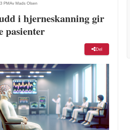
23 PM
Av Mads Olsen
dd i hjerneskanning gir
 pasienter
Del