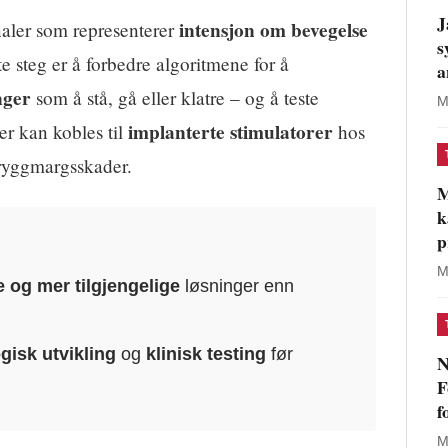
J
intensjon om bevegelse
naler som representerer
s
 steg er å forbedre algoritmene for å
a
nger
som å stå, gå eller klatre – og å teste
M
implanterte stimulatorer
er kan kobles til
hos
r ryggmargsskader.
M
k
p
M
e og mer tilgjengelige
løsninger enn
.
gisk utvikling
og
klinisk testing
før
N
F
f
M