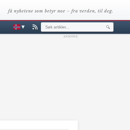
få nyhetene som betyr noe – fra verden, til deg.
▼
🔍
ANNONSE