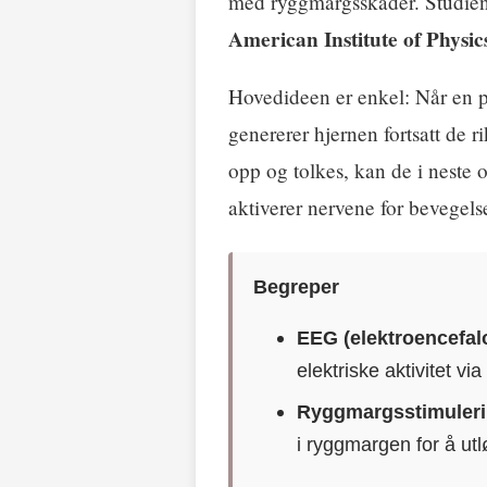
med ryggmargsskader. Studien 
American Institute of Physic
Hovedideen er enkel: Når en 
genererer hjernen fortsatt de r
opp og tolkes, kan de i neste
aktiverer nervene for bevegels
Begreper
EEG (elektroencefalo
elektriske aktivitet v
Ryggmargsstimuleri
i ryggmargen for å ut