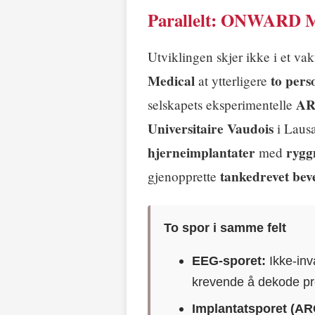
Parallelt: ONWARD Me
Utviklingen skjer ikke i et v
Medical
to pers
at ytterligere
AR
selskapets eksperimentelle
Universitaire Vaudois
i Lausa
hjerneimplantater
rygg
med
tankedrevet bev
gjenopprette
To spor i samme felt
EEG-sporet:
Ikke-inv
krevende å dekode pr
Implantatsporet (AR