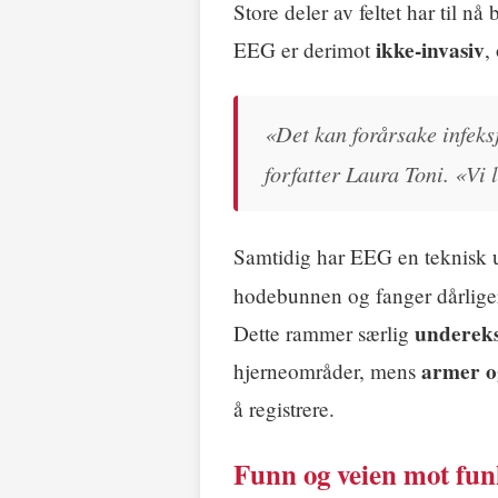
Store deler av feltet har til nå
ikke-invasiv
EEG er derimot
,
«Det kan forårsake infeksj
forfatter Laura Toni. «Vi
Samtidig har EEG en teknisk u
hodebunnen og fanger dårliger
undereks
Dette rammer særlig
armer o
hjerneområder, mens
å registrere.
Funn og veien mot fun