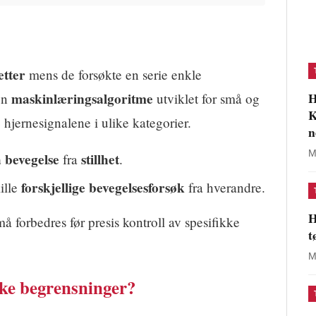
tter
mens de forsøkte en serie enkle
H
maskinlæringsalgoritme
en
utviklet for små og
K
e hjernesignalene i ulike kategorier.
n
M
 bevegelse
stillhet
fra
.
forskjellige bevegelsesforsøk
ille
fra hverandre.
H
må forbedres før presis kontroll av spesifikke
t
M
ke begrensninger?