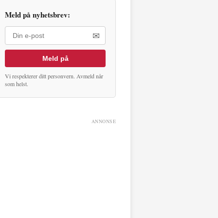
Meld på nyhetsbrev:
✉
Meld på
Vi respekterer ditt personvern. Avmeld når
som helst.
ANNONSE