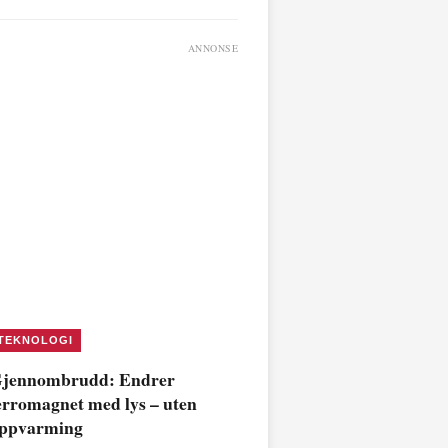
ANNONSE
TEKNOLOGI
jennombrudd: Endrer
erromagnet med lys – uten
ppvarming