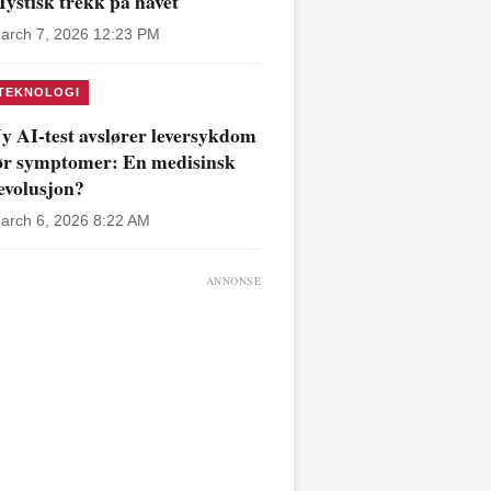
ystisk trekk på havet
arch 7, 2026 12:23 PM
TEKNOLOGI
y AI-test avslører leversykdom
ør symptomer: En medisinsk
evolusjon?
arch 6, 2026 8:22 AM
ANNONSE