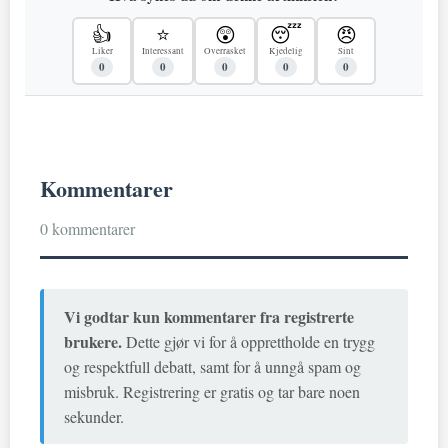
👍
⭐
😲
😴
😠
Liker
Interessant
Overrasket
Kjedelig
Sint
0
0
0
0
0
Kommentarer
0 kommentarer
Vi godtar kun kommentarer fra registrerte
brukere.
Dette gjør vi for å opprettholde en trygg
og respektfull debatt, samt for å unngå spam og
misbruk. Registrering er gratis og tar bare noen
sekunder.