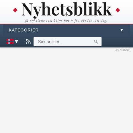
få nyhetene som betyr noe – fra verden, til deg.
KATEGORIER
▼
▼
🔍
ANNONSE