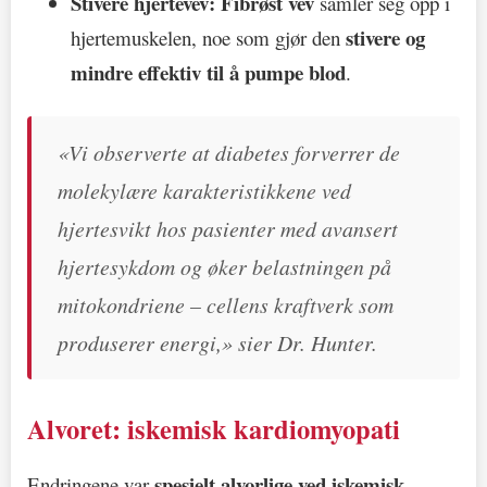
Stivere hjertevev:
Fibrøst vev
samler seg opp i
stivere og
hjertemuskelen, noe som gjør den
mindre effektiv til å pumpe blod
.
«Vi observerte at diabetes forverrer de
molekylære karakteristikkene ved
hjertesvikt hos pasienter med avansert
hjertesykdom og øker belastningen på
mitokondriene – cellens kraftverk som
produserer energi,» sier Dr. Hunter.
Alvoret: iskemisk kardiomyopati
spesielt alvorlige ved iskemisk
Endringene var