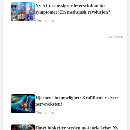
Ny AI-test avslører leversykdom før
symptomer: En medisinsk revolusjon?
06.03.2026
ANNONSE
Hjernens hemmelighet: Kraftformer styrer
nerveveksten!
06.03.2026
Havet beskytter verden mot tørkekrise: Ny