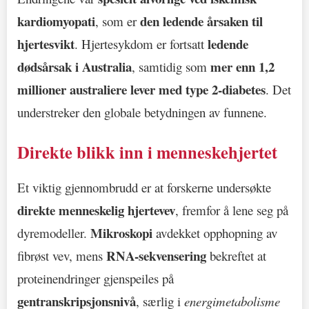
kardiomyopati
den ledende årsaken til
, som er
hjertesvikt
ledende
. Hjertesykdom er fortsatt
dødsårsak i Australia
mer enn 1,2
, samtidig som
millioner australiere lever med type 2-diabetes
. Det
understreker den globale betydningen av funnene.
Direkte blikk inn i menneskehjertet
Et viktig gjennombrudd er at forskerne undersøkte
direkte menneskelig hjertevev
, fremfor å lene seg på
Mikroskopi
dyremodeller.
avdekket opphopning av
RNA-sekvensering
fibrøst vev, mens
bekreftet at
proteinendringer gjenspeiles på
gentranskripsjonsnivå
, særlig i
energimetabolisme