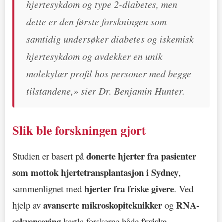
hjertesykdom og type 2-diabetes, men
dette er den første forskningen som
samtidig undersøker diabetes og iskemisk
hjertesykdom og avdekker en unik
molekylær profil hos personer med begge
tilstandene,» sier Dr. Benjamin Hunter.
Slik ble forskningen gjort
donerte hjerter fra pasienter
Studien er basert på
som mottok hjertetransplantasjon i Sydney
,
hjerter fra friske givere
sammenlignet med
. Ved
avanserte mikroskopiteknikker
RNA-
hjelp av
og
sekvensering
fysiske
kartla forskerne både