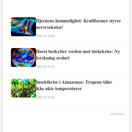
Hjernens hemmelighet: Kraftformer styrer
nerveveksten!
06.03.2026
Havet beskytter verden mot tørkekrise: Ny
forskning avslørt
05.03.2026
Insektkrise i Amazonas: Tropene tåler
ikke økte temperaturer
05.03.2026
ANNONSE