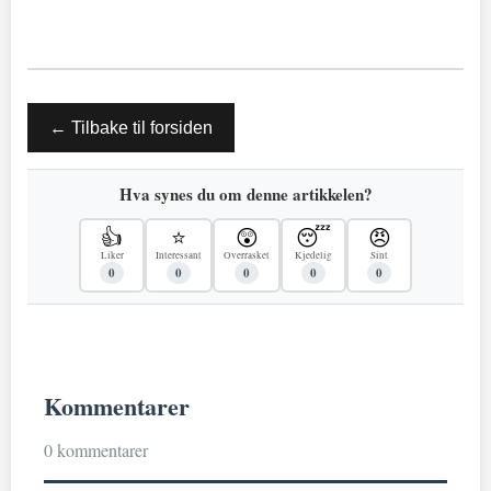
← Tilbake til forsiden
Hva synes du om denne artikkelen?
👍
⭐
😲
😴
😠
Liker
Interessant
Overrasket
Kjedelig
Sint
0
0
0
0
0
Kommentarer
0 kommentarer