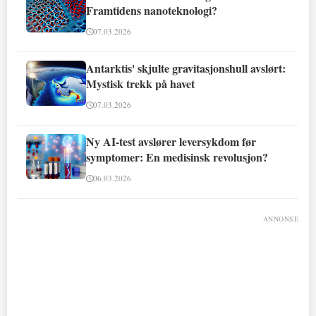
Framtidens nanoteknologi?
07.03.2026
Antarktis' skjulte gravitasjonshull avslørt:
Mystisk trekk på havet
07.03.2026
Ny AI-test avslører leversykdom før
symptomer: En medisinsk revolusjon?
06.03.2026
ANNONSE