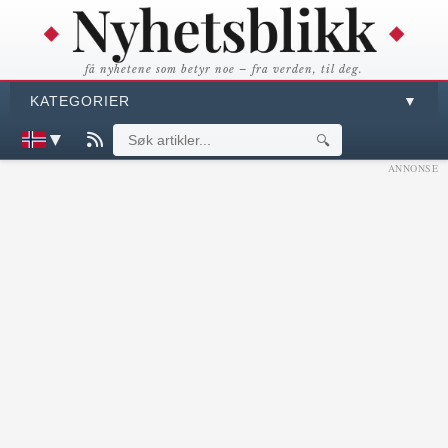
få nyhetene som betyr noe – fra verden, til deg.
KATEGORIER
▼
▼
🔍
ANNONSE