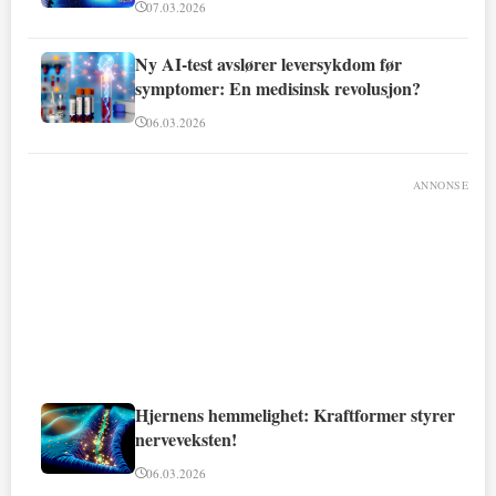
07.03.2026
Ny AI-test avslører leversykdom før
symptomer: En medisinsk revolusjon?
06.03.2026
ANNONSE
Hjernens hemmelighet: Kraftformer styrer
nerveveksten!
06.03.2026