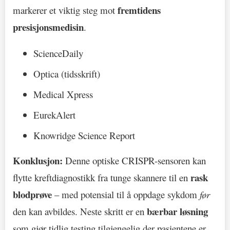
fremtidens
markerer et viktig steg mot
presisjonsmedisin
.
ScienceDaily
Optica (tidsskrift)
Medical Xpress
EurekAlert
Knowridge Science Report
Konklusjon:
Denne optiske CRISPR-sensoren kan
rask
flytte kreftdiagnostikk fra tunge skannere til en
blodprøve
– med potensial til å oppdage sykdom
før
bærbar løsning
den kan avbildes. Neste skritt er en
som gjør tidlig testing tilgjengelig der pasientene er.