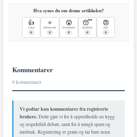
Hva synes du om denne artikkelen?
👍
⭐
😲
😴
😠
Liker
Interessant
Overrasket
Kjedelig
Sint
0
0
0
0
0
Kommentarer
0 kommentarer
Vi godtar kun kommentarer fra registrerte
brukere.
Dette gjør vi for å opprettholde en trygg
og respektfull debatt, samt for å unngå spam og
misbruk. Registrering er gratis og tar bare noen