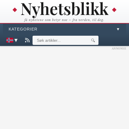
få nyhetene som betyr noe – fra verden, til deg.
KATEGORIER
▼
▼
🔍
ANNONSE