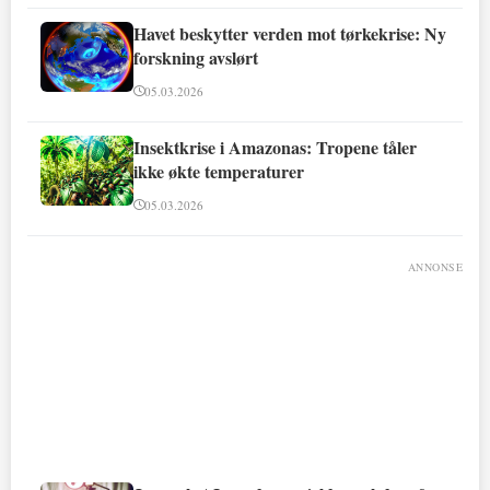
Havet beskytter verden mot tørkekrise: Ny
forskning avslørt
05.03.2026
Insektkrise i Amazonas: Tropene tåler
ikke økte temperaturer
05.03.2026
ANNONSE