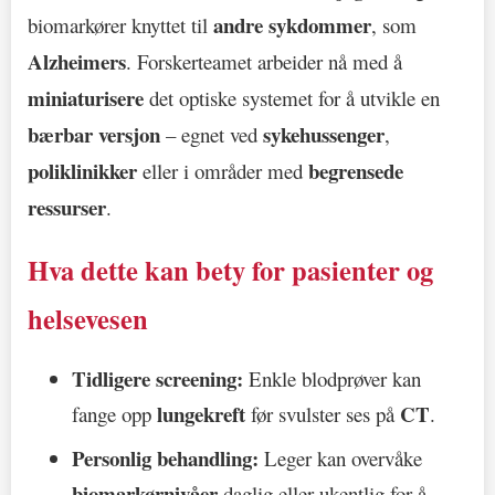
andre sykdommer
biomarkører knyttet til
, som
Alzheimers
. Forskerteamet arbeider nå med å
miniaturisere
det optiske systemet for å utvikle en
bærbar versjon
sykehussenger
– egnet ved
,
poliklinikker
begrensede
eller i områder med
ressurser
.
Hva dette kan bety for pasienter og
helsevesen
Tidligere screening:
Enkle blodprøver kan
lungekreft
CT
fange opp
før svulster ses på
.
Personlig behandling:
Leger kan overvåke
biomarkørnivåer
daglig eller ukentlig for å