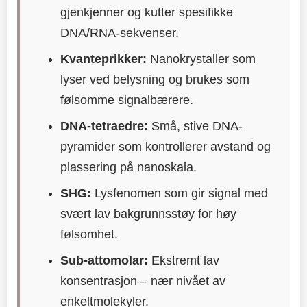
gjenkjenner og kutter spesifikke
DNA/RNA-sekvenser.
Kvanteprikker:
Nanokrystaller som
lyser ved belysning og brukes som
følsomme signalbærere.
DNA-tetraedre:
Små, stive DNA-
pyramider som kontrollerer avstand og
plassering på nanoskalа.
SHG:
Lysfenomen som gir signal med
svært lav bakgrunnsstøy for høy
følsomhet.
Sub-attomolar:
Ekstremt lav
konsentrasjon – nær nivået av
enkeltmolekyler.