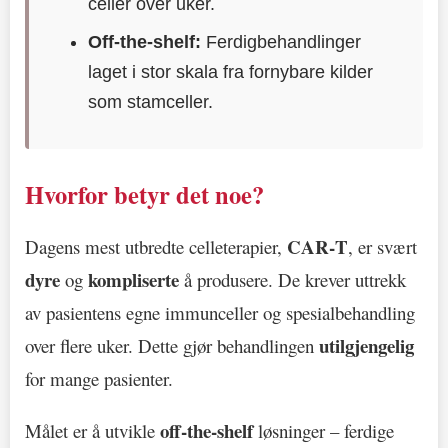
celler over uker.
Off‑the‑shelf:
Ferdigbehandlinger
laget i stor skala fra fornybare kilder
som stamceller.
Hvorfor betyr det noe?
CAR‑T
Dagens mest utbredte celleterapier,
, er svært
dyre
kompliserte
og
å produsere. De krever uttrekk
av pasientens egne immunceller og spesialbehandling
utilgjengelig
over flere uker. Dette gjør behandlingen
for mange pasienter.
off‑the‑shelf
Målet er å utvikle
løsninger – ferdige