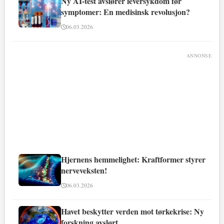
Ny AI-test avslører leversykdom før
symptomer: En medisinsk revolusjon?
06.03.2026
ANNONSE
Hjernens hemmelighet: Kraftformer styrer
nerveveksten!
06.03.2026
Havet beskytter verden mot tørkekrise: Ny
forskning avslørt