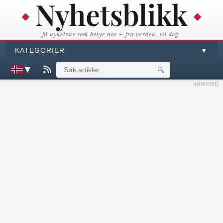
få nyhetene som betyr noe – fra verden, til deg.
KATEGORIER
▼
▼
🔍
ANNONSE