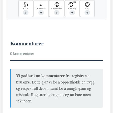
👍
⭐
😲
😴
😠
Liker
Interessant
Overrasket
Kjedelig
Sint
0
0
0
0
0
Kommentarer
0 kommentarer
Vi godtar kun kommentarer fra registrerte
brukere.
Dette gjør vi for å opprettholde en trygg
og respektfull debatt, samt for å unngå spam og
misbruk. Registrering er gratis og tar bare noen
sekunder.