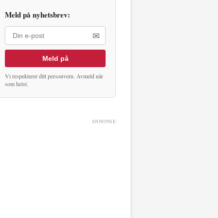
Meld på nyhetsbrev:
✉
Meld på
Vi respekterer ditt personvern. Avmeld når
som helst.
ANNONSE