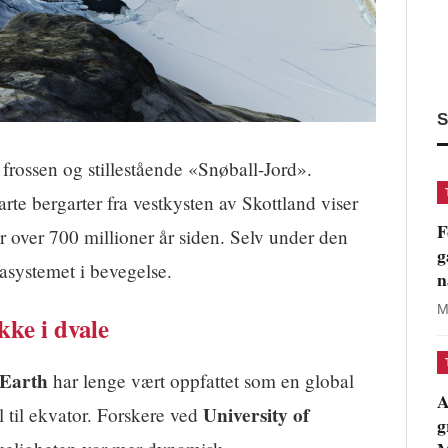
S
 frossen og stillestående «Snøball-Jord».
rte bergarter fra vestkysten av Skottland viser
F
r over 700 millioner år siden. Selv under den
g
asystemet i bevegelse.
n
M
kke i dvale
 Earth
har lenge vært oppfattet som en global
A
University of
l til ekvator. Forskere ved
g