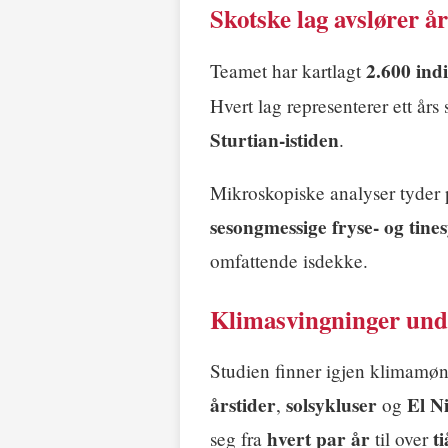
Skotske lag avslører år
2.600 indi
Teamet har kartlagt
Hvert lag representerer ett års 
Sturtian-istiden
.
Mikroskopiske analyser tyder 
sesongmessige fryse- og tine
omfattende isdekke.
Klimasvingninger und
Studien finner igjen klimamøn
årstider
solsykluser
El N
,
og
hvert par år
ti
seg fra
til over