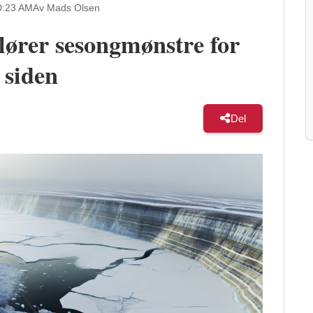
0:23 AM
Av Mads Olsen
slører sesongmønstre for
 siden
Del