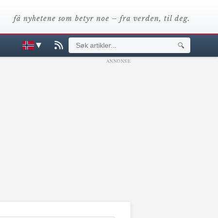
få nyhetene som betyr noe – fra verden, til deg.
▼
🔍
ANNONSE