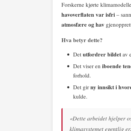
Forskerne kjørte klimamodelle
havoverflaten var isfri
– sann
atmosfære og hav
gjenopprett
Hva betyr dette?
utfordrer bildet
Det
av e
iboende ten
Det viser en
forhold.
ny innsikt i hvo
Det gir
kulde.
«Dette arbeidet hjelper os
klimasystemet egentlig er