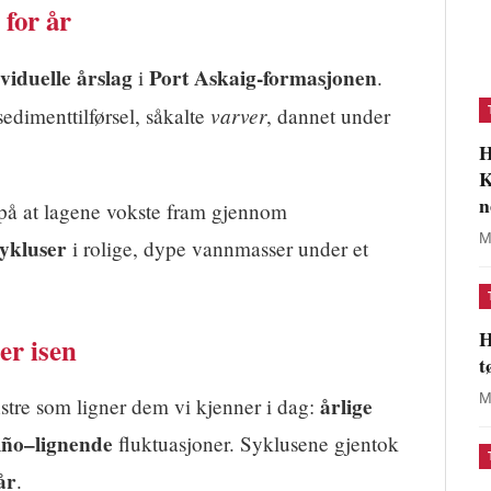
 for år
viduelle årslag
Port Askaig-formasjonen
i
.
varver
sedimenttilførsel, såkalte
, dannet under
H
K
n
på at lagene vokste fram gjennom
M
sykluser
i rolige, dype vannmasser under et
H
er isen
t
M
årlige
stre som ligner dem vi kjenner i dag:
iño–lignende
fluktuasjoner. Syklusene gjentok
år
.