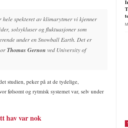
I
T
t
 hele spekteret av klimarytmer vi kjenner
M
ider, solsykluser og fluktuasjoner som
rerende under en Snowball Earth. Det er
sor
Thomas Gernon
ved University of
det studien, peker på at de tydelige,
or følsomt og rytmisk systemet var, selv under
itt hav var nok