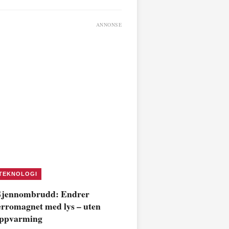
ANNONSE
TEKNOLOGI
jennombrudd: Endrer
erromagnet med lys – uten
ppvarming