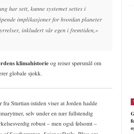
ng har sett, kunne systemet settes i
ipende implikasjoner for hvordan planeter
yrrelser, inkludert vår egen i fremtiden,»
ordens klimahistorie
og reiser spørsmål om
rer globale sjokk.
 fra Sturtian-istiden viser at Jorden hadde
G
imarytmer, selv under en nær fullstendig
f
rkelsesverdig robust – men også følsomt –
o
ty of Southampton, ScienceDaily, Phys.org,