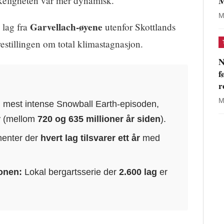
M
rkeligheten var mer dynamisk.
M
Garvellach-øyene
 lag fra
utenfor Skottlands
restillingen om total klimastagnasjon.
N
f
r
M
mest intense Snowball Earth-episoden,
r
(mellom
720 og 635 millioner år siden
).
menter der
hvert lag tilsvarer ett år
med
onen:
Lokal bergartsserie der
2.600 lag
er