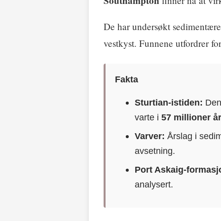
Southampton
finner nå at vi
De har undersøkt sedimentære
vestkyst. Funnene utfordrer fo
Fakta
Sturtian-istiden:
Den 
varte i
57 millioner å
Varver:
Årslag i sedi
avsetning.
Port Askaig-formasj
analysert.