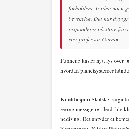
forholdene Jorden noen ga
bevegelse. Det har dyptgr
responderer på store forst
sier professor Gernon.
j
Funnene kaster nytt lys over
hvordan planetsystemer håndte
Konklusjon:
Skotske bergarter
sesongmessige og flerdoble kl
nedising. Det antyder et beme
Universi
klimasystem. Kilder: