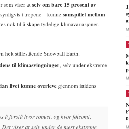
selv om bare 15 prosent av
r som viser at
J
s
samspillet mellom
synligvis i tropene – kunne
a
es nok til å skape tydelige klimavariasjoner.
M
n helt stillestående Snowball Earth.
M
k
dens til klimasvingninger
, selv under ekstreme
p
M
rdan livet kunne overleve
gjennom istidens
N
F
s å forstå hvor robust, og hvor følsomt,
f
. Det viser at selv under de mest ekstreme
M