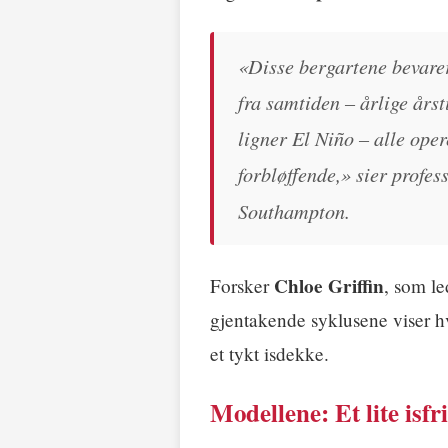
«Disse bergartene bevarer
fra samtiden – årlige årst
ligner El Niño – alle ope
forbløffende,» sier profes
Southampton.
Chloe Griffin
Forsker
, som le
gjentakende syklusene viser hv
et tykt isdekke.
Modellene: Et lite isfr