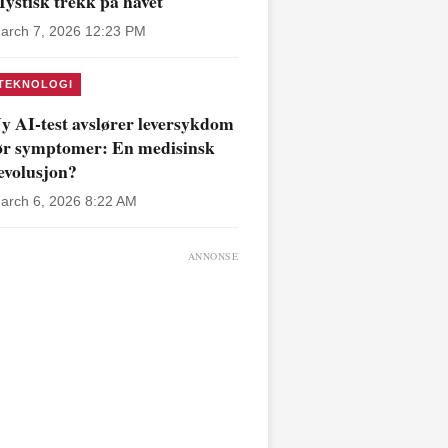
ystisk trekk på havet
arch 7, 2026 12:23 PM
TEKNOLOGI
y AI-test avslører leversykdom
ør symptomer: En medisinsk
evolusjon?
arch 6, 2026 8:22 AM
ANNONSE