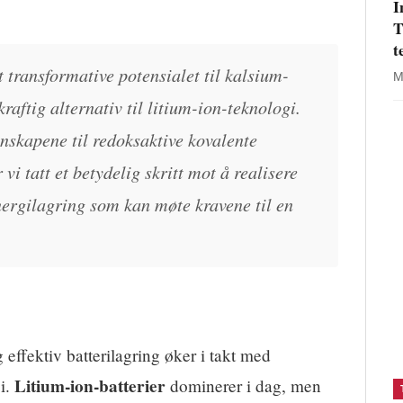
I
T
t
 transformative potensialet til kalsium-
M
raftig alternativ til litium-ion-teknologi.
enskapene til redoksaktive kovalente
i tatt et betydelig skritt mot å realisere
nergilagring som kan møte kravene til en
g effektiv batterilagring øker i takt med
Litium‑ion‑batterier
i.
dominerer i dag, men