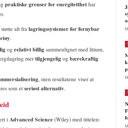
praktiske grenser for energitetthet
og
har
J
s
er.
a
lagringssystemer for fornybar
tøtte alt fra
M
retøy
.
lig
relativt billig
og
sammenlignet med litium,
M
tilgjengelig
bærekraftig
ergilagring mer
og
k
p
mmersialisering
M
, men resultatene viser at
seriøst alternativ
eres som et
.
eid
N
F
f
Advanced Science
ert i
(Wiley) med tittelen:
M