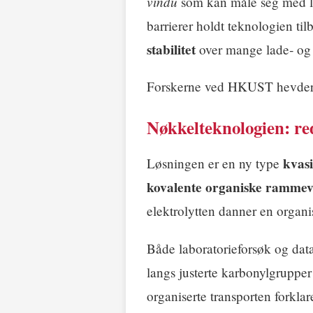
vindu
som kan måle seg med lit
barrierer holdt teknologien ti
stabilitet
over mange lade‑ og 
Forskerne ved HKUST hevder n
Nøkkelteknologien: re
kvasi
Løsningen er en ny type
kovalente organiske ramme
elektrolytten danner en organi
Både laboratorieforsøk og data
langs justerte karbonylgrupper
organiserte transporten forkla