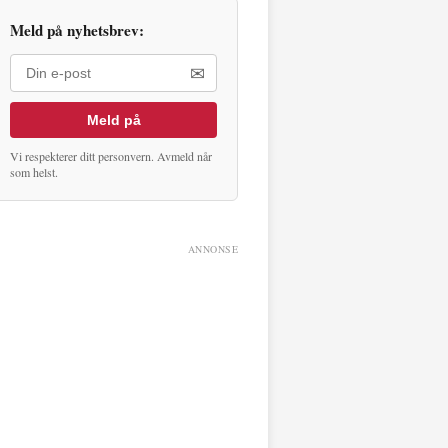
Meld på nyhetsbrev:
✉
Meld på
Vi respekterer ditt personvern. Avmeld når
som helst.
ANNONSE