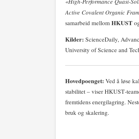
«High-Performance Quasi-Soli
Active Covalent Organic Fram
HKUST
samarbeid mellom
o
Kilder:
ScienceDaily, Advanc
University of Science and Te
Hovedpoenget:
Ved å løse kal
stabilitet – viser HKUST‑teamet 
fremtidens energilagring. Nest
bruk og skalering.