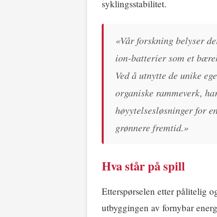
syklingsstabilitet.
«Vår forskning belyser det
ion-batterier som et bærek
Ved å utnytte de unike eg
organiske rammeverk, har v
høyytelsesløsninger for e
grønnere fremtid.»
Hva står på spill
Etterspørselen etter pålitelig o
utbyggingen av fornybar energ