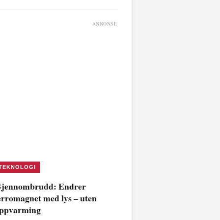
ANNONSE
TEKNOLOGI
jennombrudd: Endrer
erromagnet med lys – uten
ppvarming