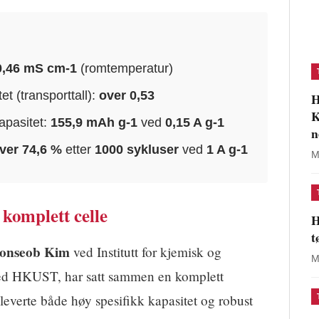
0,46 mS cm-1
(romtemperatur)
t (transporttall):
over 0,53
H
K
apasitet:
155,9 mAh g-1
ved
0,15 A g-1
n
ver 74,6 %
etter
1000 sykluser
ved
1 A g-1
M
l komplett celle
H
t
oonseob Kim
ved Institutt for kjemisk og
M
ved HKUST, har satt sammen en komplett
leverte både høy spesifikk kapasitet og robust