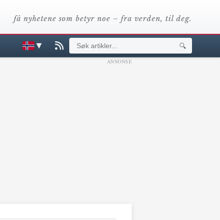
få nyhetene som betyr noe – fra verden, til deg.
▼
🔍
ANNONSE