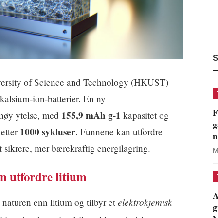
S
ersity of Science and Technology (HKUST)
alsium‑ion‑batterier. En ny
F
155,9 mAh g-1
 høy ytelse, med
kapasitet og
g
1000 sykluser
 etter
. Funnene kan utfordre
n
sikrere, mer bærekraftig energilagring.
M
n utfordre litium
A
elektrokjemisk
 naturen enn litium og tilbyr et
g