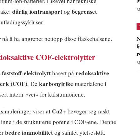
M
ium‑ion‑batterier. Likevel har tekniske
dårlig iontransport
begrenset
M
lbake:
og
utladingssykluser.
N
å å ha angrepet nettopp disse flaskehalsene.
f
r
doksaktive COF‑elektrolytter
M
‑faststoff‑elektrolytt
redoksaktive
basert på
verk (COF)
karbonylrike
. De
materialene i
sert intern «vei» for kalsiumionene.
Ca2+
simuleringer viser at
beveger seg raskt
 inne i de strukturerte porene i COF‑ene. Denne
bedre ionmobilitet
rer
og samlet ytelsesløft.