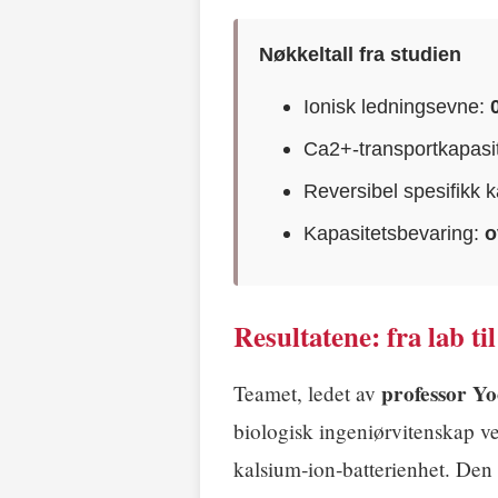
Nøkkeltall fra studien
Ionisk ledningsevne:
Ca2+-transportkapasite
Reversibel spesifikk k
Kapasitetsbevaring:
o
Resultatene: fra lab ti
professor Y
Teamet, ledet av
biologisk ingeniørvitenskap 
kalsium‑ion‑batterienhet. Den 