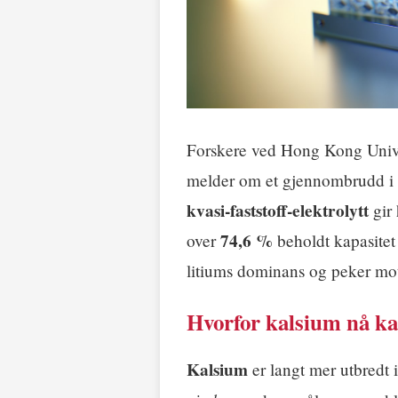
Forskere ved Hong Kong Univ
melder om et gjennombrudd i k
kvasi‑faststoff‑elektrolytt
gir
74,6 %
over
beholdt kapasitet
litiums dominans og peker mot 
Hvorfor kalsium nå ka
Kalsium
er langt mer utbredt i