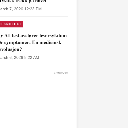
ystisk trekk på havet
arch 7, 2026 12:23 PM
TEKNOLOGI
y AI-test avslører leversykdom
ør symptomer: En medisinsk
evolusjon?
arch 6, 2026 8:22 AM
ANNONSE