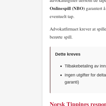
advokatutgifter dersom de taper
Onlinespill (NBO)
garantert 
eventuelt tap.
Advokatfirmaet krever at spil
berørte spill.
Dette kreves
Tilbakebetaling av inns
Ingen utgifter for del
garanti)
Norsk Tippings respo