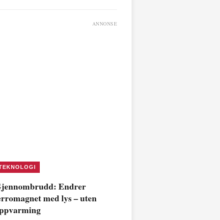
ANNONSE
TEKNOLOGI
jennombrudd: Endrer
erromagnet med lys – uten
ppvarming