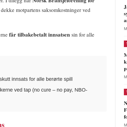
Norsk Bransjeforening for
. I tillegg har
J
å dekke motpartens saksomkostninger ved
s
a
M
får tilbakebetalt innsatsen
lerne
sin for alle
M
k
p
M
kutt innsats for alle berørte spill
takerne ved tap (no cure – no pay, NBO-
N
F
f
ns
M