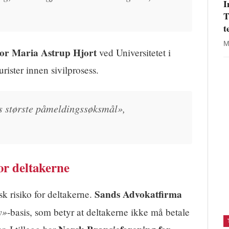
I
T
t
M
sor Maria Astrup Hjort
ved Universitetet i
rister innen sivilprosess.
es største påmeldingssøksmål»,
or deltakerne
Sands Advokatfirma
k risiko for deltakerne.
y»
-basis, som betyr at deltakerne ikke må betale