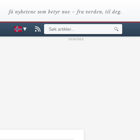
få nyhetene som betyr noe – fra verden, til deg.
▼
🔍
ANNONSE