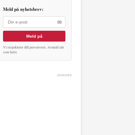
Meld på nyhetsbrev:
✉
Meld på
Vi respekterer ditt personvern. Avmeld når
som helst.
ANNONSE