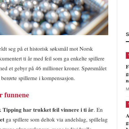
S
dt seg på et historisk søksmål mot Norsk
kumentert ti år med feil som ga enkelte spillere
F
l med et gebyr på 46 millioner kroner. Spørsmålet
g
 berørte spillerne i kompensasjon.
n
M
er funnene
 Tipping har trukket feil vinnere i ti år
. En
A
et
ga spillere som deltok via andelslag, spillelag
g