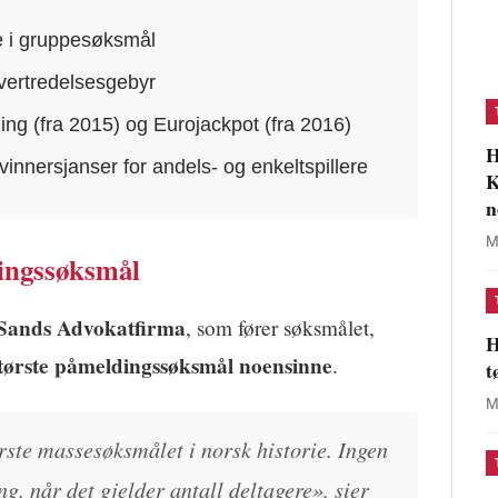
e i gruppesøksmål
overtredelsesgebyr
ning (fra 2015) og Eurojackpot (fra 2016)
H
innersjanser for andels- og enkeltspillere
K
n
M
dingssøksmål
Sands Advokatfirma
, som fører søksmålet,
H
tørste påmeldingssøksmål noensinne
.
t
M
ørste massesøksmålet i norsk historie. Ingen
g, når det gjelder antall deltagere», sier