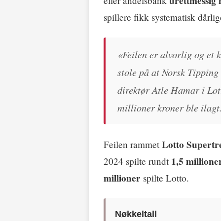
urettmessig 
eller andelsbank
spillere fikk systematisk dårli
«Feilen er alvorlig og et 
stole på at Norsk Tipping s
direktør Atle Hamar i Lot
millioner kroner ble ilagt
Lotto Supertr
Feilen rammet
1,5 millione
2024 spilte rundt
millioner
spilte Lotto.
Nøkkeltall