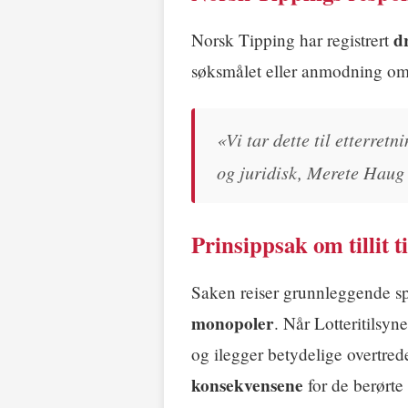
d
Norsk Tipping har registrert
søksmålet eller anmodning om 
«Vi tar dette til etterret
og juridisk, Merete Haug 
Prinsippsak om tillit t
Saken reiser grunnleggende 
monopoler
. Når Lotteritilsyn
og ilegger betydelige overtre
konsekvensene
for de berørte 