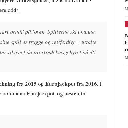
høyere vinnersjanser
M
, mens individuelle
gere odds.
M
klart brudd på loven. Spillerne skal kunne
N
ine spill er trygge og rettferdige», uttalte
f
r
teritilsynet da overtredelsesgebyret på 46
M
.
ekning fra 2015
Eurojackpot fra 2016
og
. I
r
nesten to
nordmenn Eurojackpot, og