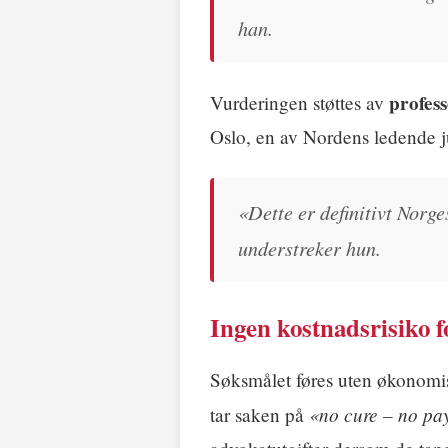
han.
profes
Vurderingen støttes av
Oslo, en av Nordens ledende ju
«Dette er definitivt Norg
understreker hun.
Ingen kostnadsrisiko f
Søksmålet føres uten økonomis
«no cure – no pa
tar saken på