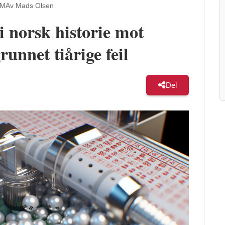
PM
Av Mads Olsen
i norsk historie mot
unnet tiårige feil
Del