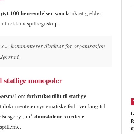
røyt 100 henvendelser
som konkret gjelder
uttrekk av spillregnskap.
ning», kommenterer direktør for organisasjon
Jørstad.
il statlige monopoler
forbrukertillit til statlige
spørsmål om
et dokumenterer systematiske feil over lang tid
G
domstolene vurdere
delsesgebyr, må
f
spillerne.
o