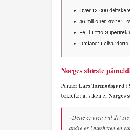
Over 12.000 deltaker
46 millioner kroner i 
Feil i Lotto Supertrek
Omfang: Feilvurderte v
Norges største påmel
Lars Tormodsgard
Partner
i
Norges s
bekrefter at saken er
«Dette er uten tvil det st
andre er i nærheten en gan