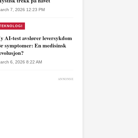
ystisk trekk på havet
arch 7, 2026 12:23 PM
TEKNOLOGI
y AI-test avslører leversykdom
ør symptomer: En medisinsk
evolusjon?
arch 6, 2026 8:22 AM
ANNONSE