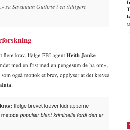
I
e,» sa Savannah Guthrie i en tidligere
T
t
M
rforskning
Heith Janke
t flere krav. Ifølge FBI-agent
bundet med en frist med en pengesum de ba om»,
, som også mottok et brev, opplyser at det kreves
aluta
.
krav:
Ifølge brevet krever kidnapperne
en metode
populær blant kriminelle fordi den er