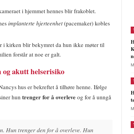
meraet i hjemmet hennes blir frakoblet.
implanterte hjerteenhet
nnes
(pacemaker) kobles
H
 kirken blir bekymret da hun ikke møter til
K
ien forstår at noe er galt.
n
M
og akutt helserisiko
ancys hus er bekreftet å tilhøre henne. Ifølge
H
trenger for å overleve
siner hun
og for å unngå
t
M
n. Hun trenger den for å overleve. Hun