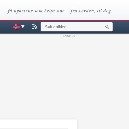
få nyhetene som betyr noe – fra verden, til deg.
▼
🔍
ANNONSE