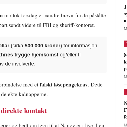
J
s
on
mottok torsdag et «andre brev» fra de påståtte
a
rt sendt videre til FBI og sheriff-kontoret.
M
llar
(cirka
500 000 kroner
) for informasjon
M
hries trygge hjemkomst
og/eller til
k
v de involverte.
p
M
falskt løsepengekrav
forbindelse med et
. Dette
til de ekte kidnapperne.
N
 direkte kontakt
F
f
deoer og bedt om tegn til at Nancy er i live. I en
M