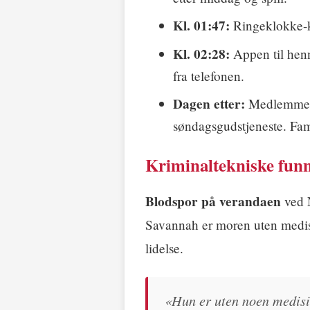
Kl. 01:47:
Ringeklokke-ka
Kl. 02:28:
Appen til he
fra telefonen.
Dagen etter:
Medlemmer i
søndagsgudstjeneste. Famil
Kriminaltekniske funn 
Blodspor på verandaen
ved N
Savannah er moren uten medi
lidelse.
«Hun er uten noen medisi