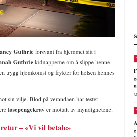
S
Nancy Guthrie
forsvant fra hjemmet sitt i
nnah Guthrie
kidnapperne om å slippe henne
F
r en trygg hjemkomst og frykter for helsen hennes
g
n
M
ot sin vilje. Blod på verandaen har testet
løsepengekrav
lere
er mottatt av myndighetene.
A
retur – «Vi vil betale»
g