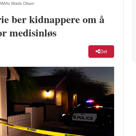
 AM
Av Mads Olsen
ie ber kidnappere om å
or medisinløs
Del