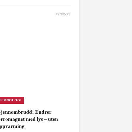
ANNONSE
TEKNOLOGI
jennombrudd: Endrer
erromagnet med lys – uten
ppvarming