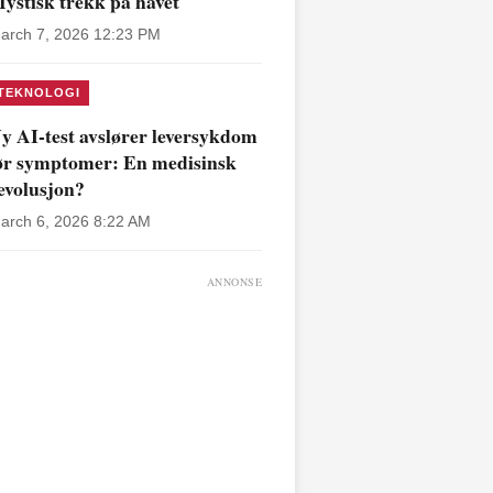
ystisk trekk på havet
arch 7, 2026 12:23 PM
TEKNOLOGI
y AI-test avslører leversykdom
ør symptomer: En medisinsk
evolusjon?
arch 6, 2026 8:22 AM
ANNONSE