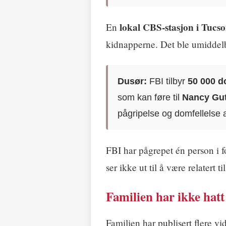
lokal CBS-stasjon i Tucs
En
kidnapperne. Det ble umiddelba
Dusør:
FBI tilbyr
50 000 do
som kan føre til
Nancy Gut
pågripelse og domfellelse a
FBI har pågrepet én person i 
ser ikke ut til å være relatert 
Familien har ikke hatt
Familien har publisert flere vi