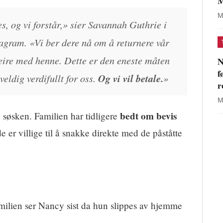
M
M
s, og vi forstår,» sier Savannah Guthrie i
tagram. «Vi ber dere nå om å returnere vår
 feire med henne. Dette er den eneste måten
N
f
 veldig verdifullt for oss.
Og vi vil betale.
»
r
M
bedt om bevis
 søsken. Familien har tidligere
e er villige til å snakke direkte med de påståtte
ilien ser Nancy sist da hun slippes av hjemme