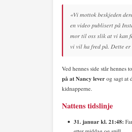
«Vi mottok beskjeden dere
en video publisert på Ins
mor til oss slik at vi kan
vi vil ha fred på. Dette er
Ved hennes side står hennes to
på at Nancy lever
og sagt at d
kidnapperne.
Nattens tidslinje
31. januar kl. 21:48:
Fam
etter middag og spill.