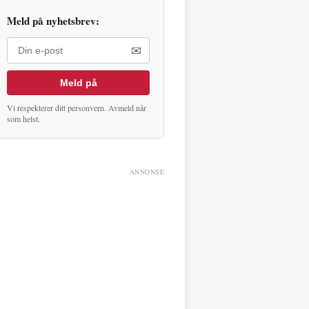
Meld på nyhetsbrev:
✉
Meld på
Vi respekterer ditt personvern. Avmeld når
som helst.
ANNONSE