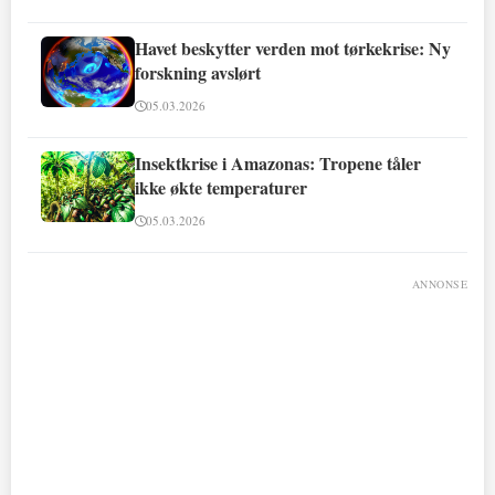
Havet beskytter verden mot tørkekrise: Ny
forskning avslørt
05.03.2026
Insektkrise i Amazonas: Tropene tåler
ikke økte temperaturer
05.03.2026
ANNONSE