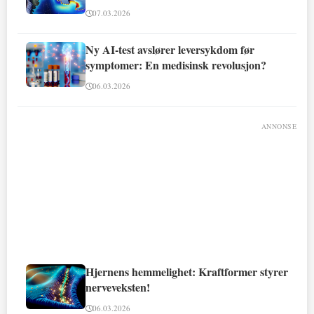
07.03.2026
Ny AI-test avslører leversykdom før
symptomer: En medisinsk revolusjon?
06.03.2026
ANNONSE
Hjernens hemmelighet: Kraftformer styrer
nerveveksten!
06.03.2026