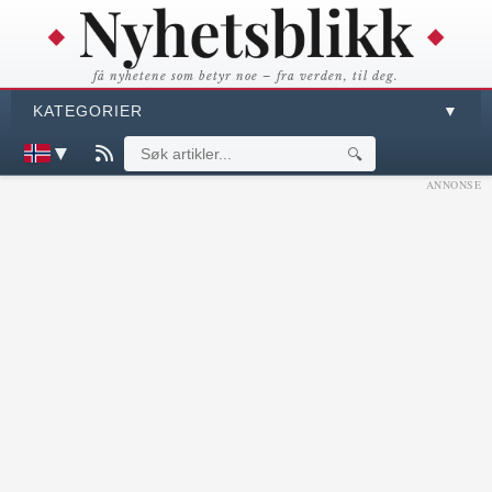
få nyhetene som betyr noe – fra verden, til deg.
KATEGORIER
▼
▼
🔍
ANNONSE