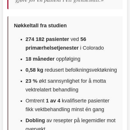
Nøkkeltall fra studien
274 182 pasienter
ved
56
primærhelsetjenester
i Colorado
18 måneder
oppfølging
0,58 kg
redusert befolkningsvektøkning
23 %
økt sannsynlighet for å motta
vektrelatert behandling
Omtrent
1 av 4
kvalifiserte pasienter
fikk vektbehandling minst én gang
Dobling
av resepter på legemidler mot
overvekt