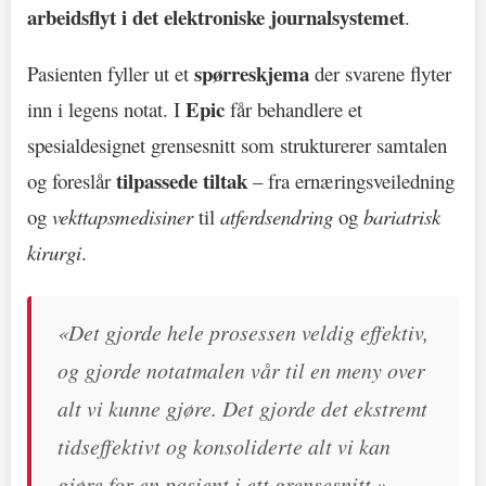
arbeidsflyt i det elektroniske journalsystemet
.
spørreskjema
Pasienten fyller ut et
der svarene flyter
Epic
inn i legens notat. I
får behandlere et
spesialdesignet grensesnitt som strukturerer samtalen
tilpassede tiltak
og foreslår
– fra ernæringsveiledning
og
vekttapsmedisiner
til
atferdsendring
og
bariatrisk
kirurgi
.
«Det gjorde hele prosessen veldig effektiv,
og gjorde notatmalen vår til en meny over
alt vi kunne gjøre. Det gjorde det ekstremt
tidseffektivt og konsoliderte alt vi kan
gjøre for en pasient i ett grensesnitt.»