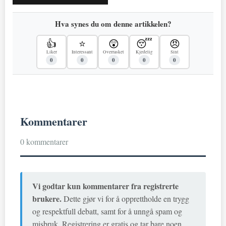
Hva synes du om denne artikkelen?
👍
⭐
😲
😴
😠
Liker
Interessant
Overrasket
Kjedelig
Sint
0
0
0
0
0
Kommentarer
0 kommentarer
Vi godtar kun kommentarer fra registrerte
brukere.
Dette gjør vi for å opprettholde en trygg
og respektfull debatt, samt for å unngå spam og
misbruk. Registrering er gratis og tar bare noen