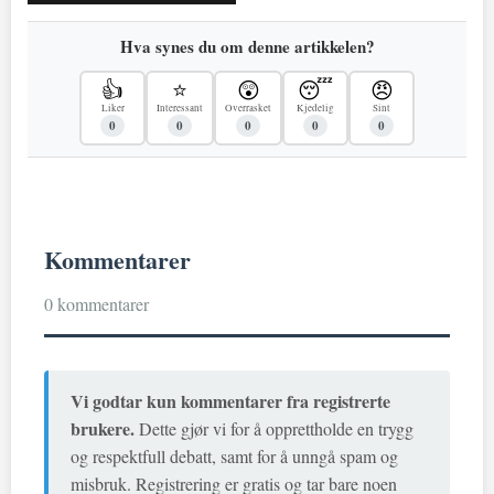
Hva synes du om denne artikkelen?
👍
⭐
😲
😴
😠
Liker
Interessant
Overrasket
Kjedelig
Sint
0
0
0
0
0
Kommentarer
0 kommentarer
Vi godtar kun kommentarer fra registrerte
brukere.
Dette gjør vi for å opprettholde en trygg
og respektfull debatt, samt for å unngå spam og
misbruk. Registrering er gratis og tar bare noen