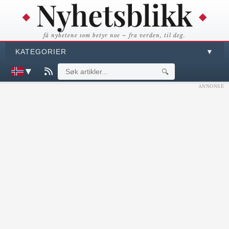
få nyhetene som betyr noe – fra verden, til deg.
KATEGORIER
▼
▼
🔍
ANNONSE