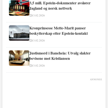
3,5 mill. Epstein-dokumenter avslører
Jagland og norsk nettverk
13.02.2026
Kronprinsesse Mette-Marit pauser
beskytterskap etter Epstein-kontakt
13.02.2026
Justismord i Baneheia: Utvalg slakter
bevisene mot Kristiansen
13.02.2026
ANNONSE