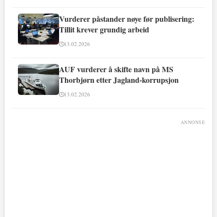
Vurderer påstander nøye før publisering:
Tillit krever grundig arbeid
13.02.2026
AUF vurderer å skifte navn på MS
Thorbjørn etter Jagland-korrupsjon
13.02.2026
ANNONSE