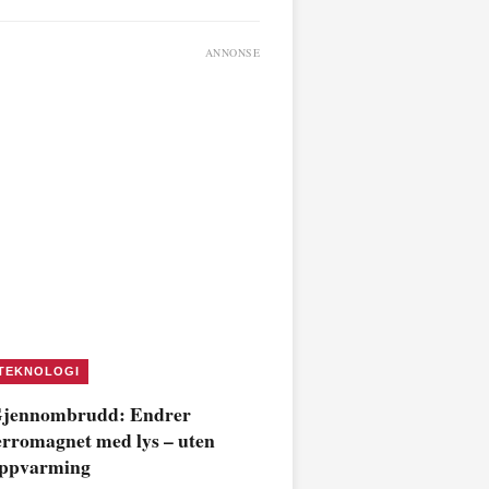
ANNONSE
TEKNOLOGI
jennombrudd: Endrer
erromagnet med lys – uten
ppvarming