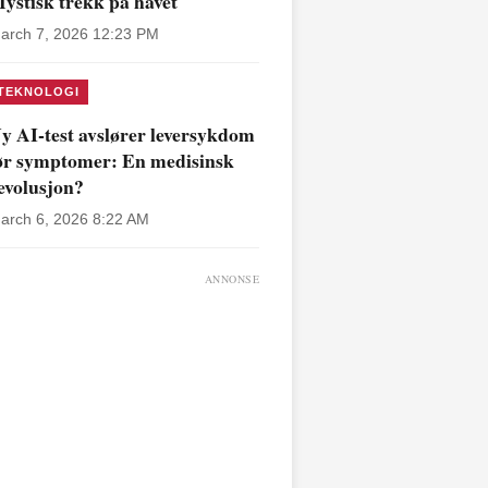
ystisk trekk på havet
arch 7, 2026 12:23 PM
TEKNOLOGI
y AI-test avslører leversykdom
ør symptomer: En medisinsk
evolusjon?
arch 6, 2026 8:22 AM
ANNONSE