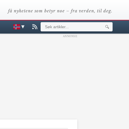
få nyhetene som betyr noe – fra verden, til deg.
▼
🔍
ANNONSE