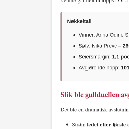
kvinne går helt til topps i OL
Nøkkeltall
Vinner: Anna Odine 
Sølv: Nika Prevc –
26
Seiersmargin:
1,1 po
Avgjørende hopp:
10
Slik ble gullduellen av
Det ble en dramatisk avslutni
ledet etter først
Strøm