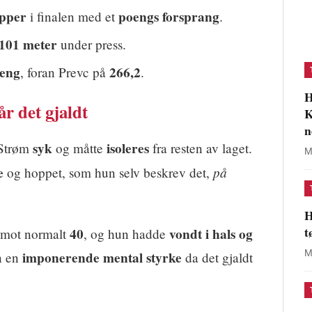
opper
poengs forsprang
i finalen med et
.
 101 meter
under press.
oeng
266,2
, foran Prevc på
.
H
år det gjaldt
K
n
syk
isoleres
 Strøm
og måtte
fra resten av laget.
M
e
på
og hoppet, som hun selv beskrev det,
H
t
40
vondt i hals og
mot normalt
, og hun hadde
M
imponerende mental styrke
en en
da det gjaldt