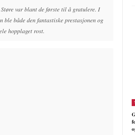
tøre var blant de første til å gratulere. I
en ble både den fantastiske prestasjonen og
ele hopplaget rost.
G
f
o