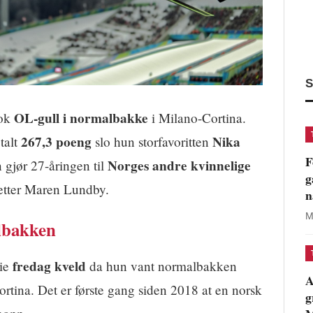
S
OL-gull i normalbakke
tok
i Milano-Cortina.
267,3 poeng
Nika
talt
slo hun storfavoritten
F
Norges andre kvinnelige
n gjør 27-åringen til
g
r etter Maren Lundby.
n
M
albakken
fredag kveld
rie
da hun vant normalbakken
A
rtina. Det er første gang siden 2018 at en norsk
g