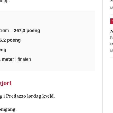
M
-hopp.
M
N
Strøm –
267,3 poeng
f
6,2 poeng
r
eng
M
1 meter
i finalen
gjort
Predazzo lørdag kveld
ng i
.
e omgang
.