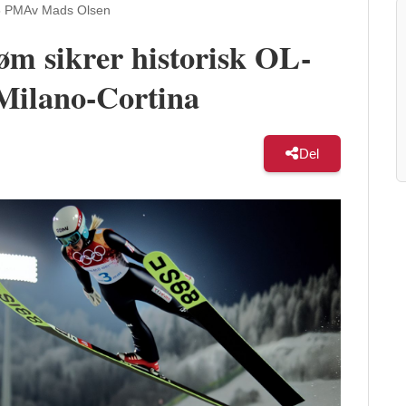
5 PM
Av Mads Olsen
m sikrer historisk OL-
 Milano-Cortina
Del