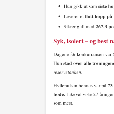
siste h
Hun gikk ut som
flott hopp på
Leverer et
267,3 p
Sikrer gull med
Syk, isolert – og best n
Dagene før konkurransen var
stod over alle treningen
Hun
reservetanken
.
73
Hvilepulsen hennes var på
hode
. Likevel viste 27-åring
som mest.