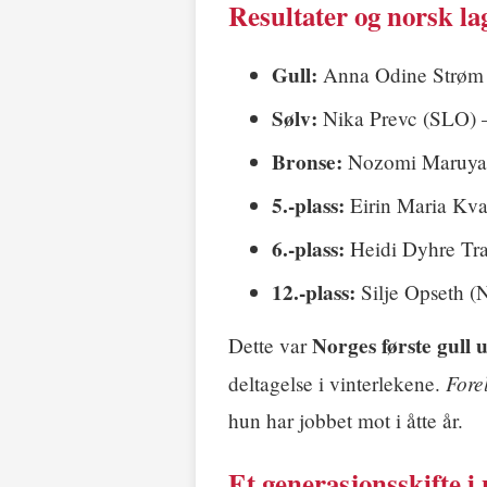
Resultater og norsk la
Gull:
Anna Odine Strøm
Sølv:
Nika Prevc (SLO)
Bronse:
Nozomi Maruya
5.-plass:
Eirin Maria Kv
6.-plass:
Heidi Dyhre Tr
12.-plass:
Silje Opseth 
Norges første gull
Dette var
Fore
deltagelse i vinterlekene.
hun har jobbet mot i åtte år.
Et generasjonsskifte 