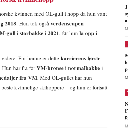
J
s
norske kvinnen med OL-gull i hopp da hun vant
a
g 2018
verdenscupen
. Hun tok også
M
M-gull i storbakke i 2021
la opp i
, før hun
M
karrierens første
n videre. For henne er dette
k
VM-bronse i normalbakke
. Hun har fra før
i
p
medaljer fra VM
. Med OL-gullet har hun
M
 beste kvinnelige skihoppere – og hun er fortsatt
N
F
f
M