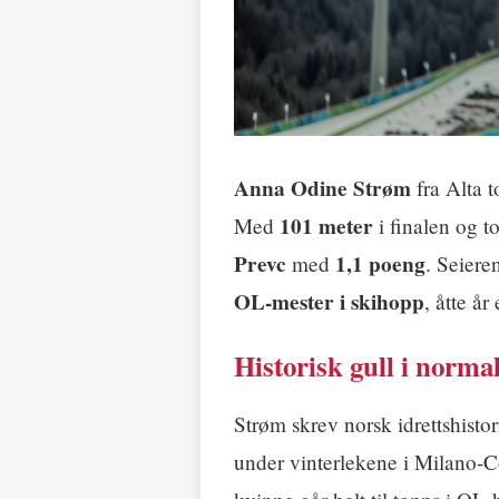
Anna Odine Strøm
fra Alta 
101 meter
Med
i finalen og to
Prevc
1,1 poeng
med
. Seiere
OL-mester i skihopp
, åtte å
Historisk gull i norm
Strøm skrev norsk idrettshisto
under vinterlekene i Milano-Co