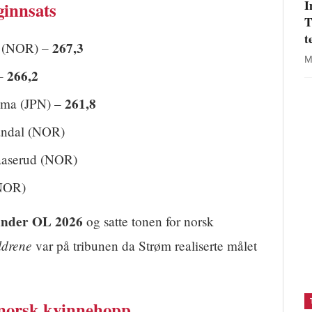
I
ginnsats
T
t
267,3
 (NOR) –
M
266,2
 –
261,8
ma (JPN) –
andal (NOR)
aaserud (NOR)
(NOR)
 under OL 2026
og satte tonen for norsk
ldrene
var på tribunen da Strøm realiserte målet
i norsk kvinnehopp