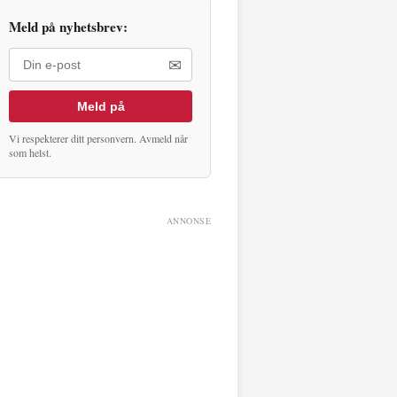
Meld på nyhetsbrev:
✉
Meld på
Vi respekterer ditt personvern. Avmeld når
som helst.
ANNONSE